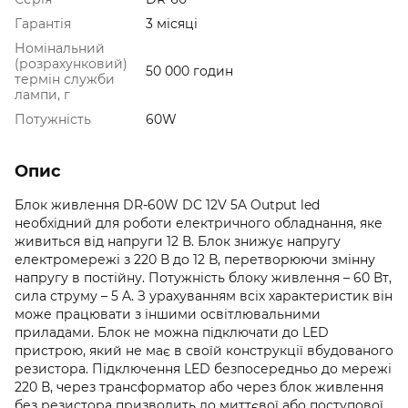
Гарантія
3 місяці
Номінальний
(розрахунковий)
50 000 годин
термін служби
лампи, г
Потужність
60W
Опис
Блок живлення DR-60W DC 12V 5A Output led
необхідний для роботи електричного обладнання, яке
живиться від напруги 12 В. Блок знижує напругу
електромережі з 220 В до 12 В, перетворюючи змінну
напругу в постійну. Потужність блоку живлення – 60 Вт,
сила струму – 5 A. З урахуванням всіх характеристик він
може працювати з іншими освітлювальними
приладами. Блок не можна підключати до LED
пристрою, який не має в своїй конструкції вбудованого
резистора. Підключення LED безпосередньо до мережі
220 В, через трансформатор або через блок живлення
без резистора призводить до миттєвої або поступової