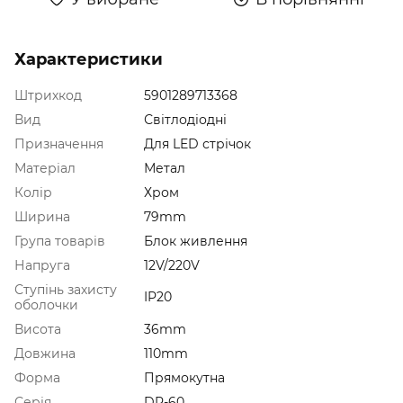
Характеристики
Штрихкод
5901289713368
Вид
Світлодіодні
Призначення
Для LED стрічок
Матеріал
Метал
Колір
Хром
Ширина
79mm
Група товарів
Блок живлення
Напруга
12V/220V
Ступінь захисту
IP20
оболочки
Висота
36mm
Довжина
110mm
Форма
Прямокутна
Серія
DR-60