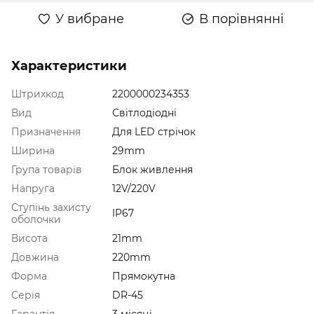
У вибране
В порівнянні
Характеристики
Штрихкод
2200000234353
Вид
Світлодіодні
Призначення
Для LED стрічок
Ширина
29mm
Група товарів
Блок живлення
Напруга
12V/220V
Ступінь захисту
IP67
оболочки
Висота
21mm
Довжина
220mm
Форма
Прямокутна
Серія
DR-45
Гарантія
3 місяці