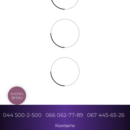
КНОПКА
ЗВ'ЯЗКУ
044 500-2-500
066 062-77-89
067 445-65-26
Контакти