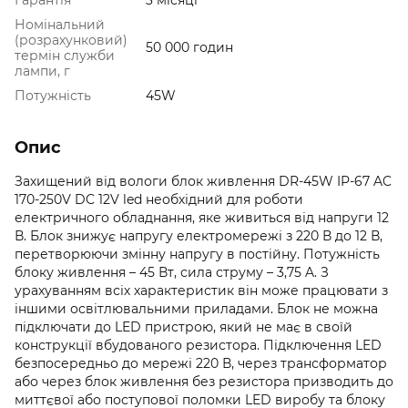
Номінальний
(розрахунковий)
50 000 годин
термін служби
лампи, г
Потужність
45W
Опис
Захищений від вологи блок живлення DR-45W IP-67 AC
170-250V DC 12V led необхідний для роботи
електричного обладнання, яке живиться від напруги 12
В. Блок знижує напругу електромережі з 220 В до 12 В,
перетворюючи змінну напругу в постійну. Потужність
блоку живлення – 45 Вт, сила струму – 3,75 A. З
урахуванням всіх характеристик він може працювати з
іншими освітлювальними приладами. Блок не можна
підключати до LED пристрою, який не має в своїй
конструкції вбудованого резистора. Підключення LED
безпосередньо до мережі 220 В, через трансформатор
або через блок живлення без резистора призводить до
миттєвої або поступової поломки LED виробу та блоку