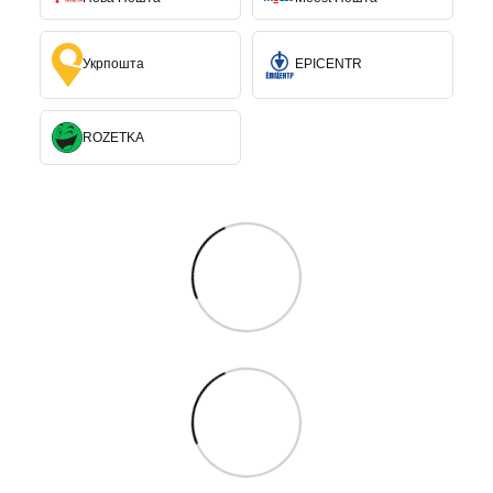
Укрпошта
EPICENTR
ROZETKA