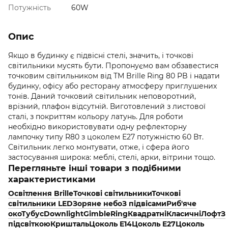
Потужність
60W
Опис
Якщо в будинку є підвісні стелі, значить, і точкові
світильники мусять бути. Пропонуємо вам обзавестися
точковим світильником від ТМ Brille Ring 80 PB і надати
будинку, офісу або ресторану атмосферу приглушених
тонів. Даний точковий світильник неповоротний,
врізний, плафон відсутній. Виготовлений з листової
сталі, з покриттям кольору латунь. Для роботи
необхідно використовувати одну рефлекторну
лампочку типу R80 з цоколем Е27 потужністю 60 Вт.
Світильник легко монтувати, отже, і сфера його
застосування широка: меблі, стелі, арки, вітрини тощо.
Перегляньте інші товари з подібними
характеристиками
Освітлення Brille
Точкові світильники
Точкові
світильники LED
Зоряне небо
З підвісами
Риб'яче
око
Тубус
Downlight
Gimble
Ring
Квадратні
Класичні
Лофт
З
підсвіткою
Кришталь
Цоколь E14
Цоколь E27
Цоколь