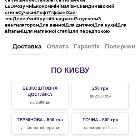
LED
Розумні
Економ
Мінімалізм
Скандинавский
стиль
Сучасні
Лофт
Тіффані
Хай-
тек
Дерев'яні
Круглі
Квадратні
З пультом
З
вентилятором
Для ванної
Для дитячої
Для кухні
Для
вітальні
Для натяжної стелі
Для передпокою
Доставка
Оплата
Гарантія
Поверненн
ПО КИЄВУ
БЕЗКОШТОВНА
250 грн
ДОСТАВКА
до
2500 грн
від 25
00грн
ТЕРМІНОВА - 500 грн
ТОЧНА - 500 грн
у найкоротші терміни
на конкретний час