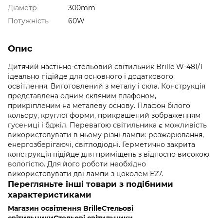
Діаметр
300mm
Потужність
60W
Опис
Дитячий настінно-стельовий світильник Brille W-481/1
ідеально підійде для основного і додаткового
освітлення. Виготовлений з металу і скла. Конструкція
представлена ​​одним скляним плафоном,
прикріпленим на металеву основу. Плафон білого
кольору, круглої форми, прикрашений зображенням
гусениці і бджіл. Перевагою світильника є можливість
використовувати в ньому різні лампи: розжарювання,
енергозберігаючі, світлодіодні. Герметично закрита
конструкція підійде для приміщень з відносно високою
вологістю. Для його роботи необхідно
використовувати дві лампи з цоколем Е27.
Перегляньте інші товари з подібними
характеристиками
Магазин освітлення Brille
Стельові
світильники
Стельові світильники