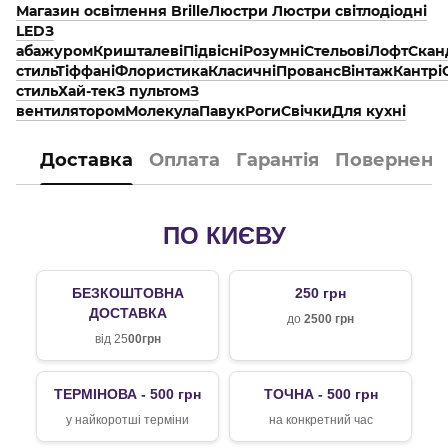
Магазин освітлення Brille
Люстри
Люстри світлодіодні
LED
З
абажуром
Кришталеві
Підвісні
Розумні
Стельові
Лофт
Скан
стиль
Тіффані
Флористика
Класичні
Прованс
Вінтаж
Кантрі
стиль
Хай-тек
З пультом
З
вентилятором
Молекула
Павук
Роги
Свічки
Для кухні
Доставка
Оплата
Гарантія
Поверненн
ПО КИЄВУ
БЕЗКОШТОВНА
250 грн
ДОСТАВКА
до
2500 грн
від 25
00грн
ТЕРМІНОВА - 500 грн
ТОЧНА - 500 грн
у найкоротші терміни
на конкретний час