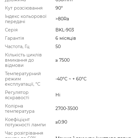
Кут розсіювання
90°
Індекс кольорової
>80Ra
передачі
Серія
BKL-903
Гарантія
6 місяців
Частота, Гц
50
Кількість циклів
вмикання до
≥ 7500
відмови
Температурний
режим
-40°C ~ + 60°С
експлуатації, °C
Регулятор
Ні
яскравості
Колірна
2700-3500
температура
Коефіцієнт
≥0.90
потужності лампи
Час розігрівання