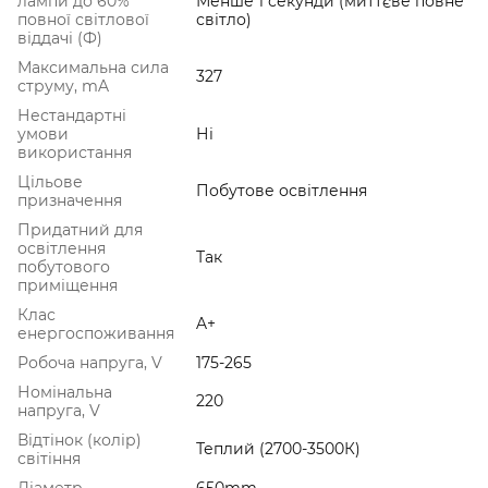
лампи до 60%
Менше 1 секунди (миттєве повне
повної світлової
світло)
віддачі (Ф)
Максимальна сила
327
струму, mA
Нестандартні
умови
Ні
використання
Цільове
Побутове освітлення
призначення
Придатний для
освітлення
Так
побутового
приміщення
Клас
A+
енергоспоживання
Робоча напруга, V
175-265
Номінальна
220
напруга, V
Відтінок (колір)
Теплий (2700-3500К)
світіння
Діаметр
650mm