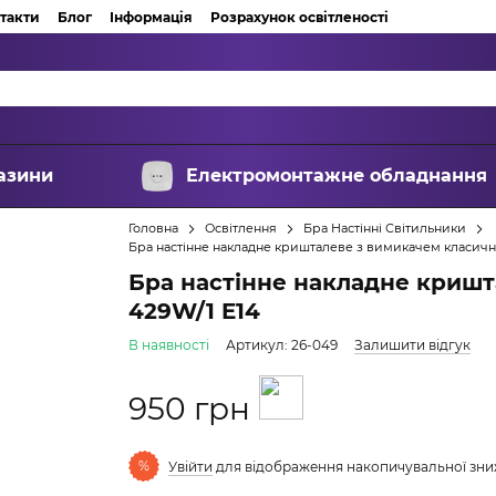
такти
Блог
Інформація
Розрахунок освітленості
азини
Електромонтажне обладнання
Головна
Освітлення
Бра Настінні Світильники
Бра настінне накладне кришталеве з вимикачем класичн
Бра настінне накладне кришт
429W/1 E14
В наявності
Артикул: 26-049
Залишити відгук
950 грн
%
Увійти
для відображення накопичувальної зн