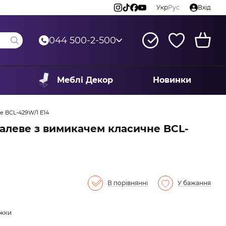
Укр
Рус
Вхід
044 500-2-500
Меблі Декор
Новинки
е BCL-429W/1 E14
алеве з вимикачем класичне BCL-
В порівнянні
У бажання
ижки