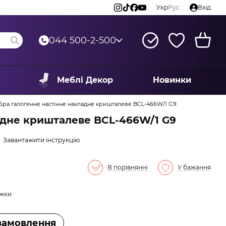
Укр
Рус
Вхід
044 500-2-500
Меблі Декор
Новинки
Бра галогенне настінне накладне кришталеве BCL-466W/1 G9
адне кришталеве BCL-466W/1 G9
Завантажити інструкцію
В порівнянні
У бажання
ижки
замовлення