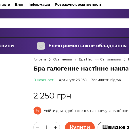
такти
Блог
Інформація
Розрахунок освітленості
азини
Електромонтажне обладнання
Головна
Освітлення
Бра Настінні Світильники
Бра галогенне настінне накл
В наявності
Артикул: 26-158
Залишити відгук
2 250 грн
%
Увійти
для відображення накопичувальної зн
Купити
Швидке 