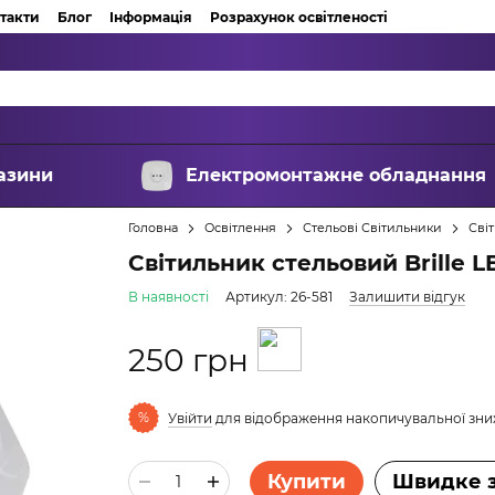
такти
Блог
Інформація
Розрахунок освітленості
азини
Електромонтажне обладнання
Головна
Освітлення
Стельові Світильники
Світ
Світильник стельовий Brille L
В наявності
Артикул: 26-581
Залишити відгук
250 грн
%
Увійти
для відображення накопичувальної зн
Купити
Швидке 