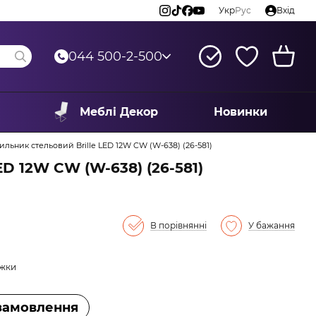
Укр
Рус
Вхід
044 500-2-500
Меблі Декор
Новинки
ильник стельовий Brille LED 12W CW (W-638) (26-581)
ED 12W CW (W-638) (26-581)
В порівнянні
У бажання
ижки
замовлення