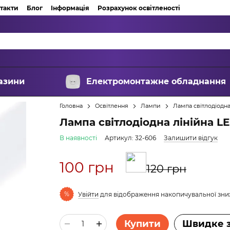
такти
Блог
Інформація
Розрахунок освітленості
азини
Електромонтажне обладнання
Головна
Освітлення
Лампи
Лампа світлодіодна
Лампа світлодіодна лінійна L
В наявності
Артикул: 32-606
Залишити відгук
100 грн
120 грн
%
Увійти
для відображення накопичувальної зн
Купити
Швидке 