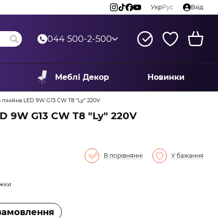
Укр
Рус
Вхід
044 500-2-500
Меблі Декор
Новинки
 лінійна LED 9W G13 CW Т8 "Ly" 220V
ED 9W G13 CW Т8 "Ly" 220V
В порівнянні
У бажання
ижки
замовлення