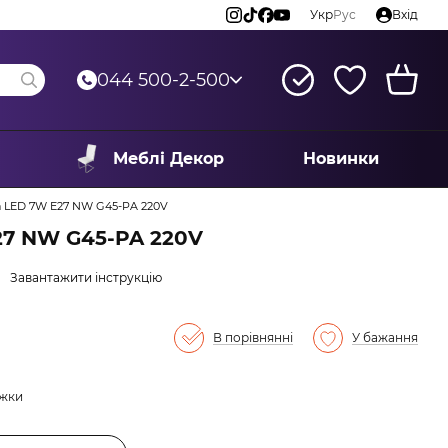
Укр
Рус
Вхід
044 500-2-500
Меблі Декор
Новинки
а LED 7W E27 NW G45-PA 220V
27 NW G45-PA 220V
Завантажити інструкцію
В порівнянні
У бажання
ижки