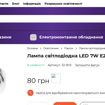
такти
Блог
Інформація
Розрахунок освітленості
азини
Електромонтажне обладнання
Головна
Освітлення
Лампи
Лампа світлодіодн
Лампа світлодіодна LED 7W E
В наявності
Артикул: 32-803
Залишити відгук
80 грн
%
Увійти
для відображення накопичувальної зн