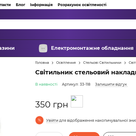
такти
Блог
Інформація
Розрахунок освітленості
азини
Електромонтажне обладнання
Головна
Освітлення
Стельові Світильники
Сві
Світильник стельовий наклад
В наявності
Артикул: 33-118
Залишити відгук
350 грн
%
Увійти
для відображення накопичувальної зн