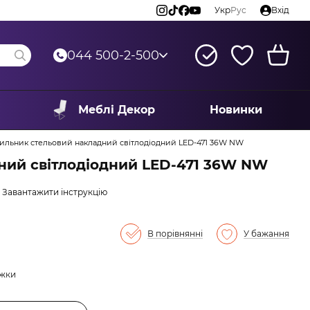
Укр
Рус
Вхід
044 500-2-500
Меблі Декор
Новинки
тильник стельовий накладний світлодіодний LED-471 36W NW
ний світлодіодний LED-471 36W NW
Завантажити інструкцію
В порівнянні
У бажання
ижки