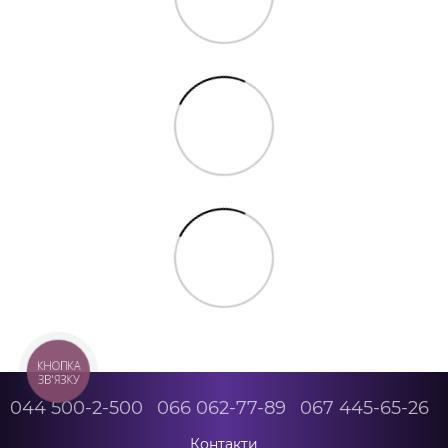
КНОПКА
ЗВ'ЯЗКУ
044 500-2-500
066 062-77-89
067 445-65-26
Контакти