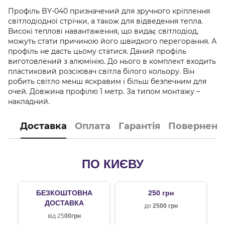
Профіль BY-040 призначений для зручного кріплення
світлодіодної стрічки, а також для відведення тепла.
Високі теплові навантаження, що видає світлодіод,
можуть стати причиною його швидкого перегорання. А
профіль не дасть цьому статися. Даний профіль
виготовлений з алюмінію. До нього в комплект входить
пластиковий розсіювач світла білого кольору. Він
робить світло менш яскравим і більш безпечним для
очей. Довжина профілю 1 метр. За типом монтажу –
накладний.
Доставка
Оплата
Гарантія
Поверненн
ПО КИЄВУ
БЕЗКОШТОВНА
250 грн
ДОСТАВКА
до
2500 грн
від 25
00грн