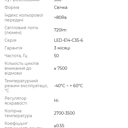
Форма
Свічка
Індекс кольорової
>80Ra
передачі
Світловий потік
720lm
(люмен)
Серія
LED-E14-C35-6
Гарантія
3 місяці
Частота, Гц
50
Кількість циклів
вмикання до
≥ 7500
відмови
Температурний
режим експлуатації,
-40°C ~ + 60°С
°C
Регулятор
Ні
яскравості
Колірна
2700-3500
температура
Коефіцієнт
≥0.55