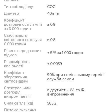
Тип світлодіоду
COG
Діаметр
40mm
Коефіцієнт
довговічності лампи
≥ 0.9
за 6 000 годин
Стабільність
світлового потоку за
≥ 0.8
6 000 годин
Рівень передчасних
≤ 5 % за 1 000 годин
відмов
Рівномірність
≤ 0.0039
колірності
Коефіцієнт
90% при номінальному терміні
збереження
служби лампи
світловіддачі
Спектральний
відсутність UV- та IR-
розподіл
випромінення
випромінення
Сила світла (кд)
565.2
Питоме значення