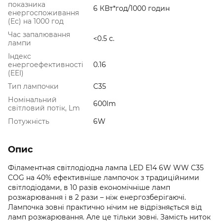
показника
6 КВт*год/1000 годин
енергоспоживання
(Ес) на 1000 год
Час запалювання
<0.5 с.
лампи
Індекс
енергоефективності
0.16
(EEI)
Тип лампочки
C35
Номінальний
600lm
світловий потік, Lm
Потужність
6W
Опис
Філаментная світлодіодна лампа LED E14 6W WW C35
COG на 40% ефективніше лампочок з традиційними
світлодіодами, в 10 разів економічніше ламп
розжарювання і в 2 рази – ніж енергозберігаючі.
Лампочка зовні практично нічим не відрізняється від
ламп розжарювання. Але це тільки зовні. Замість ниток