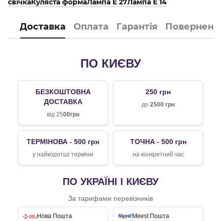
свічка
Куляста форма
Лампа E 27
Лампа E 14
Доставка
Оплата
Гарантія
Поверненн
ПО КИЄВУ
БЕЗКОШТОВНА
250 грн
ДОСТАВКА
до
2500 грн
від 25
00грн
ТЕРМІНОВА - 500 грн
ТОЧНА - 500 грн
у найкоротші терміни
на конкретний час
ПО УКРАЇНІ І КИЄВУ
За тарифами перевізників
Нова Пошта
Meest Пошта