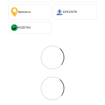
Укрпошта
EPICENTR
ROZETKA