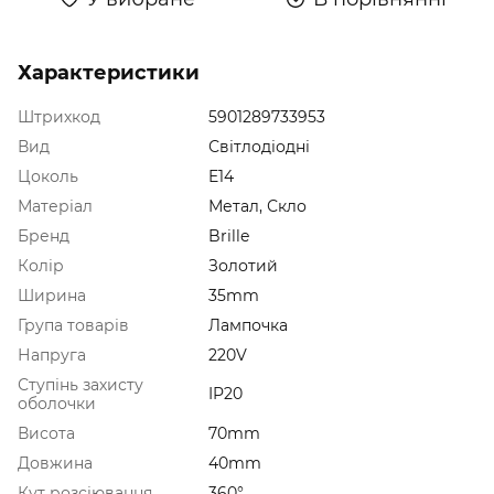
Характеристики
Штрихкод
5901289733953
Вид
Світлодіодні
Цоколь
E14
Матеріал
Метал, Скло
Бренд
Brille
Колір
Золотий
Ширина
35mm
Група товарів
Лампочка
Напруга
220V
Ступінь захисту
IP20
оболочки
Висота
70mm
Довжина
40mm
Кут розсіювання
360°