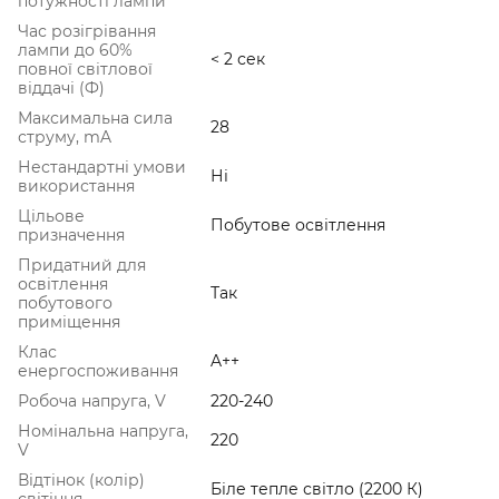
потужності лампи
Час розігрівання
лампи до 60%
< 2 сек
повної світлової
віддачі (Ф)
Максимальна сила
28
струму, mA
Нестандартні умови
Ні
використання
Цільове
Побутове освітлення
призначення
Придатний для
освітлення
Так
побутового
приміщення
Клас
A++
енергоспоживання
Робоча напруга, V
220-240
Номінальна напруга,
220
V
Відтінок (колір)
Біле тепле світло (2200 К)
світіння