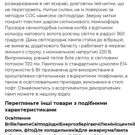
розжарювання в неї яскраві, довговічні led-нитки, що
не перегорають. Нитки скляні, на їх поверхню за
методом COG нанесені світлодіоди. Зверху нитки
покриті товстим шаром силіконового люмінофора.
Прозора свічкоподібна скляна колба з відтінком
кольору матового золота розсіює світло в радіусі 360
градусів. Дана світлодіодна лампа стійка до вібрацій,
не вимагає додаткового баласту і работакет в мережі
змінного струму з номінальною напругою 220 В.
Випромінює рівний тепле біле світло зі світловим
потоком 720 лм. Лампочка зі стандартним цоколем Е14
потужністю 6 Вт призначена для використання в
кришталевих світильниках з відкритими плафонами, а
також в освітлювальних приладах, виконаних в стилі
лофт. Ознайомитись з асортиментом декоративних
ламп можете в нашому відео.
Перегляньте інші товари з подібними
характеристиками
Освітлення
Brille
Лампи
Світлодіодні
Енергозберігаючі
Люмінісцентні
рослин, фіто
Для холодильників
Для аквариума
Лампа