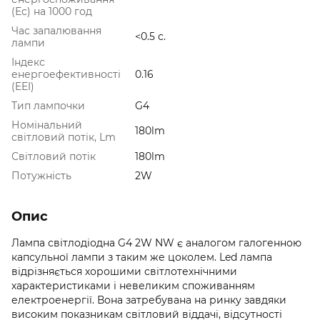
(Ес) на 1000 год
Час запалювання
<0.5 с.
лампи
Індекс
енергоефективності
0.16
(EEI)
Тип лампочки
G4
Номінальний
180lm
світловий потік, Lm
Світловий потік
180lm
Потужність
2W
Опис
Лампа світлодіодна G4 2W NW є аналогом галогенною
капсульної лампи з таким же цоколем. Led лампа
відрізняється хорошими світлотехнічними
характеристиками і невеликим споживанням
електроенергії. Вона затребувана на ринку завдяки
високим показникам світловий віддачі, відсутності