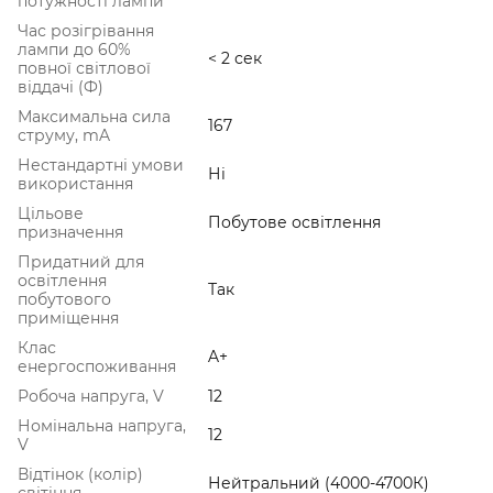
потужності лампи
Час розігрівання
лампи до 60%
< 2 сек
повної світлової
віддачі (Ф)
Максимальна сила
167
струму, mA
Нестандартні умови
Ні
використання
Цільове
Побутове освітлення
призначення
Придатний для
освітлення
Так
побутового
приміщення
Клас
A+
енергоспоживання
Робоча напруга, V
12
Номінальна напруга,
12
V
Відтінок (колір)
Нейтральний (4000-4700К)
світіння