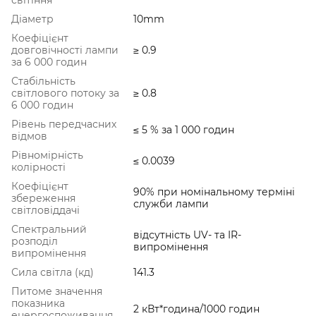
Діаметр
10mm
Коефіцієнт
довговічності лампи
≥ 0.9
за 6 000 годин
Стабільність
світлового потоку за
≥ 0.8
6 000 годин
Рівень передчасних
≤ 5 % за 1 000 годин
відмов
Рівномірність
≤ 0.0039
колірності
Коефіцієнт
90% при номінальному терміні
збереження
служби лампи
світловіддачі
Спектральний
відсутність UV- та IR-
розподіл
випромінення
випромінення
Сила світла (кд)
141.3
Питоме значення
показника
2 кВт*година/1000 годин
енергоспоживання