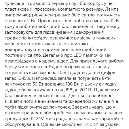
пульсації і тривалого терміну служби. Корпус у неї
пластиковий, прозорий, компактного розміру. Лампа
випромінює рівне нейтральне біле світло, потужність
становить 2 Вт. Призначена для роботи в мережі 12 В,
тому її роботи необхідний блок живлення. Таку лампу
застосовують для підсвічування і декорування
предметів інтер'єру, рекламних вивісок, в точкових
меблевих світильниках. Також широко
використовують в приміщеннях, де необхідний
постійний світло. Детально про LED лампочки ми
розповідаємо в нашому відео. Для правильного вибору
блоку живлення необхідно розрахувати загальну
потужність всіх лампочок 12V і додати до цієї цифри
запас 10-15%. Наприклад, загальна потужність 6-ти
лампочок по 30 Вт дорівнює 180 Вт. У цьому випадку
підійде блок потужністю від 198 до 207 Вт.Підключити
блок живлення досить легко. Для цього необхідно
з'єднати його з вимикачем та джерелом живлення, а
потім підключити до лампочок. Зверніть увагу, що у
разі несправності або проблем з лампочками та іншою
продукцією 12-24V, ми з радістю надамо вам гарантійне
обслуговування. Однак це можливо ТІЛЬКИ за умови