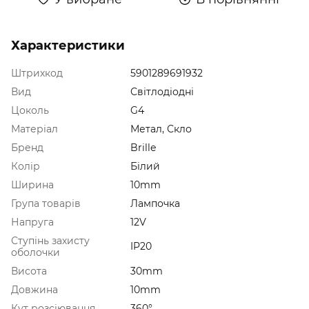
Характеристики
Штрихкод
5901289691932
Вид
Світлодіодні
Цоколь
G4
Матеріал
Метал, Скло
Бренд
Brille
Колір
Білий
Ширина
10mm
Група товарів
Лампочка
Напруга
12V
Ступінь захисту
IP20
оболочки
Висота
30mm
Довжина
10mm
Кут розсіювання
360°