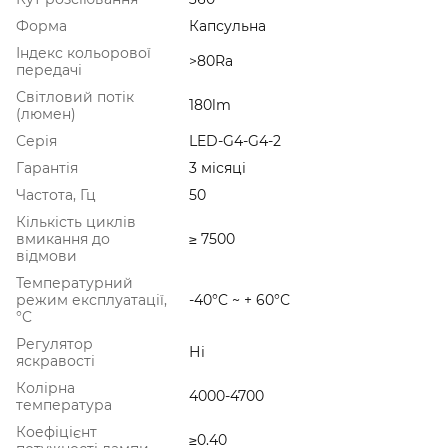
Форма
Капсульна
Індекс кольорової
>80Ra
передачі
Світловий потік
180lm
(люмен)
Серія
LED-G4-G4-2
Гарантія
3 місяці
Частота, Гц
50
Кількість циклів
вмикання до
≥ 7500
відмови
Температурний
режим експлуатації,
-40°C ~ + 60°С
°C
Регулятор
Ні
яскравості
Колірна
4000-4700
температура
Коефіцієнт
≥0.40