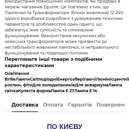
використання повноцінних комплектів, які придбані в
мережі магазинів Брілле. Це пов'язано з тим, що
Лампочки та Трансформатори (блоки живлення) 12-24V
одного виробника розроблені з урахуванням технічних
параметрів та особливостей один одного, що
забезпечує їхню сумісність та оптимальне
функціонування. Використання несумісних або
неякісних трансформаторів може призвести до
нестабільного живлення лампочок, їх неправильного
функціонування та подальшої поломки.
Перегляньте інші товари з подібними
характеристиками
Освітлення
Brille
Лампи
Світлодіодні
Енергозберігаючі
Люмінісцентні
рослин, фіто
Для холодильників
Для аквариума
Лампа
свічка
Куляста форма
Лампа E 27
Лампа E 14
Доставка
Оплата
Гарантія
Поверненн
ПО КИЄВУ