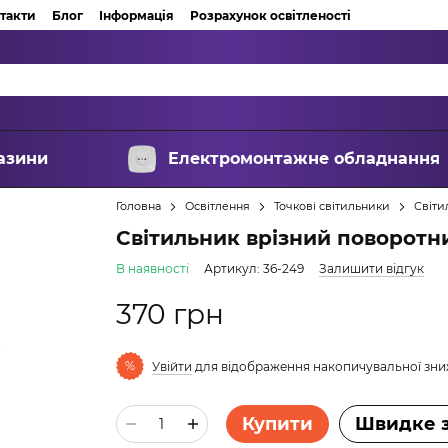
такти
Блог
Інформація
Розрахунок освітленості
азини
Електромонтажне обладнання
Головна
Освітлення
Точкові світильники
Світи
Світильник врізний поворотн
В наявності
Артикул: 36-249
Залишити відгук
370 грн
%
Увійти
для відображення накопичувальної зн
Купити
Швидке 