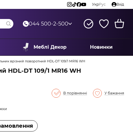
Укр
Рус
Вхід
044 500-2-500
Меблі Декор
Новинки
льник врізний поворотний HDL-DT 109/1 MR16 WH
ий HDL-DT 109/1 MR16 WH
В порівнянні
У бажання
ижки
замовлення