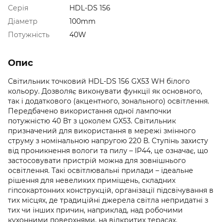
Серія
HDL-DS 156
Діаметр
100mm
Потужність
40W
Опис
Світильник точковий HDL-DS 156 GX53 WH білого
кольору. Дозволяє виконувати функції як основного,
так і додаткового (акцентного, зонального) освітлення.
Передбачено використання одної лампочки
потужністю 40 Вт з цоколем GX53. Світильник
призначений для використання в мережі змінного
струму з номінальною напругою 220 В. Ступінь захисту
від проникнення вологи та пилу – IP44, це означає, що
застосовувати пристрій можна для зовнішнього
освітлення. Такі освітлювальні прилади – ідеальне
рішення для невеликих приміщень, складних
гіпсокартонних конструкцій, організації підсвічування в
тих місцях, де традиційні джерела світла непридатні з
тих чи інших причин, наприклад, над робочими
кухонними поверхнями, на відкритих терасах.