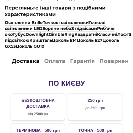
Перегляньте інші товари з подібними
характеристиками
Освітлення Brille
Точкові світильники
Точкові
світильники LED
Зоряне небо
З підвісами
Риб'яче
око
Тубус
Downlight
Gimble
Ring
Квадратні
Класичні
Лофт
З
підсвіткою
Кришталь
Цоколь E14
Цоколь E27
Цоколь
GX53
Цоколь GU10
Доставка
Оплата
Гарантія
Поверненн
ПО КИЄВУ
БЕЗКОШТОВНА
250 грн
ДОСТАВКА
до
2500 грн
від 25
00грн
ТЕРМІНОВА - 500 грн
ТОЧНА - 500 грн