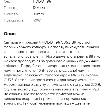
Серія
HDL-DT 96
Гарантія
12 місяців
Діаметр
90mm
Потужність
40W
Опис
Світильник точковий HDL-DT 96 GU5.3 BK круглої
форми чорного кольору. Дозволяє виконувати функції
як основного, так і додаткового (акцентного,
зонального) освітлення. Його діаметр становить 88 мм,
монтаж проводиться за допомогою міцних пружинних
кріплень. Передбачено використання одної галогенної
лампи потужністю 40 Вт або світлодіодної лампи
відповідної потужності, типорозміром MR16 з цоколем
GU5.3. Світильник призначений для використання в
мережі змінного струму з номінальною напругою 220 В.
Ступінь захисту від проникнення вологи та пилу – IP20,
це означає, що застосовувати пристрій можна
виключно всередині приміщень з нормальною
вологістю. Такі освітлювальні прилади – ідеальне