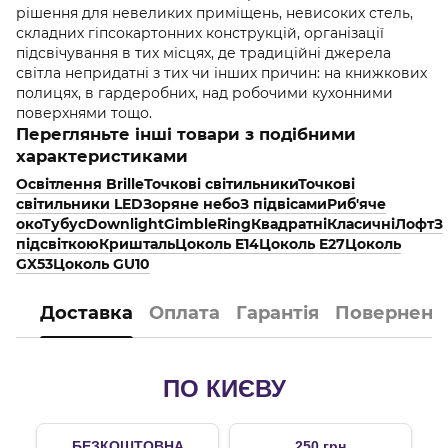
рішення для невеликих приміщень, невисоких стель,
складних гіпсокартонних конструкцій, організації
підсвічування в тих місцях, де традиційні джерела
світла непридатні з тих чи інших причин: на книжкових
полицях, в гардеробних, над робочими кухонними
поверхнями тощо.
Перегляньте інші товари з подібними
характеристиками
Освітлення Brille
Точкові світильники
Точкові
світильники LED
Зоряне небо
З підвісами
Риб'яче
око
Тубус
Downlight
Gimble
Ring
Квадратні
Класичні
Лофт
З
підсвіткою
Кришталь
Цоколь E14
Цоколь E27
Цоколь
GX53
Цоколь GU10
Доставка
Оплата
Гарантія
Поверненн
ПО КИЄВУ
БЕЗКОШТОВНА
250 грн