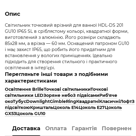
Опис
Світильник точковий врізний для ванної HDL-DS 201
GU10 IP65 SL в сріблястому кольорі, квадратної форми,
виготовлений з алюмінію. Його розміри складають
85x28 мм, а врізка — 60 мм. Оснащений патроном GU10
і має захист IP65, що робить його придатним для
встановлення у вологих приміщеннях. Ідеально
підходить для створення стильного і практичного
освітлення в інтер'єрі.
Перегляньте інші товари з подібними
характеристиками
Освітлення Brille
Точкові світильники
Точкові
світильники LED
Зоряне небо
З підвісами
Риб'яче
око
Тубус
Downlight
Gimble
Ring
Квадратні
Класичні
Лофт
З
підсвіткою
Кришталь
Цоколь E14
Цоколь E27
Цоколь
GX53
Цоколь GU10
Доставка
Оплата
Гарантія
Поверненн