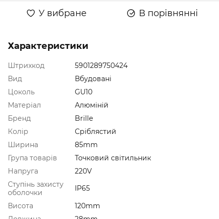
У вибране
В порівнянні
Характеристики
Штрихкод
5901289750424
Вид
Вбудовані
Цоколь
GU10
Матеріал
Алюміній
Бренд
Brille
Колір
Сріблястий
Ширина
85mm
Група товарів
Точковий світильник
Напруга
220V
Ступінь захисту
IP65
оболочки
Висота
120mm
Довжина
28mm