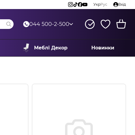
Укр
Рус
Вхід
044 500-2-500
Меблі Декор
Новинки