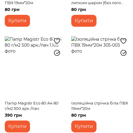
ПВХ 19мм*20м
липким шаром (без лого
48х200 45 мкм пр.,)
80 грн
80 грн
Купити
Купити
Папір Magistr Eco 80 A4 80
Ізоляційна стрічка біла ПВХ
г/м2 500 арк./пач
19мм*20м
390 грн
80 грн
Купити
Купити