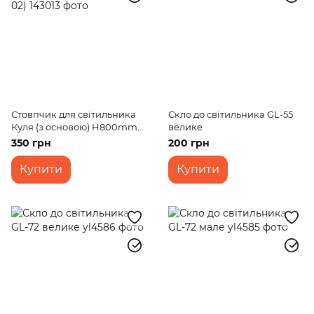
Стовпчик для світильника
Скло до світильника GL-55
Куля (з основою) H800mm
велике
(STR-02)
350 грн
200 грн
Купити
Купити