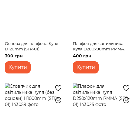
Основа для плафона Куля
Плафон для світильника
D120mm (STR-01)
Куля D200x90mm PMMA
(STR-01)
300 грн
400 грн
Купити
Купити