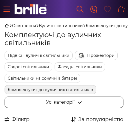
Освітлення
Вуличні світильники
Комплектуючі до ву
Комплектуючі до вуличних
світильників
Підвісні вуличні світильники
Прожектори
Садові світильники
Фасадні світильники
Світильники на сонячній батареї
Комплектуючі до вуличних світильників
Ліхтарні стовбики
Ретро гірлянди лампочки
Усі категорії
Ліхтарні стовпи
Грунтові світильники
Фільтр
За популярністю
Тротуарні світильники