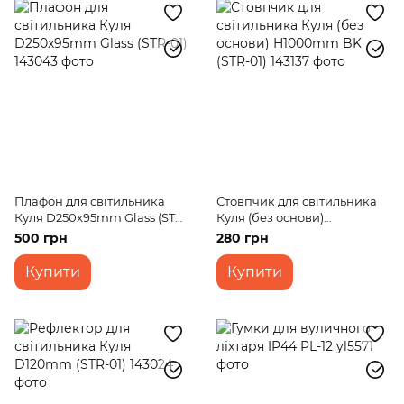
Плафон для світильника
Стовпчик для світильника
Куля D250x95mm Glass (STR-
Куля (без основи)
01)
H1000mm BK (STR-01)
500 грн
280 грн
Купити
Купити