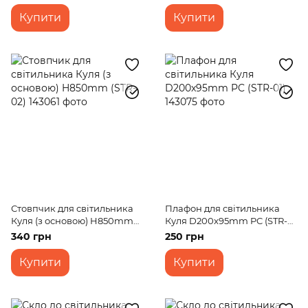
Купити
Купити
Стовпчик для світильника
Плафон для світильника
Куля (з основою) H850mm
Куля D200x95mm PC (STR-
(STR-02)
01)
340 грн
250 грн
Купити
Купити