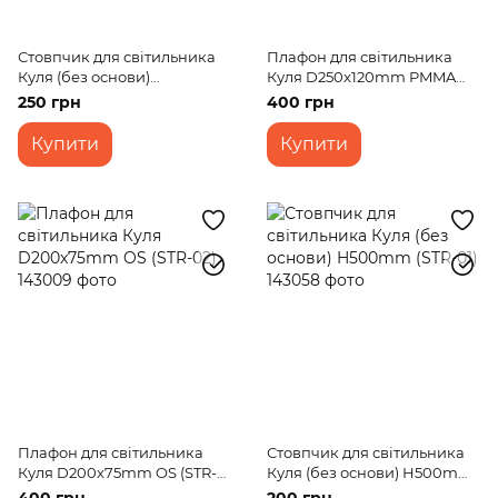
Стовпчик для світильника
Плафон для світильника
Куля (без основи)
Куля D250x120mm PMMA
H1000mm (STR-01)
(STR-01)
250 грн
400 грн
Купити
Купити
Плафон для світильника
Стовпчик для світильника
Куля D200x75mm OS (STR-
Куля (без основи) H500mm
02)
(STR-01)