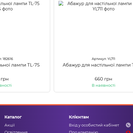
: 182616
Артикул: YL711
льної лампи TL-75
Абажур для настільної лампи 
 грн
660 грн
вності
В наявності
Каталог
Клієнтам
Акції
Вхід у особистий кабінет
Освітлення
Про компанію