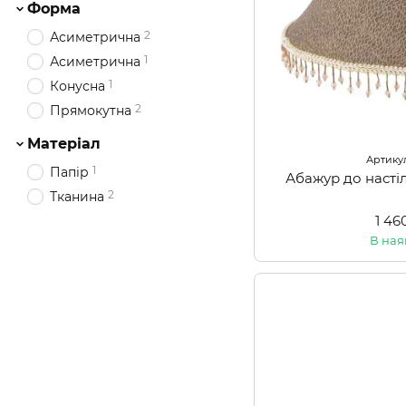
Форма
2
Асиметрична
1
Асиметрична
1
Конусна
2
Прямокутна
Матеріал
Артикул
1
Папір
Абажур до насті
2
Тканина
1 46
В ная