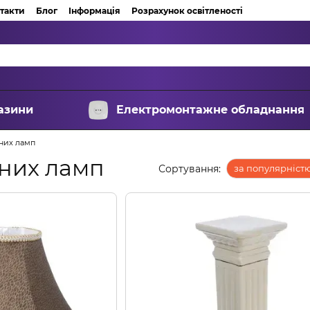
такти
Блог
Інформація
Розрахунок освітленості
азини
Електромонтажне обладнання
ьних ламп
ьних ламп
Сортування:
за популярніст