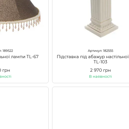
: 189522
Артикул: 182555
льної лампи TL-67
Підставка під абажур настільно
TL-103
0 грн
2 970 грн
вності
В наявності