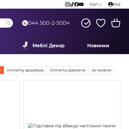
Укр
Рус
Вхід
044 500-2-500
Меблі Декор
Новинки
ю
спочатку дешевше
спочатку дорожче
за назвою