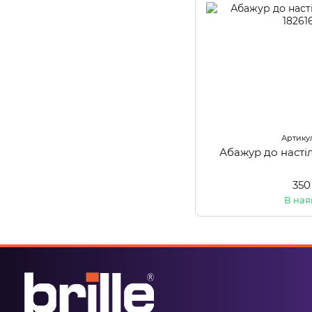
Артикул
Абажур до насті
350
В ная