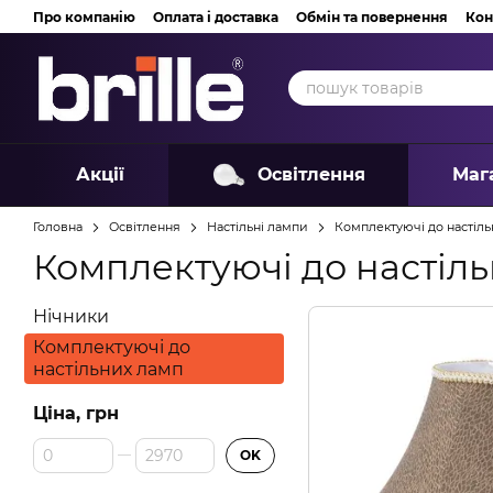
Перейти до основного контенту
Про компанію
Оплата і доставка
Обмін та повернення
Кон
Акції
Освітлення
Маг
Головна
Освітлення
Настільні лампи
Комплектуючі до настіл
Комплектуючі до настіл
Нічники
Комплектуючі до
настільних ламп
Ціна, грн
Від Ціна, грн
До Ціна, грн
OK