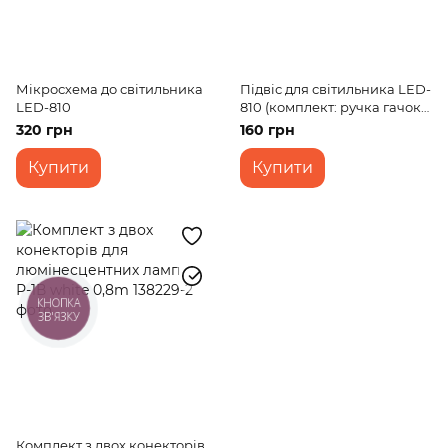
Мікросхема до світильника
Підвіс для світильника LED-
LED-810
810 (комплект: ручка гачок
заклепки)
320 грн
160 грн
Купити
Купити
КНОПКА
ЗВ'ЯЗКУ
Комплект з двох конекторів