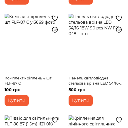
Комплект кріплень 4 шт
Панель світлодіодна
FLF-87 C
стельова врізна LED 54/16-
18W 90 pcs NW
100 грн
500 грн
Купити
Купити