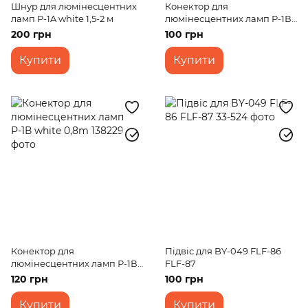
Шнур для люмінесцентних
Конектор для
ламп P-1A white 1,5-2 м
люмінесцентних ламп Р-1В
white 0,3m
200 грн
100 грн
Купити
Купити
Конектор для
Підвіс для BY-049 FLF-86
люмінесцентних ламп Р-1В
FLF-87
white 0,8m
120 грн
100 грн
Купити
Купити