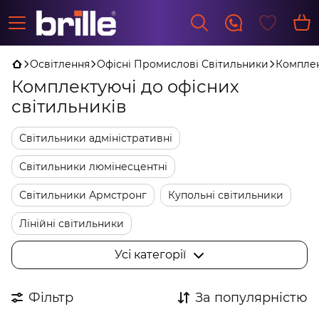
Освітлення
Офісні Промислові Світильники
Комплек
Комплектуючі до офісних
світильників
Світильники адміністративні
Світильники люмінесцентні
Світильники Армстронг
Купольні світильники
Лінійні світильники
Комплектуючі до офісних світильників
Усі категорії
LED панелі
Растрові світильники
Фільтр
За популярністю
Аварійні світильники