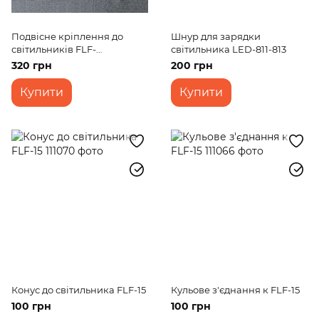
Подвісне кріплення до
Шнур для зарядки
світильників FLF-
світильника LED-811-813
31/32/33/34/38
320 грн
200 грн
Купити
Купити
Конус до світильника FLF-15
Кульове з'єднання к FLF-15
100 грн
100 грн