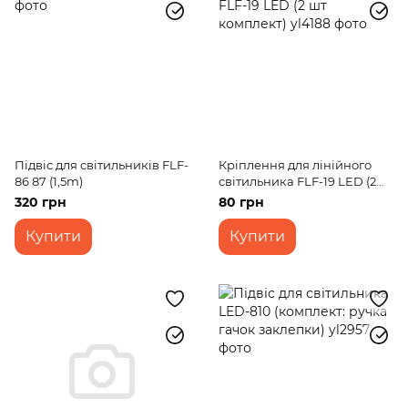
Підвіс для світильників FLF-
Кріплення для лінійного
86 87 (1,5m)
світильника FLF-19 LED (2
шт комплект)
320 грн
80 грн
Купити
Купити