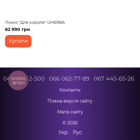
Ліжко "Для короля" UH69BA
62 990 грн
Купити
044 500-2-500
066 062-77-89
067 445-65-26
КНОПКА
ЗВ'ЯЗКУ
Контакти
Повна версія сайту
Мапа сайту
© 2026
Укр
Рус