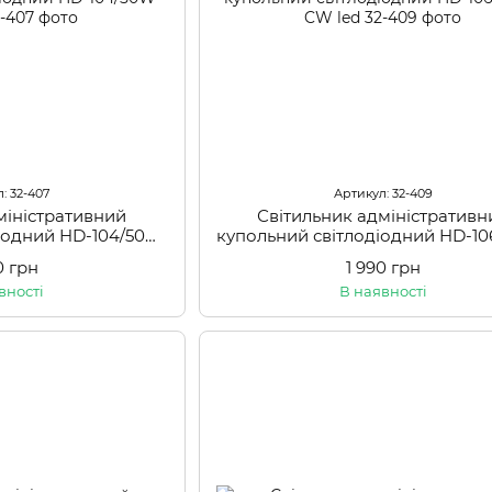
: 32-407
Артикул: 32-409
міністративний
Світильник адміністративн
діодний HD-104/50W
купольний світлодіодний HD-1
 led
CW led
0 грн
1 990 грн
вності
В наявності