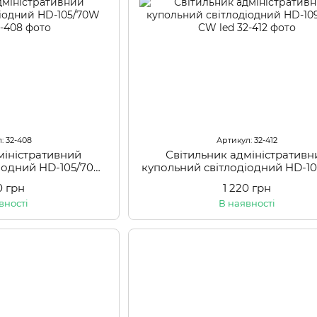
: 32-408
Артикул: 32-412
міністративний
Світильник адміністративн
діодний HD-105/70W
купольний світлодіодний HD-1
 led
CW led
0 грн
1 220 грн
вності
В наявності