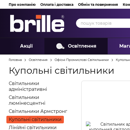
Перейти до основного контенту
Про компанію
Оплата і доставка
Обмін та повернення
Кон
Акції
Освітлення
Маг
Головна
Освітлення
Офісні Промислові Світильники
Купольн
Купольні світильники
Світильники
адміністративні
Світильники
люмінесцентні
Світильники Армстронг
Купольні світильники
Лінійні світильники