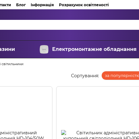
такти
Блог
Інформація
Розрахунок освітленості
азини
Електромонтажне обладнання
і світильники
Сортування:
за популярніст