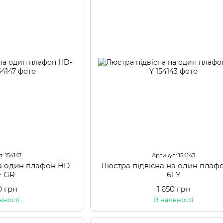
: 154147
Артикул: 154143
на один плафон HD-
Люстра підвісна на один плаф
E GR
61 Y
0 грн
1 650 грн
вності
В наявності