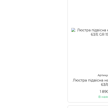
Артикул
Люстра підвісна 
63/
1 89
В ная