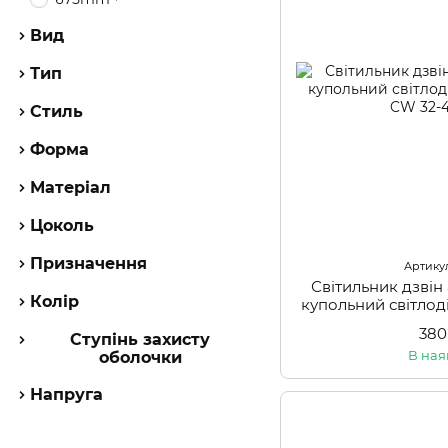
Вид
Тип
Стиль
Форма
Матеріал
Цоколь
Призначення
Артикул
Світильник дзвін
Колір
купольний світло
380
Ступінь захисту
В ная
оболочки
Напруга