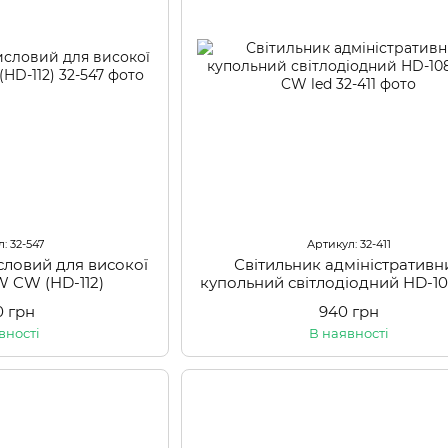
: 32-547
Артикул: 32-411
словий для високої
Світильник адміністративн
W CW (HD-112)
купольний світлодіодний HD-1
CW led
0 грн
940 грн
вності
В наявності