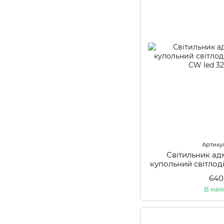
Артикул
Світильник ад
купольний світло
CW
640
В ная