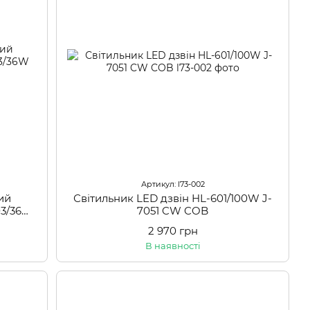
Артикул: l73-002
ий
Світильник LED дзвін HL-601/100W J-
03/36W
7051 CW COB
2 970 грн
В наявності