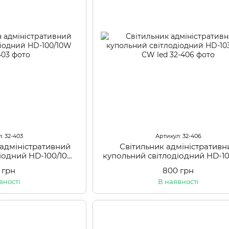
: 32-403
Артикул: 32-406
 адміністративний
Світильник адміністративн
діодний HD-100/10W
купольний світлодіодний HD-1
CW
CW led
 грн
800 грн
вності
В наявності