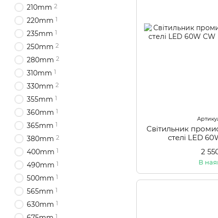
2
210mm
1
220mm
1
235mm
2
250mm
2
280mm
1
310mm
2
330mm
1
355mm
1
360mm
Артикул
1
365mm
Світильник проми
стелі LED 60
2
380mm
2 55
1
400mm
В ная
1
490mm
1
500mm
1
565mm
1
630mm
1
675mm