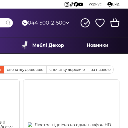
Укр
Рус
Вхід
044 500-2-500
Меблі Декор
Новинки
ю
спочатку дешевше
спочатку дорожче
за назвою