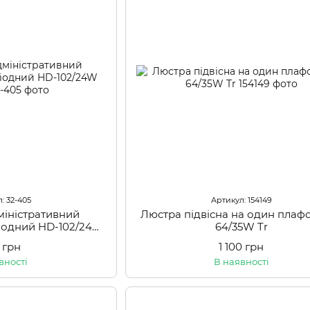
: 32-405
Артикул: 154149
міністративний
Люстра підвісна на один плаф
діодний HD-102/24W
64/35W Tr
 led
 грн
1 100 грн
вності
В наявності