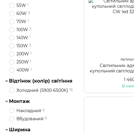
1
55W
9
60W
1
70W
3
100W
1
140W
3
150W
1
200W
Артикул
1
250W
Світильник ад
1
400W
купольний світло
CW
1 46
Відтінок (колір) світіння
В ная
16
Холодний (5900-6500К)
Монтаж
5
Накладний
6
Вбудований
Ширина