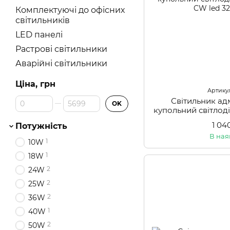
Комплектуючі до офісних
світильників
LED панелі
Растрові світильники
Аварійні світильники
Ціна, грн
Артикул
Від Ціна, грн
До Ціна, грн
Світильник ад
OK
купольний світло
CW
1 04
Потужність
В ная
1
10W
1
18W
2
24W
2
25W
2
36W
1
40W
2
50W