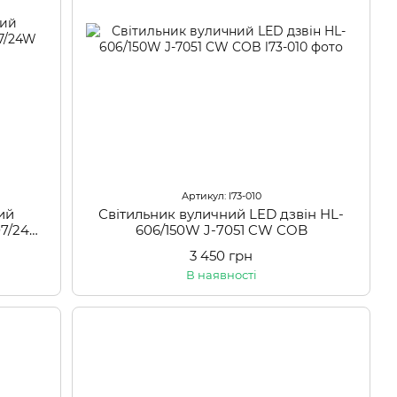
Артикул: l73-010
ий
Світильник вуличний LED дзвін HL-
07/24W
606/150W J-7051 CW COB
3 450 грн
В наявності