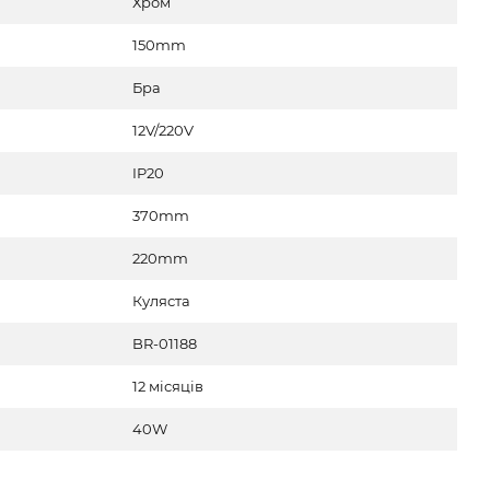
Хром
150mm
Бра
12V/220V
IP20
370mm
220mm
Куляста
BR-01188
12 місяців
40W