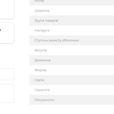
Колір
Ширина
Група товарів
н
Напруга
Ступінь захисту оболочки
Висота
Довжина
Форма
Серія
Гарантія
Потужність