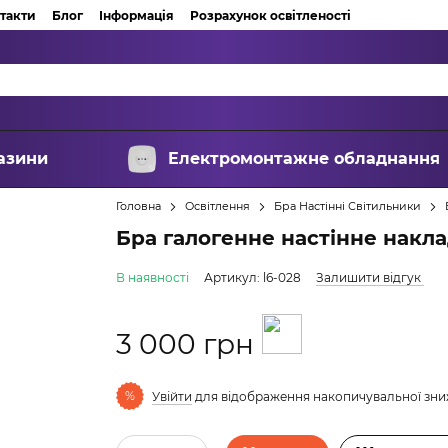
такти
Блог
Інформація
Розрахунок освітленості
азини
Електромонтажне обладнання
Головна
Освітлення
Бра Настінні Світильники
Бра галогенне настінне накла
В наявності
Артикул: l6-028
Залишити відгук
3 000 грн
%
Увійти
для відображення накопичувальної зн