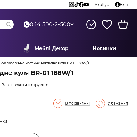
Укр
Рус
Вхід
044 500-2-500
Меблі Декор
Новинки
Бра галогенне настінне накладне куля BR-01 188W/1
дне куля BR-01 188W/1
Завантажити інструкцію
В порівнянні
У бажання
ижки