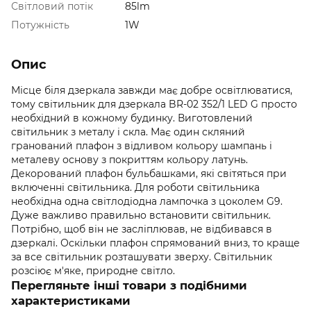
Світловий потік
85lm
Потужність
1W
Опис
Місце біля дзеркала завжди має добре освітлюватися,
тому світильник для дзеркала BR-02 352/1 LED G просто
необхідний в кожному будинку. Виготовлений
світильник з металу і скла. Має один скляний
гранований плафон з відливом кольору шампань і
металеву основу з покриттям кольору латунь.
Декорований плафон бульбашками, які світяться при
включенні світильника. Для роботи світильника
необхідна одна світлодіодна лампочка з цоколем G9.
Дуже важливо правильно встановити світильник.
Потрібно, щоб він не засліплював, не відбивався в
дзеркалі. Оскільки плафон спрямований вниз, то краще
за все світильник розташувати зверху. Світильник
розсіює м'яке, природне світло.
Перегляньте інші товари з подібними
характеристиками