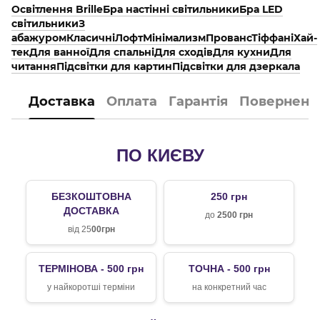
Освітлення Brille
Бра настінні світильники
Бра LED
світильники
З
абажуром
Класичні
Лофт
Мінімализм
Прованс
Тіффані
Хай-
тек
Для ванної
Для спальні
Для сходів
Для кухни
Для
читання
Підсвітки для картин
Підсвітки для дзеркала
Доставка
Оплата
Гарантія
Поверненн
ПО КИЄВУ
БЕЗКОШТОВНА
250 грн
ДОСТАВКА
до
2500 грн
від 25
00грн
ТЕРМІНОВА - 500 грн
ТОЧНА - 500 грн
у найкоротші терміни
на конкретний час