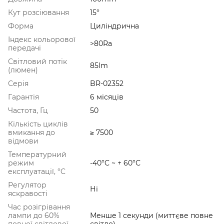
Кут розсіювання
15°
Форма
Циліндрична
Індекс кольорової
>80Ra
передачі
Світловий потік
85lm
(люмен)
Серія
BR-02352
Гарантія
6 місяців
Частота, Гц
50
Кількість циклів
вмикання до
≥ 7500
відмови
Температурний
режим
-40°C ~ + 60°С
експлуатації, °C
Регулятор
Ні
яскравості
Час розігрівання
лампи до 60%
Менше 1 секунди (миттєве повне
повної світлової
світло)