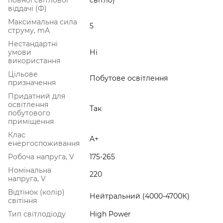
віддачі (Ф)
Максимальна сила
5
струму, mA
Нестандартні
умови
Ні
використання
Цільове
Побутове освітлення
призначення
Придатний для
освітлення
Так
побутового
приміщення
Клас
A+
енергоспоживання
Робоча напруга, V
175-265
Номінальна
220
напруга, V
Відтінок (колір)
Нейтральний (4000-4700К)
світіння
Тип світлодіоду
High Power