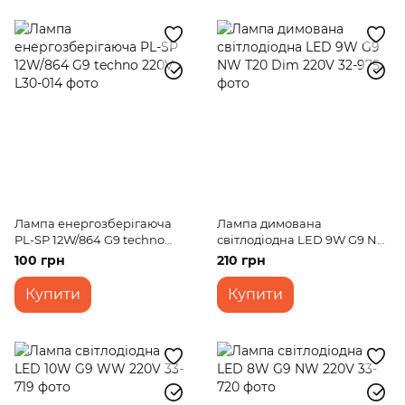
Лампа енергозберігаюча
Лампа димована
PL-SP 12W/864 G9 techno
світлодіодна LED 9W G9 NW
220V
T20 Dim 220V
100 грн
210 грн
Купити
Купити