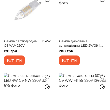
Лампа світлодіодна LED 4W
Лампа димована
G9 WW 220V
світлодіодна LED 5WG9 NW
T20 Dim 220V
120 грн
200 грн
Купити
Купити