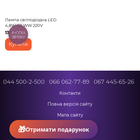
Лампа світлодіодна LED
4,8W G9 WW 220V
130 грн
КНОПКА
ЗВ'ЯЗКУ
Купити
044 500-2-500
066 062-77-89
067 445-65-26
Контакти
Повна версія сайту
Мапа сайту
© 2026
Отримати подарунок
Укр
Рус