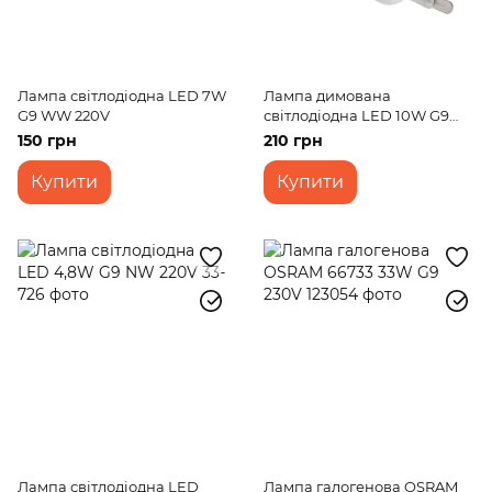
Лампа світлодіодна LED 7W
Лампа димована
G9 WW 220V
світлодіодна LED 10W G9
WW T20 Dim 220V
150 грн
210 грн
Купити
Купити
Лампа світлодіодна LED
Лампа галогенова OSRAM