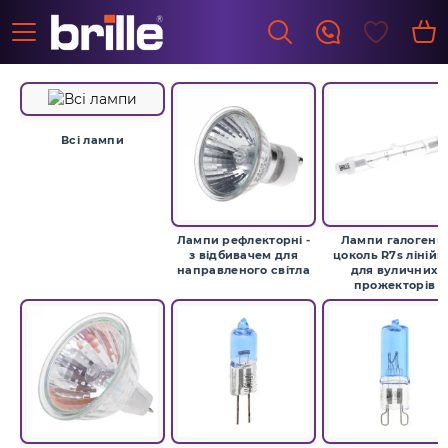
Всі лампи
Лампи рефлекторні -
Лампи галогенн
з відбивачем для
цоколь R7s лінійні
направленого світла
для вуличних
прожекторів