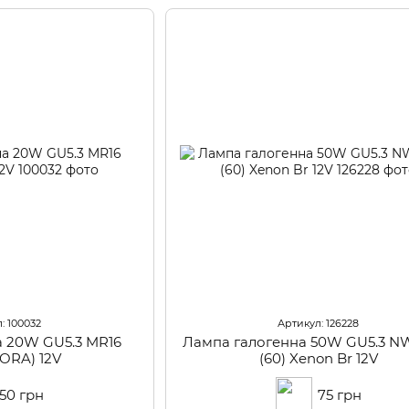
: 100032
Артикул: 126228
а 20W GU5.3 MR16
Лампа галогенна 50W GU5.3 N
FORA) 12V
(60) Xenon Br 12V
50 грн
75 грн