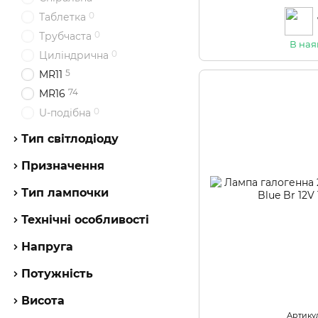
0
Таблетка
0
Трубчаста
В ная
0
Циліндрична
5
MR11
74
MR16
0
U-подібна
Тип світлодіоду
Призначення
Тип лампочки
Технічні особливості
Напруга
Потужність
Висота
Артикул