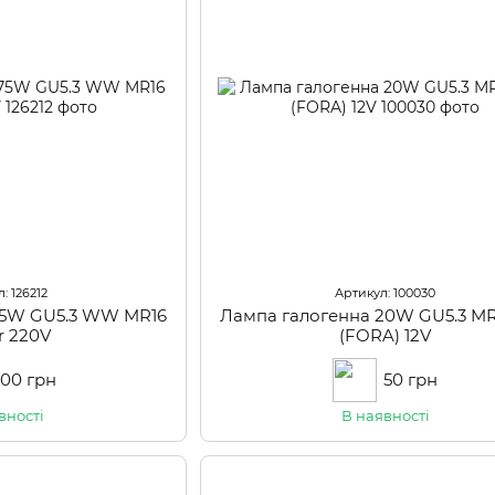
: 126212
Артикул: 100030
75W GU5.3 WW MR16
Лампа галогенна 20W GU5.3 MR
Br 220V
(FORA) 12V
100 грн
50 грн
вності
В наявності