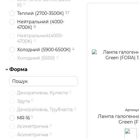
0
К)
37
Теплий (2700-3500К)
Нейтральний (4000-
8
4700К)
Нейтральний(4000-
0
4700K)
4
Холодний (5900-6500К)
0
Холодний (5500)
Форма
0
Декоративна, Куляста
0
Здута
0
Декоративна, Трубчаста
Артикул
Лампа галогенн
1
MR-16
Green (
0
Асиметрична
0
Асиметрична