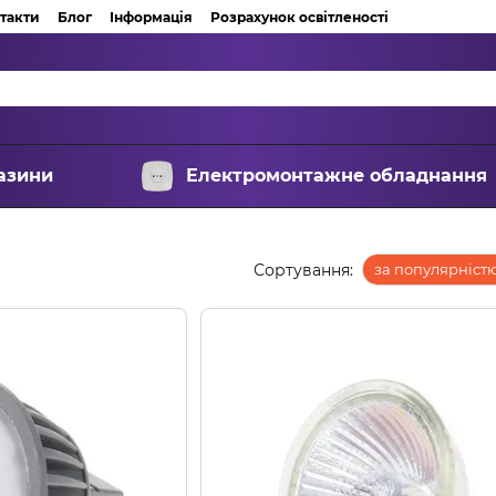
такти
Блог
Інформація
Розрахунок освітленості
азини
Електромонтажне обладнання
Сортування:
за популярніст