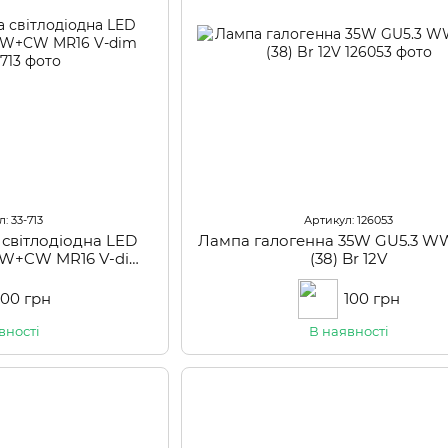
: 33-713
Артикул: 126053
світлодіодна LED
Лампа галогенна 35W GU5.3 W
NW+CW MR16 V-dim
(38) Br 12V
20V
100 грн
100 грн
вності
В наявності