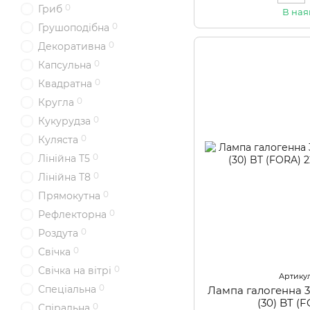
0
Гриб
В ная
0
Грушоподібна
0
Декоративна
0
Капсульна
0
Квадратна
0
Кругла
0
Кукурудза
0
Куляста
0
Лінійна T5
0
Лінійна T8
0
Прямокутна
0
Рефлекторна
0
Роздута
0
Свічка
0
Свічка на вітрі
Артикул
0
Спеціальна
Лампа галогенна 
(30) BT (
0
Спіральна