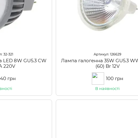
: 32-321
Артикул: 126629
на LED 8W GU5.3 CW
Лампа галогенна 35W GU5.3 W
A 220V
(60) Br 12V
140 грн
100 грн
вності
В наявності