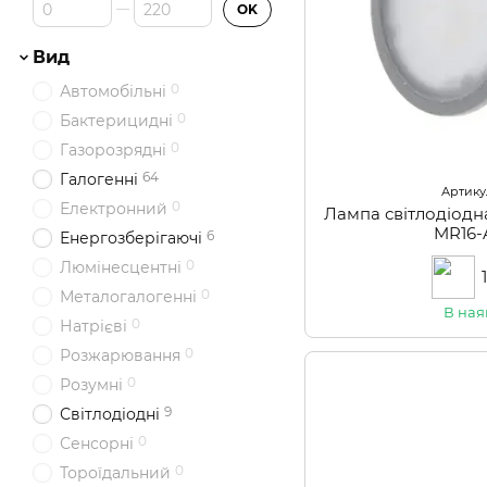
Від Ціна, грн
До Ціна, грн
OK
Вид
0
Автомобільні
0
Бактерицидні
0
Газорозрядні
64
Галогенні
Артикул
0
Електронний
Лампа світлодіод
MR16-
6
Енергозберігаючі
0
Люмінесцентні
0
Металогалогенні
В ная
0
Натрієві
0
Розжарювання
0
Розумні
9
Світлодіодні
0
Сенсорні
0
Тороїдальний