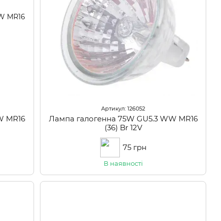
Артикул: 126052
W MR16
Лампа галогенна 75W GU5.3 WW MR16
(36) Br 12V
75 грн
В наявності