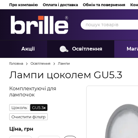
Перейти до основного контенту
Про компанію
Оплата і доставка
Обмін та повернення
Кон
Акції
Освітлення
Маг
Головна
Освітлення
Лампи
Лампи цоколем GU5.3
Комплектуючі для
лампочок
Цоколь:
GU5.3
Очистити фільтр
Ціна, грн