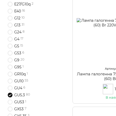
2
E27/G10q
16
E40
10
G12
31
G13
8
G24
17
G4
15
G5
6
G53
20
G9
1
G95
Артикул
Лампа галогенна 
1
GR10q
(60) 
55
GU10
6
GU4
80
GU5.3
В ная
1
GU53
7
GX53
3