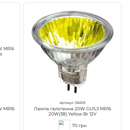
Артикул: 126203
W MR16
Лампа галогенна 20W GU5.3 MR16
20W(38) Yellow Br 12V
70 грн