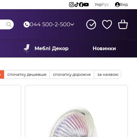
Укр
Рус
Вхід
044 500-2-500
Меблі Декор
Новинки
ю
спочатку дешевше
спочатку дорожче
за назвою