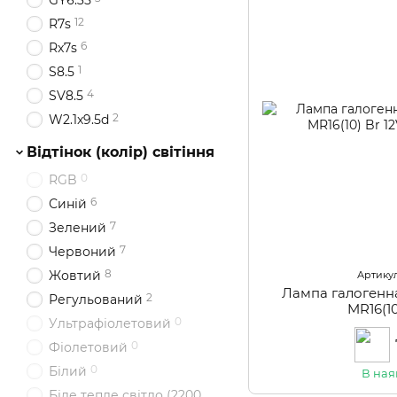
GY6.35
12
R7s
6
Rx7s
1
S8.5
4
SV8.5
2
W2.1x9.5d
Відтінок (колір) світіння
0
RGB
6
Синій
7
Зелений
7
Червоний
8
Жовтий
Артикул
Лампа галоген
2
Регульований
MR16(10
0
Ультрафіолетовий
0
Фіолетовий
0
Білий
В ная
Біле тепле світло (2200