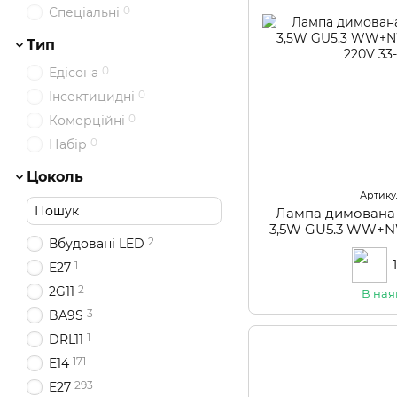
0
Спеціальні
Тип
0
Едісона
0
Інсектицидні
0
Комерційні
0
Набір
Цоколь
Артикул
Лампа димована 
3,5W GU5.3 WW+
2
Вбудовані LED
2
1
Е27
2
2G11
В ная
3
BA9S
1
DRL11
171
E14
293
E27