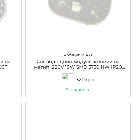
Артикул: 33-459
й на
Світлодіодний модуль змінний на
CCT
магніті 220V 18W SMD 5730 NW IP20
4)
(LW-03/36)
320 грн
В наявності