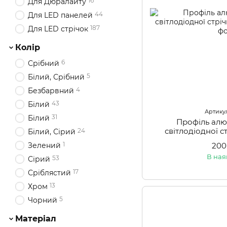
16
Для Дюралайту
44
Для LED панелей
187
Для LED стрічок
Колір
6
Срібний
5
Білий, Срібний
4
Безбарвний
43
Білий
Артикул
31
Білий
Профіль алю
світлодіодної с
24
Білий, Сірий
1
Зелений
200
В ная
53
Сірий
17
Сріблястий
13
Хром
5
Чорний
Матеріал