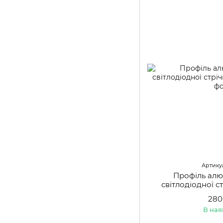
Артикул
Профіль алю
світлодіодної с
280
В ная