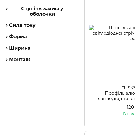
Ступінь захисту
оболочки
Сила току
Форма
Ширина
Монтаж
Артикул
Профіль алю
світлодіодної с
120
В ная