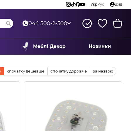
Укр
Рус
Вхід
044 500-2-500
Меблі Декор
Новинки
ю
спочатку дешевше
спочатку дорожче
за назвою