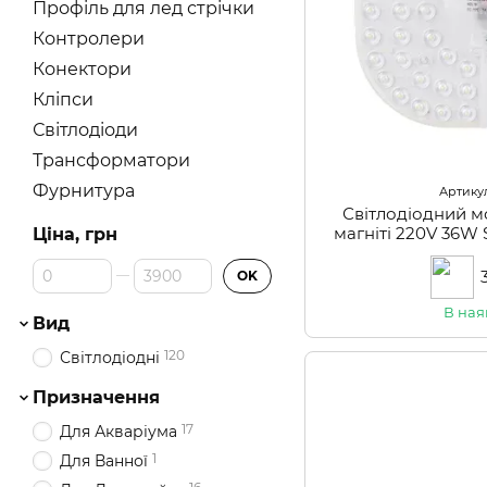
Профіль для лед стрічки
Контролери
Конектори
Кліпси
Світлодіоди
Трансформатори
Фурнитура
Артикул
Світлодіодний м
магніті 220V 36W
Ціна, грн
(LW-
Від Ціна, грн
До Ціна, грн
OK
В ная
Вид
120
Світлодіодні
Призначення
17
Для Акваріума
1
Для Ванної