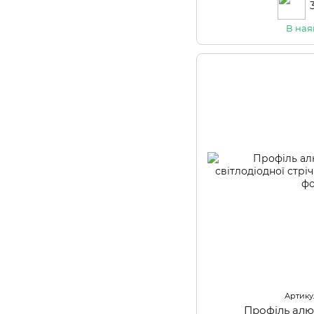
В ная
Артикул
Профіль алю