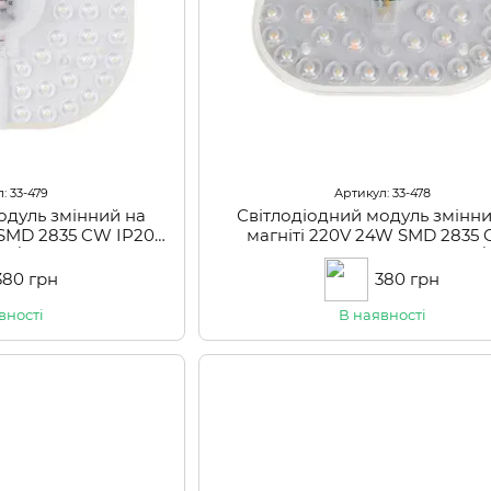
: 33-479
Артикул: 33-478
одуль змінний на
Світлодіодний модуль змінни
 SMD 2835 CW IP20
магніті 220V 24W SMD 2835 
03/60)
WW+NW+CW IP20 (LW-03/2
380 грн
380 грн
вності
В наявності