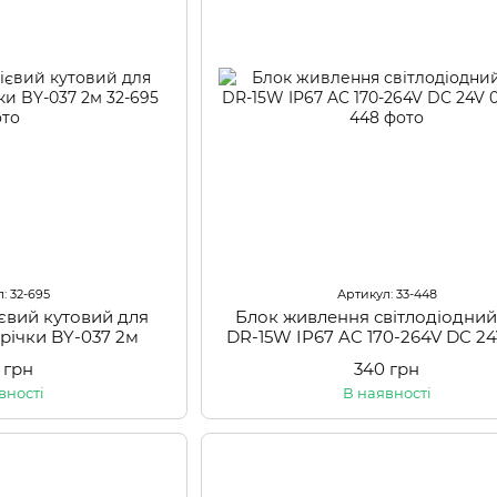
: 32-695
Артикул: 33-448
євий кутовий для
Блок живлення світлодіодний
трічки BY-037 2м
DR-15W IP67 AC 170-264V DC 24
 грн
340 грн
вності
В наявності