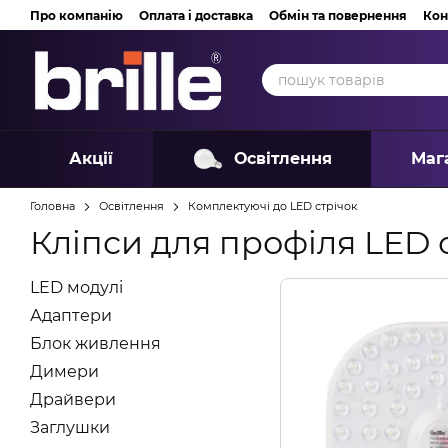
Перейти до основного контенту
Про компанію
Оплата і доставка
Обмін та повернення
Кон
Акції
Освітлення
Маг
Головна
Освітлення
Комплектуючі до LED стрічок
Кліпси для профіля LED 
LED модулі
Адаптери
Блок живлення
Димери
Драйвери
Заглушки