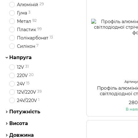
29
Алюміній
3
Гума
92
Метал
99
Пластик
13
Полікарбонат
7
Силікон
Напруга
31
12V
20
220V
Артикул
15
24V
Профіль алюміні
39
12V/220V
світлодіодної с
1
24V/220V
280
В ная
Потужність
Висота
Довжина