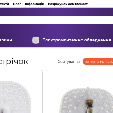
такти
Блог
Інформація
Розрахунок освітленості
азини
Електромонтажне обладнання
стрічок
Сортування:
за популярніст