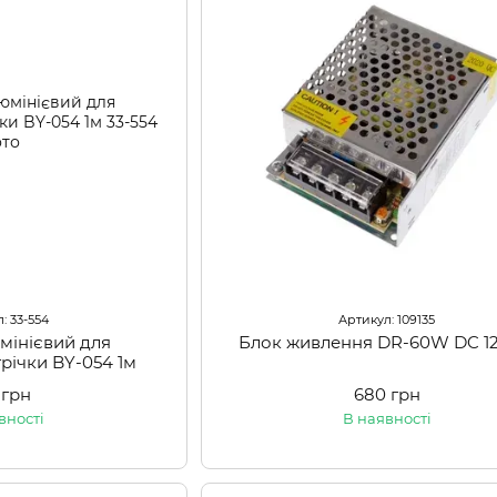
: 33-554
Артикул: 109135
мінієвий для
Блок живлення DR-60W DC 12
трічки BY-054 1м
 грн
680 грн
вності
В наявності