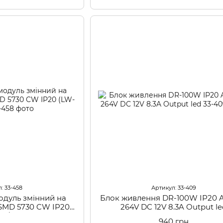
: 33-458
Артикул: 33-409
одуль змінний на
Блок живлення DR-100W IP20 A
 SMD 5730 CW IP20
264V DC 12V 8.3A Output l
03/36)
940 грн