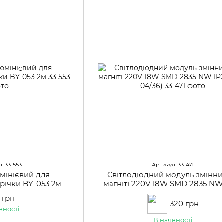
: 33-553
Артикул: 33-471
мінієвий для
Світлодіодний модуль змінни
трічки BY-053 2м
магніті 220V 18W SMD 2835 NW
(LW-04/36)
 грн
320 грн
вності
В наявності