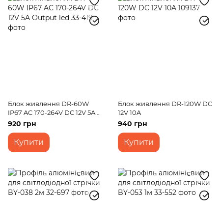
Блок живлення DR-60W
Блок живлення DR-120W DC
IP67 AC 170-264V DC 12V 5A
12V 10A
Output led
920 грн
940 грн
Купити
Купити