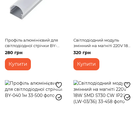
Профіль алюмінієвий для
Світлодіодний модуль
світлодіодної стрічки BY-
змінний на магніті 220V 18W
053 2м
SMD 2835 NW IP20 (LW-
280 грн
320 грн
04/36)
Купити
Купити