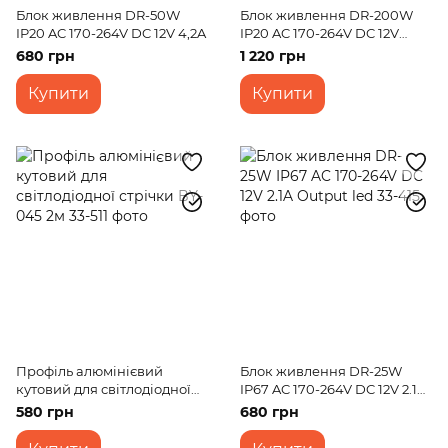
Блок живлення DR-50W
Блок живлення DR-200W
IP20 AC 170-264V DC 12V 4,2A
IP20 AC 170-264V DC 12V
16.7A Output led
680 грн
1 220 грн
Купити
Купити
Профіль алюмінієвий
Блок живлення DR-25W
кутовий для світлодіодної
IP67 AC 170-264V DC 12V 2.1A
стрічки BY-045 2м
Output led
580 грн
680 грн