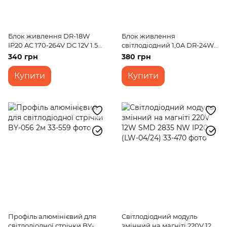
Блок живлення DR-18W
Блок живлення
IP20 AC 170-264V DC 12V 1.5A
світлодіодний 1,0A DR-24W
Output led
IP67 AC 170-264V DC 24V 1,0A
340 грн
380 грн
Купити
Купити
Профіль алюмінієвий для
Світлодіодний модуль
світлодіодної стрічки BY-
змінний на магніті 220V 12W