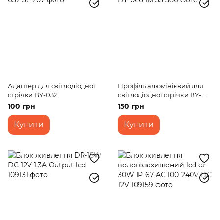
Адаптер для світлодіодної
Профіль алюмінієвий для
стрічки BY-032
світлодіодної стрічки BY-
066 1м
100 грн
150 грн
Купити
Купити