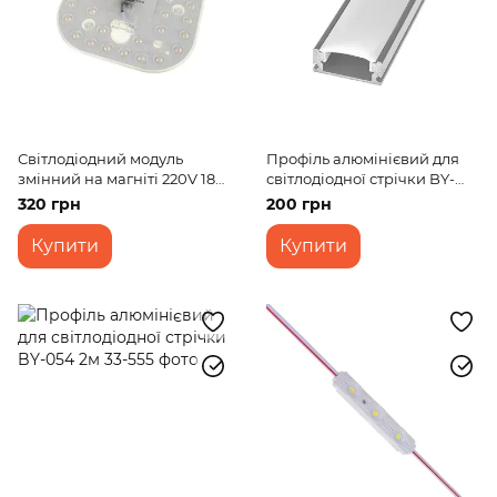
Світлодіодний модуль
Профіль алюмінієвий для
змінний на магніті 220V 18W
світлодіодної стрічки BY-
SMD 5730 NW IP20 (LW-
042 1м
320 грн
200 грн
03/36)
Купити
Купити