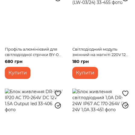
Профіль алюмінієвий для
Світлодіодний модуль
світлодіодної стрічки BY-051
змінний на магніті 220V 12W
2м
SMD 5730 CW IP20 (LW-
680 грн
180 грн
03/24)
Купити
Купити