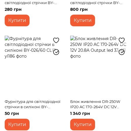
світлодіодної стрічки BY-
світлодіодної стрічки BY-
046 1м
067 2м
280 грн
800 грн
Купити
Купити
Фурнітура для світлодіодної
Блок живлення DR-250W
стрічки в силіконі BY-
IP20 AC 170-264V DC 12V
026/60 CLIP
20.8A Output led
50 грн
1 340 грн
Купити
Купити