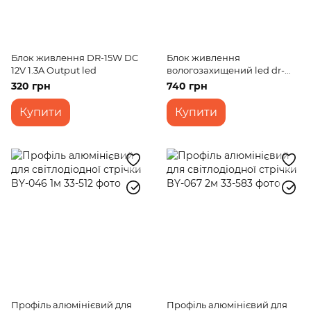
Блок живлення DR-15W DC
Блок живлення
12V 1.3A Output led
вологозахищений led dr-
30W IP-67 AC 100-240V DC
320 грн
740 грн
12V
Купити
Купити
Профіль алюмінієвий для
Профіль алюмінієвий для