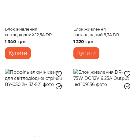
Блок живлення
Блок живлення
світлодіодний 12,5A DR-
світлодіодний 8,3A DR-
300W IP20 AC 170-264V DC
200W IP20 AC 170-264V DC
1 340 грн
1 220 грн
24V 12,5A
24V 8,3A
Купити
Купити