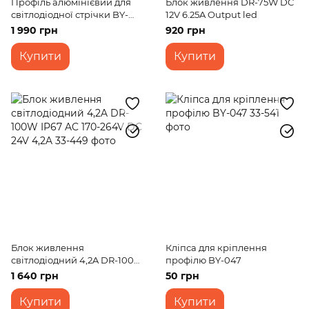
Профіль алюмінієвий для
Блок живлення DR-75W DC
світлодіодної стрічки BY-
12V 6.25A Output led
050 2м
1 990 грн
920 грн
Купити
Купити
Блок живлення
Кліпса для кріплення
світлодіодний 4,2A DR-100W
профілю BY-047
IP67 AC 170-264V DC 24V
1 640 грн
50 грн
4,2A
Купити
Купити