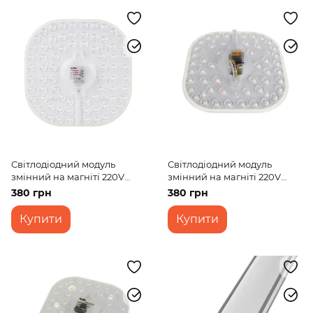
Світлодіодний модуль
Світлодіодний модуль
змінний на магніті 220V
змінний на магніті 220V
36W SMD 2835 CW IP20 (LW-
24W SMD 2835 CCT
380 грн
380 грн
03/60)
WW+NW+CW IP20 (LW-
03/24)
Купити
Купити