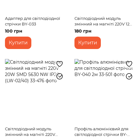
Адаптер для світлодіодної
Світлодіодний модуль
стрічки BY-033
змінний на магніті 220V 12W
SMD 5730 WW IP20 (LW-
100 грн
180 грн
03/24)
Купити
Купити
Світлодіодний модуль
Профіль алюмінієвий для
змінний на магніті 220V
світлодіодної стрічки BY-