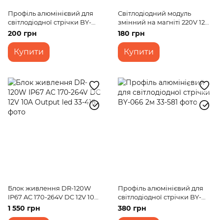
Профіль алюмінієвий для
Світлодіодний модуль
світлодіодної стрічки BY-
змінний на магніті 220V 12W
038 1м
SMD 5730 NW IP20 (LW-
200 грн
180 грн
03/24)
Купити
Купити
Блок живлення DR-120W
Профіль алюмінієвий для
IP67 AC 170-264V DC 12V 10A
світлодіодної стрічки BY-
Output led
066 2м
1 550 грн
380 грн