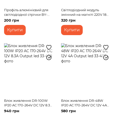
Профіль алюмінієвий для
Світлодіодний модуль
світлодіодної стрічки BY-
змінний на магніті 220V 18W
040 1м
SMD 5730 CW IP20 (LW-
200 грн
320 грн
03/36)
Купити
Купити
Блок живлення DR-100W
Блок живлення DR-48W
IP20 AC 170-264V DC 12V 8.3A
IP20 AC 170-264V DC 12V 4A
Output led
Output led
940 грн
580 грн