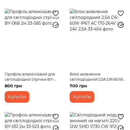
Профіль алюмінієвий для
Блок живлення
світлодіодної стрічки BY-
світлодіодний 2,5A DR-60W
068 2м
IP67 AC 170-264V DC 24V 2,5A
800 грн
700 грн
Купити
Купити