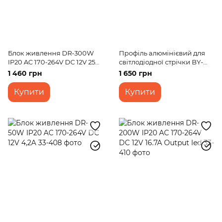
Блок живлення DR-300W
Профіль алюмінієвий для
IP20 AC 170-264V DC 12V 25A
світлодіодної стрічки BY-
Output led
049 2м
1 460 грн
1 650 грн
Купити
Купити