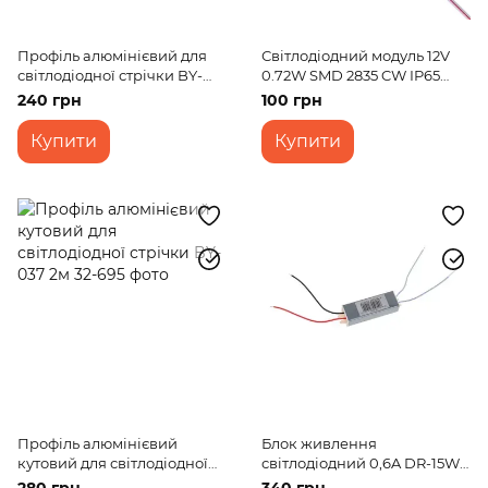
Профіль алюмінієвий для
Світлодіодний модуль 12V
світлодіодної стрічки BY-
0.72W SMD 2835 CW IP65
054 2м
(BY-092/3)
240 грн
100 грн
Купити
Купити
Профіль алюмінієвий
Блок живлення
кутовий для світлодіодної
світлодіодний 0,6A DR-15W
стрічки BY-037 2м
IP67 AC 170-264V DC 24V