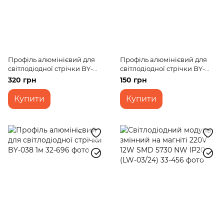
Профіль алюмінієвий для
Профіль алюмінієвий для
світлодіодної стрічки BY-
світлодіодної стрічки BY-
038 2м
053 1м
320 грн
150 грн
Купити
Купити