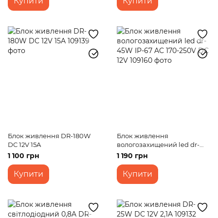
Купити
Купити
Блок живлення DR-180W
Блок живлення
DC 12V 15A
вологозахищений led dr-
45W IP-67 AC 170-250V DC
1 100 грн
1 190 грн
12V
Купити
Купити