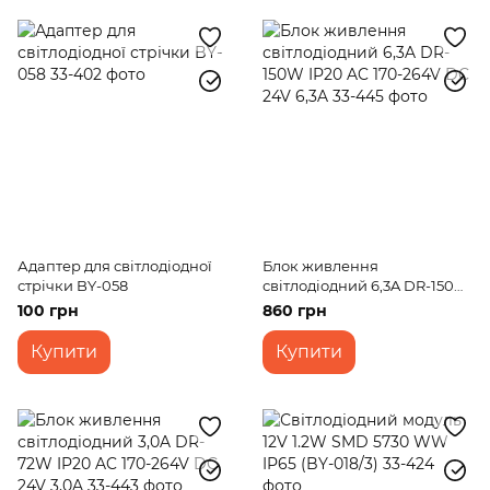
Адаптер для світлодіодної
Блок живлення
стрічки BY-058
світлодіодний 6,3A DR-150W
IP20 AC 170-264V DC 24V 6,3A
100 грн
860 грн
Купити
Купити