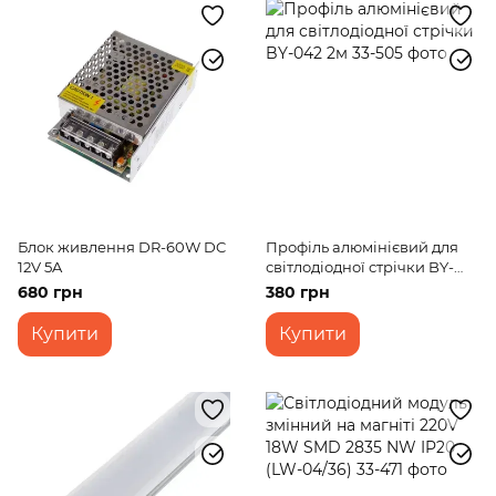
Блок живлення DR-60W DC
Профіль алюмінієвий для
12V 5A
світлодіодної стрічки BY-
042 2м
680 грн
380 грн
Купити
Купити