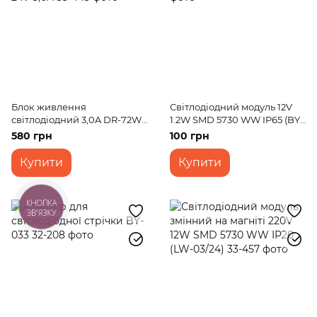
Блок живлення
Світлодіодний модуль 12V
світлодіодний 3,0A DR-72W
1.2W SMD 5730 WW IP65 (BY-
IP20 AC 170-264V DC 24V
018/3)
580 грн
100 грн
3,0A
Купити
Купити
КНОПКА
ЗВ'ЯЗКУ