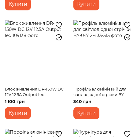
Купити
Купити
Блок живлення DR-150W DC
Профіль алюмінієвий для
12V 12.5A Output led
світлодіодної стрічки BY-
047 2м
1 100 грн
340 грн
Купити
Купити