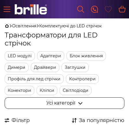
Освітлення
Комплектуючі до LED стрічок
Трансформатори для LED
стрічок
LED модулі
Адаптери
Блок живлення
Димери
Драйвери
Заглушки
Профіль для лед стрічки
Контролери
Конектори
Кліпси
Світлодіоди
Трансформатори
Фурнитура
Усі категорії
Фільтр
За популярністю