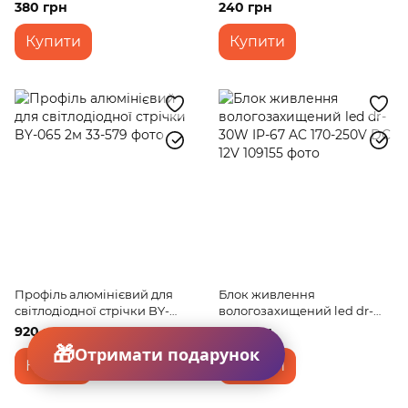
20W SMD 5630 NW IP20 (LW-
040 2м
380 грн
240 грн
02/40)
Купити
Купити
Профіль алюмінієвий для
Блок живлення
світлодіодної стрічки BY-
вологозахищений led dr-
065 2м
30W IP-67 AC 170-250V DC
920 грн
770 грн
12V
Отримати подарунок
Купити
Купити