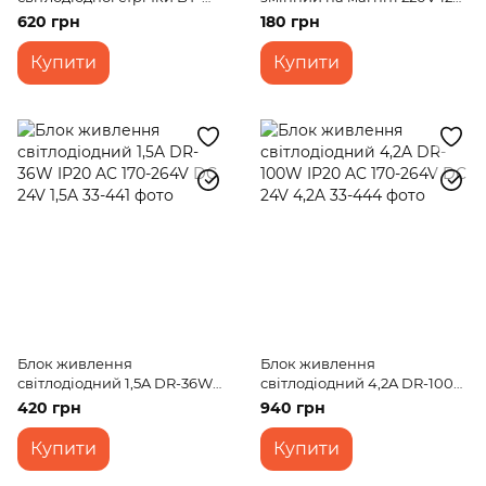
056 2м
SMD 2835 NW IP20 (LW-
620 грн
180 грн
04/24)
Купити
Купити
Блок живлення
Блок живлення
світлодіодний 1,5A DR-36W
світлодіодний 4,2A DR-100W
IP20 AC 170-264V DC 24V 1,5A
IP20 AC 170-264V DC 24V
420 грн
940 грн
4,2A
Купити
Купити