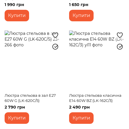
(LK-635C/3)
(LK-634C/3)
1 990 грн
1 650 грн
Купити
Купити
Люстра стельова в зал E27
Люстра стельова класична
60W G (LK-620C/5)
E14 60W BZ (LK-162C/3)
2 790 грн
2 490 грн
Купити
Купити