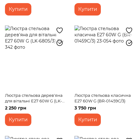
Купити
Купити
Люстра стельова дерев'яна
Люстра стельова класична
для вітальні E27 60W G (LK-
E27 60W G (BR-01459C/3)
680S/3)
2 250 грн
3 750 грн
Купити
Купити