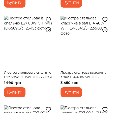
Купити
Купити
Люстра стельова в спальню
Люстра стельова класична
E27 60W CH+WH (LK-569C/3)
в зал E14 40W WH (LK-
554C/5)
1 990 грн
3 450 грн
Купити
Купити