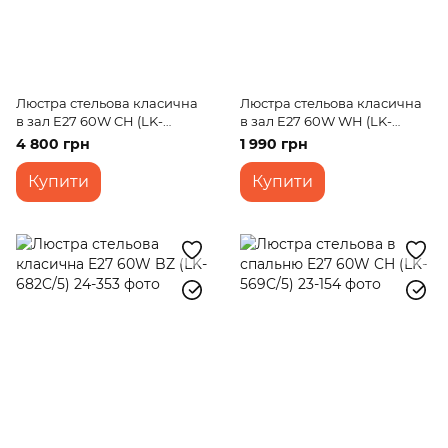
Люстра стельова класична
Люстра стельова класична
в зал E27 60W CH (LK-
в зал E27 60W WH (LK-
558C/6)
572C/3)
4 800 грн
1 990 грн
Купити
Купити