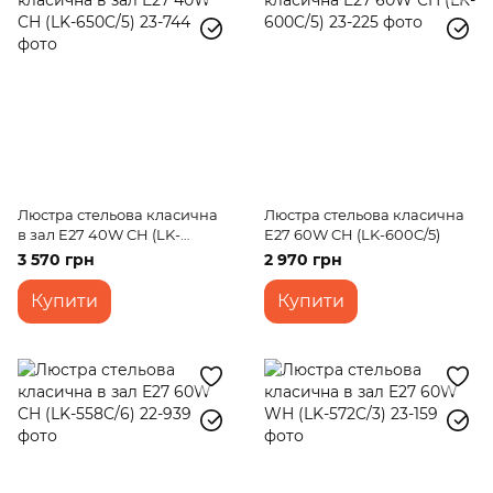
Люстра стельова класична
Люстра стельова класична
в зал E27 40W CH (LK-
E27 60W CH (LK-600C/5)
650C/5)
3 570 грн
2 970 грн
Купити
Купити