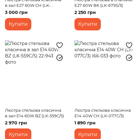
в зал E27 60W CH (LK-
E27 60W BK (LK-679S/3)
594C/5)
3 000 грн
2 250 грн
Купити
Купити
Люстра стельова класична
Люстра стельова класична
в зал E14 60W BZ (LK-559C/5)
E14 40W CH (LK-077C/3)
2 970 грн
1 890 грн
Купити
Купити