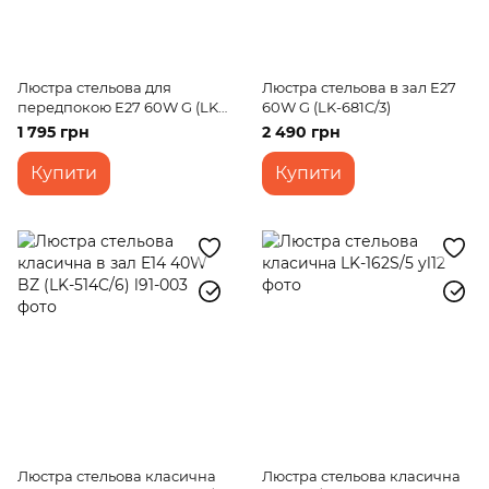
Люстра стельова для
Люстра стельова в зал E27
передпокою E27 60W G (LK-
60W G (LK-681C/3)
618C/2)
1 795 грн
2 490 грн
Купити
Купити
Люстра стельова класична
Люстра стельова класична