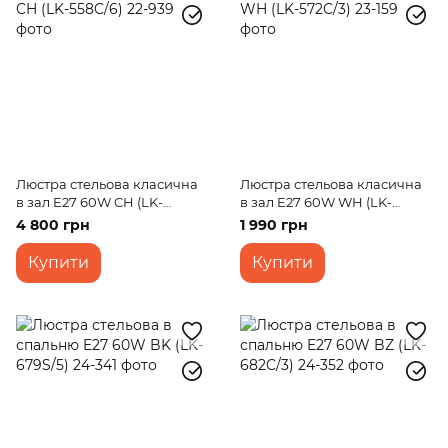
Люстра стельова класична
Люстра стельова класична
в зал E27 60W CH (LK-
в зал E27 60W WH (LK-
558C/6)
572C/3)
4 800 грн
1 990 грн
Купити
Купити