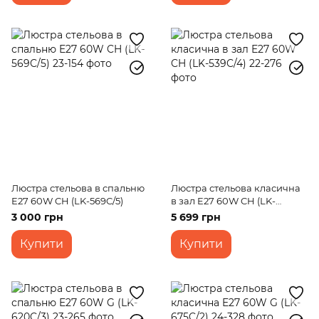
Люстра стельова в спальню
Люстра стельова класична
E27 60W CH (LK-569C/5)
в зал E27 60W CH (LK-
539C/4)
3 000 грн
5 699 грн
Купити
Купити