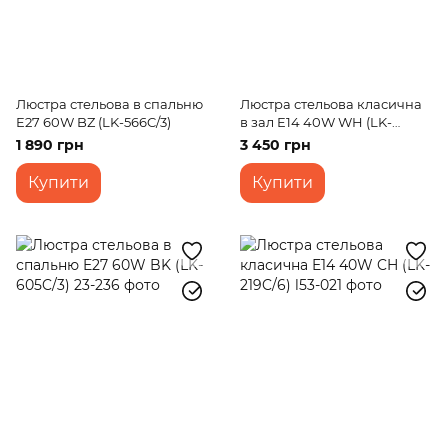
Люстра стельова в спальню
Люстра стельова класична
E27 60W BZ (LK-566C/3)
в зал E14 40W WH (LK-
554C/5)
1 890 грн
3 450 грн
Купити
Купити