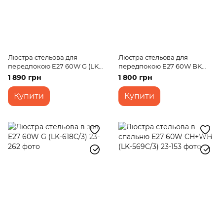
Люстра стельова для
Люстра стельова для
передпокою E27 60W G (LK-
передпокою E27 60W BK
681C/2)
(LK-657C/2)
1 890 грн
1 800 грн
Купити
Купити