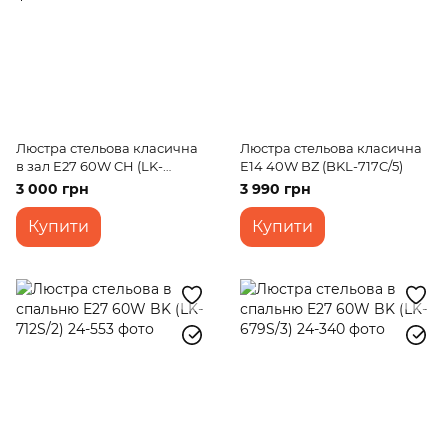
Люстра стельова класична
Люстра стельова класична
в зал E27 60W CH (LK-
E14 40W BZ (BKL-717C/5)
594C/5)
3 000 грн
3 990 грн
Купити
Купити