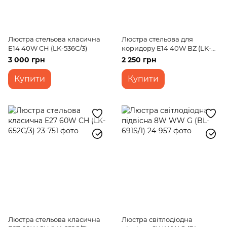
Люстра стельова класична
Люстра стельова для
E14 40W CH (LK-536C/3)
коридору E14 40W BZ (LK-
514C/2)
3 000 грн
2 250 грн
Купити
Купити
Люстра стельова класична
Люстра світлодіодна