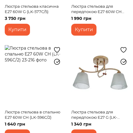
Люстра стельова класична
Люстра стельова для
E27 60W G (LK-577C/5)
передпокою E27 60W CH
(LK-652C/2)
3 750 грн
1 990 грн
Купити
Купити
Люстра стельова в спальню
Люстра стельова для
E27 60W CH (LK-596C/2)
передпокою E27 G (LK-
640C/2)
1 640 грн
1 340 грн