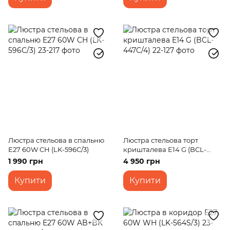
Люстра стельова в спальню
Люстра стельова торт
E27 60W CH (LK-596C/3)
кришталева E14 G (BCL-
447C/4)
1 990 грн
4 950 грн
Купити
Купити