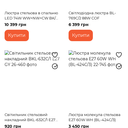
Люстра стельова в спальню
Світлодіодна люстра BL-
LED 74W WW+NW+CW BK/G
769C/2 88W COF
(WBL-57C/3)
10 399 грн
6 399 грн
Купити
Купити
Світильник стельовий
Люстра молекула стельова
накладний BKL-632C/1 E27
E27 60W WH (BL-424C/3)
GY
920 грн
3 450 грн