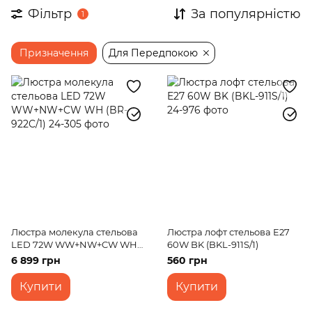
Фільтр
За популярністю
1
Призначення
Для Передпокою
Люстра молекула стельова
Люстра лофт стельова Е27
LED 72W WW+NW+CW WH
60W BK (BKL-911S/1)
(BR-922C/1)
6 899 грн
560 грн
Купити
Купити