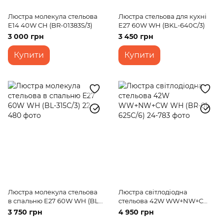
Люстра молекула стельова
Люстра стельова для кухні
E14 40W CH (BR-01383S/3)
E27 60W WH (BKL-640C/3)
3 000 грн
3 450 грн
Купити
Купити
Люстра молекула стельова
Люстра світлодіодна
в спальню E27 60W WH (BL-
стельова 42W WW+NW+CW
315C/3)
WH (BR-01 625C/6)
3 750 грн
4 950 грн