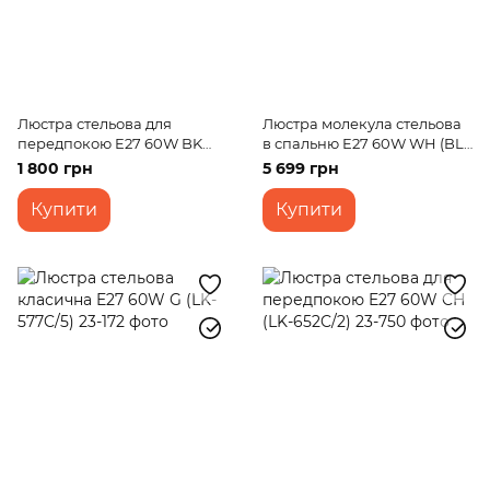
Люстра стельова для
Люстра молекула стельова
передпокою E27 60W BK
в спальню E27 60W WH (BL-
(LK-657C/2)
315C/5)
1 800 грн
5 699 грн
Купити
Купити