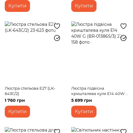
Купити
Купити
Люстра стельова E27 (LK-
Люстра підвісна
643C/2)
кришталева куля E14 40W G
(BR-01386S/3)
1 760 грн
5 699 грн
Купити
Купити