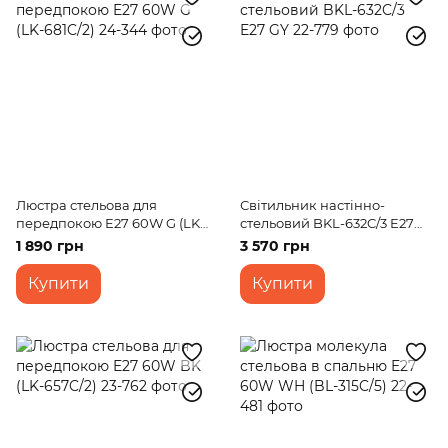
Люстра стельова для
Світильник настінно-
передпокою E27 60W G (LK-
стельовий BKL-632C/3 E27
681C/2)
GY
1 890 грн
3 570 грн
Купити
Купити