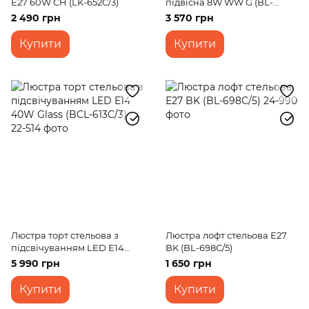
E27 60W CH (LK-652C/3)
підвісна 8W WW G (BL-
691S/1)
2 490 грн
3 570 грн
Купити
Купити
Люстра торт стельова з
Люстра лофт стельова Е27
підсвічуванням LED E14
BK (BL-698С/5)
40W Glass (BCL-613C/3)
5 990 грн
1 650 грн
Купити
Купити