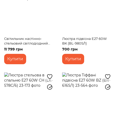
Світильник настінно-
Люстра підвісна E27 60W
стельовий світлодіодний
BK (BL-980S/1)
накладний BL-937С/145W
11 799 грн
700 грн
COF
Купити
Купити