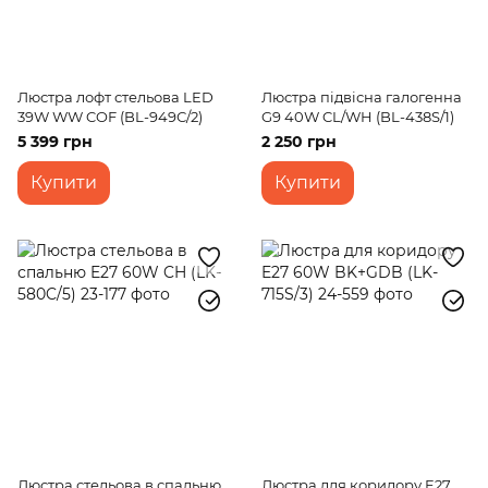
Люстра лофт стельова LED
Люстра підвісна галогенна
39W WW COF (BL-949С/2)
G9 40W CL/WH (BL-438S/1)
5 399 грн
2 250 грн
Купити
Купити
Люстра стельова в спальню
Люстра для коридору E27