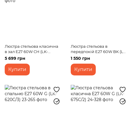
Люстра стельова класична
Люстра стельова в
в зал E27 60W CH (LK-
передпокій E27 60W BK (LK-
539C/4)
713S/2)
5 699 грн
1 550 грн
Купити
Купити