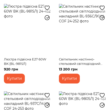
Люстра підвісна E27 60W
Світильник настінно-
BK (BL-981S/1)
стельовий світлодіодний
накладний BL-936С/90W
920 грн
13 200 грн
COF
Купити
Купити