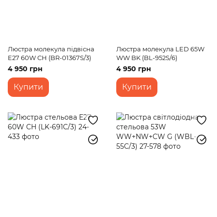
Люстра молекула підвісна
Люстра молекула LED 65W
E27 60W CH (BR-01367S/3)
WW BK (BL-952S/6)
4 950 грн
4 950 грн
Купити
Купити