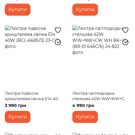
Купити
Купити
Люстра підвісна
Люстра світлодіодна
кришталева свічка E14 40W
стельова 42W WW+NW+CW
(BCL-668S/3)
WH BK+BL (BR-01 646C/6)
3 990 грн
4 990 грн
Купити
Купити