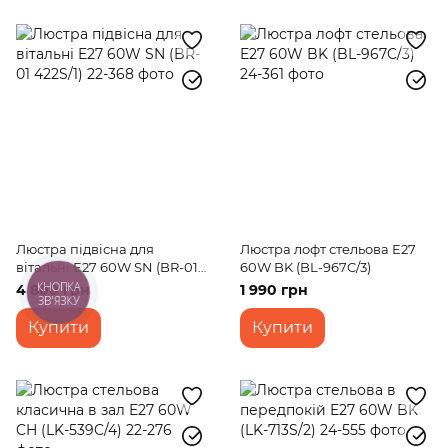
Люстра підвісна для
Люстра лофт стельова E27
вітальні E27 60W SN (BR-01
60W BK (BL-967C/3)
422S/1)
4 800 грн
1 990 грн
КНОПКА
ЗВ'ЯЗКУ
Купити
Купити