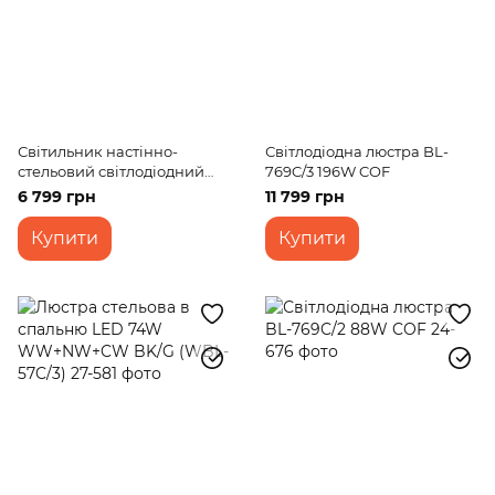
Світильник настінно-
Світлодіодна люстра BL-
стельовий світлодіодний
769C/3 196W COF
накладний BL-936С/56W
6 799 грн
11 799 грн
COF
Купити
Купити