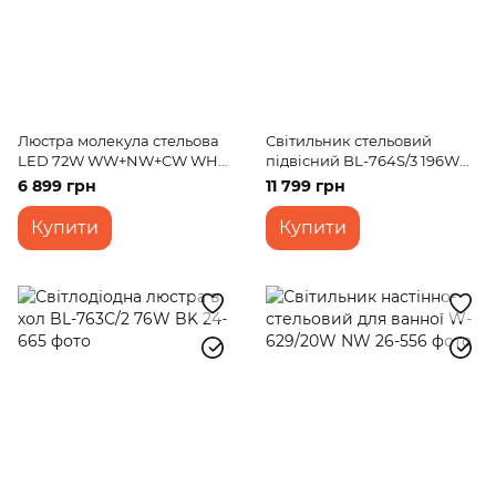
Люстра молекула стельова
Світильник стельовий
LED 72W WW+NW+CW WH
підвісний BL-764S/3 196W
(BR-922C/1)
COF
6 899 грн
11 799 грн
Купити
Купити