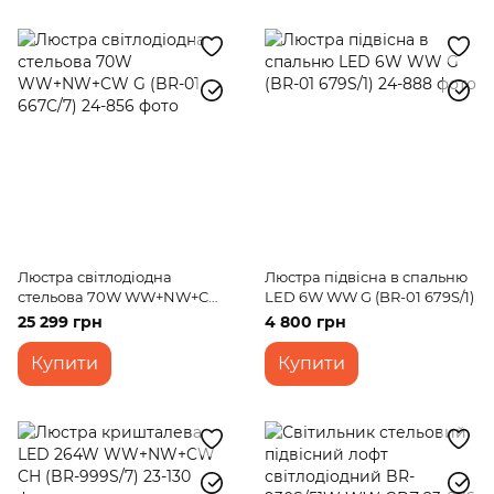
Люстра світлодіодна
Люстра підвісна в спальню
стельова 70W WW+NW+CW
LED 6W WW G (BR-01 679S/1)
G (BR-01 667C/7)
25 299 грн
4 800 грн
Купити
Купити