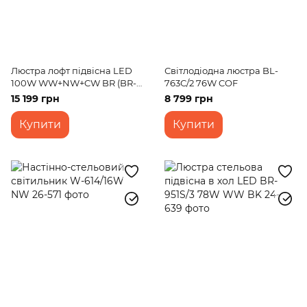
Люстра лофт підвісна LED
Світлодіодна люстра BL-
100W WW+NW+CW BR (BR-
763С/2 76W COF
926S/3)
15 199 грн
8 799 грн
Купити
Купити