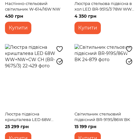
Настінно-стельовий
Люстра стельова підвісна в
світильник W-614/16W NW
хол LED BR-951S/3 78W WW
BK
450 грн
4 350 грн
Купити
Купити
Люстра підвісна
Світильник стельовий
кришталева LED 68W
підвісний BR-919S/86W BK
WW+NW+CW CH (BR-967S/3)
25 299 грн
15 199 грн
Купити
Купити