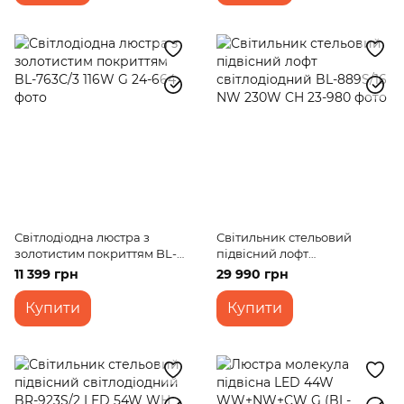
Світлодіодна люстра з
Світильник стельовий
золотистим покриттям BL-
підвісний лофт
763C/3 116W G
світлодіодний BL-889S/16
11 399 грн
29 990 грн
NW 230W CH
Купити
Купити