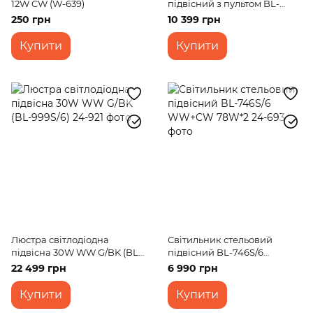
12W CW (W-639)
підвісний з пультом BL-
483S/2x36W LED RM GR
250 грн
10 399 грн
Купити
Купити
Люстра світлодіодна
Світильник стельовий
підвісна 30W WW G/BK (BL-
підвісний BL-746S/6
999S/6)
WW+CW 78W*2
22 499 грн
6 990 грн
Купити
Купити