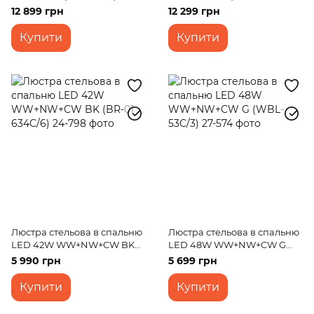
світлодіодний BR-930S/38W
12 899 грн
12 299 грн
WW GBZ
Купити
Купити
Люстра стельова в спальню
Люстра стельова в спальню
LED 42W WW+NW+CW BK
LED 48W WW+NW+CW G
(BR-01 634C/6)
(WBL-53C/3)
5 990 грн
5 699 грн
Купити
Купити