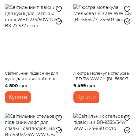
Світильник підвісний для
Люстра молекула стельова
кухні для натяжної стелі
LED 3W WW CH (BL-566C/7)
WBL-23S/50W NW BK
4 800 грн
9 499 грн
Купити
Купити