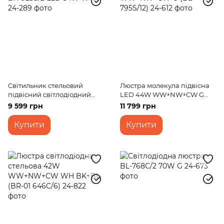
Світильник стельовий
Люстра молекула підвісна
підвісний світлодіодний
LED 44W WW+NW+CW G
BR-923S/2 LED 54W WH
(BL-795S/12)
9 599 грн
11 799 грн
Купити
Купити