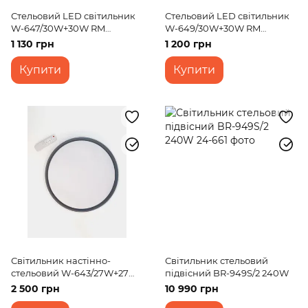
Стельовий LED світильник
Стельовий LED світильник
W-647/30W+30W RM
W-649/30W+30W RM
WW+NW+CW
WW+NW+CW
1 130 грн
1 200 грн
Купити
Купити
Світильник настінно-
Світильник стельовий
стельовий W-643/27W+27W
підвісний BR-949S/2 240W
CCT+RGB TUYA
2 500 грн
10 990 грн