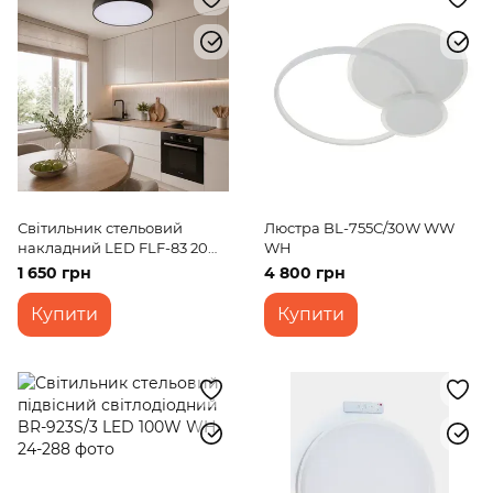
Світильник стельовий
Люстра BL-755С/30W WW
накладний LED FLF-83 20W
WH
WW BK
1 650 грн
4 800 грн
Купити
Купити