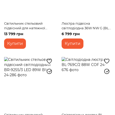
Світильник стельовий
Люстра підвісна
підвісний для натяжної
світлодіодна 36W NW G (BL-
стелі BL-483S/96W LED GR
674S/2)
13 799 грн
6 799 грн
Купити
Купити
Світильник стельовий
Світлодіодна люстра BL-