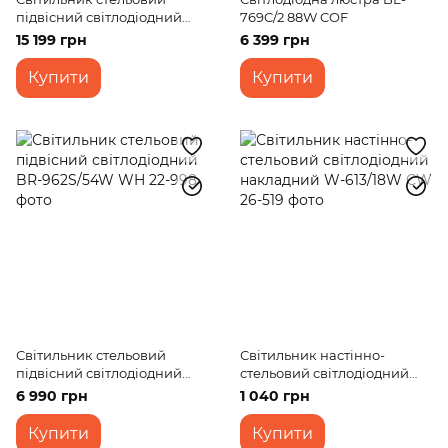
підвісний світлодіодний
769C/2 88W COF
BR-925S/3 LED 89W BK
15 199 грн
6 399 грн
Купити
Купити
Світильник стельовий
Світильник настінно-
підвісний світлодіодний
стельовий світлодіодний
BR-962S/54W WH
накладний W-613/18W CW
6 990 грн
1 040 грн
Купити
Купити