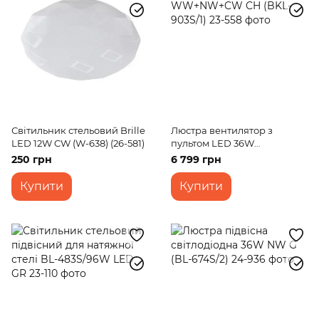
Світильник стельовий Brille
Люстра вентилятор з
LED 12W CW (W-638) (26-581)
пультом LED 36W
WW+NW+CW CH (BKL-
250 грн
6 799 грн
903S/1)
Купити
Купити