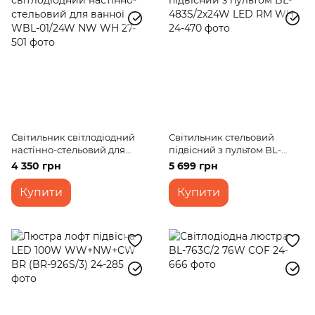
Світильник світлодіодний
Світильник стельовий
настінно-стельовий для
підвісний з пультом BL-
ванної WBL-01/24W NW WH
483S/2x24W LED RM WH
4 350 грн
5 699 грн
Купити
Купити