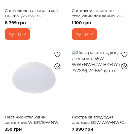
Світлодіодна люстра в хол
Світильник настінно-
BL-763С/2 76W BK
стельовий для ванної W-
629/20W NW
8 799 грн
1 100 грн
Купити
Купити
Настінно-стельовий
Люстра світлодіодна
світильник W-637/10W NW
стельова 135W WW+NW+CW
BK+GY (BL-777S/9)
350 грн
7 990 грн