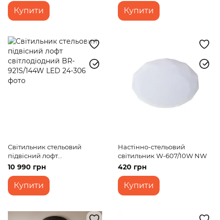
Купити
Купити
Світильник стельовий
Настінно-стельовий
підвісний лофт
світильник W-607/10W NW
світлодіодний BR-921S/144W
10 990 грн
420 грн
LED
Купити
Купити