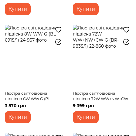
WW SBK
Купити
Купити
Люстра світлодіодна
Люстра світлодіодна
підвісна 8W WW G (BL-
підвісна 72W WW+NW+CW
691S/1)
G (BR-983S/1)
3 570 грн
9 399 грн
Купити
Купити