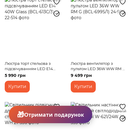
Люстра торт стельова з
Люстра вентилятор з
підсвічуванням LED E14
пультом LED 36W WW RM G
40W Glass (BCL-613C/3)
(BCL-699S/1)
5 990 грн
9 499 грн
Купити
Купити
Отримати подарунок