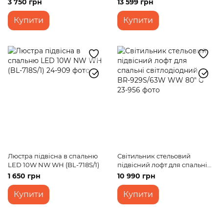
3 750 грн
13 599 грн
Купити
Купити
Люстра підвісна в спальню
Світильник стельовий
LED 10W NW WH (BL-718S/1)
підвісний лофт для спальні
світлодіодний BR-929S/63W
1 650 грн
10 990 грн
WW 80" G
Купити
Купити