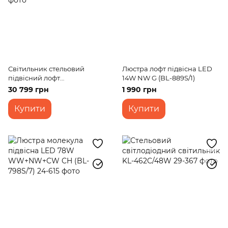
Світильник стельовий
Люстра лофт підвісна LED
підвісний лофт
14W NW G (BL-889S/1)
світлодіодний BR-931S/40W
30 799 грн
1 990 грн
WW G
Купити
Купити