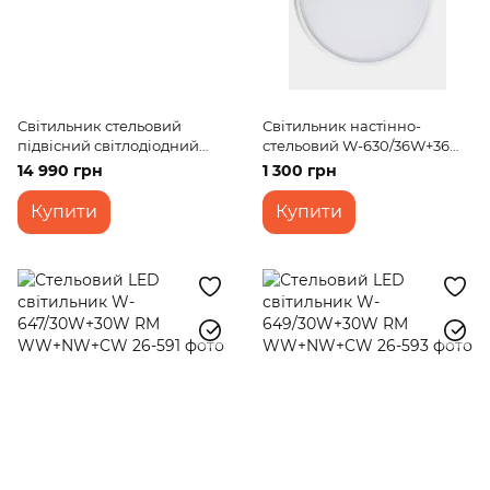
Світильник стельовий
Світильник настінно-
підвісний світлодіодний
стельовий W-630/36W+36W
BR-923S/3 LED 100W WH
WW+NW+CW
14 990 грн
1 300 грн
Купити
Купити