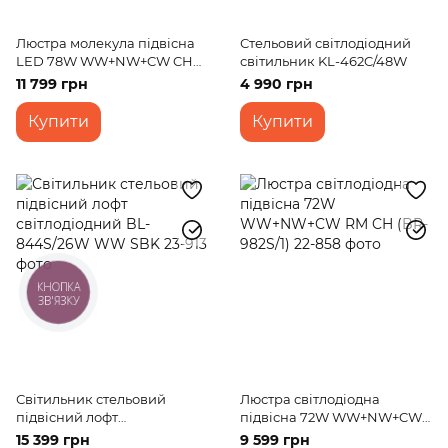
Люстра молекула підвісна
Стельовий світлодіодний
LED 78W WW+NW+CW CH
світильник KL-462C/48W
(BL-798S/7)
11 799 грн
4 990 грн
Купити
Купити
КНОПКА
ЗВ'ЯЗКУ
Світильник стельовий
Люстра світлодіодна
підвісний лофт
підвісна 72W WW+NW+CW
світлодіодний BL-844S/26W
RM CH (BR-982S/1)
15 399 грн
9 599 грн