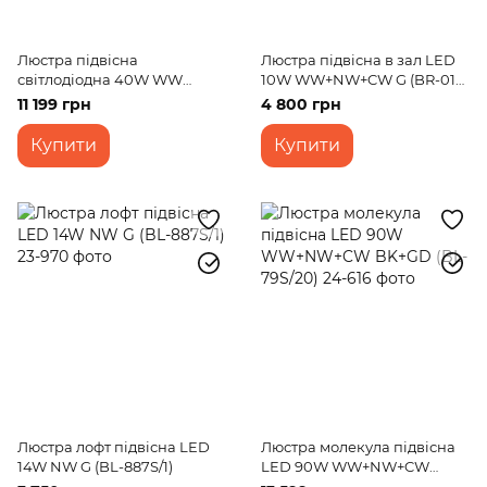
Люстра підвісна
Люстра підвісна в зал LED
світлодіодна 40W WW
10W WW+NW+CW G (BR-01
BK+GD (BR-01 692S/4)
667S/1)
11 199 грн
4 800 грн
Купити
Купити
Люстра лофт підвісна LED
Люстра молекула підвісна
14W NW G (BL-887S/1)
LED 90W WW+NW+CW
BK+GD (BL-79S/20)