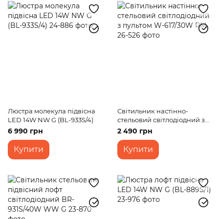
Люстра молекула підвісна
Світильник настінно-
LED 14W NW G (BL-933S/4)
стельовий світлодіодний з
пультом W-617/30W RM
6 990 грн
2 490 грн
Купити
Купити