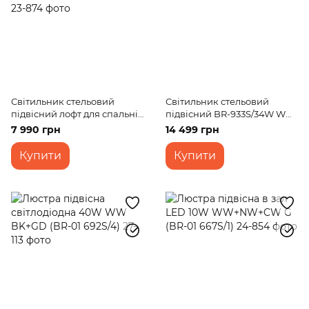
Світильник стельовий
Світильник стельовий
підвісний лофт для спальні
підвісний BR-933S/34W WW
світлодіодний BR-930S/25W
G
7 990 грн
14 499 грн
WW GBZ
Купити
Купити