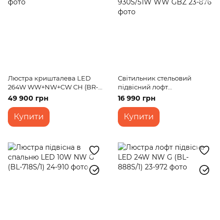
Люстра кришталева LED
Світильник стельовий
264W WW+NW+CW CH (BR-
підвісний лофт
999S/7)
світлодіодний BR-930S/51W
49 900 грн
16 990 грн
WW GBZ
Купити
Купити