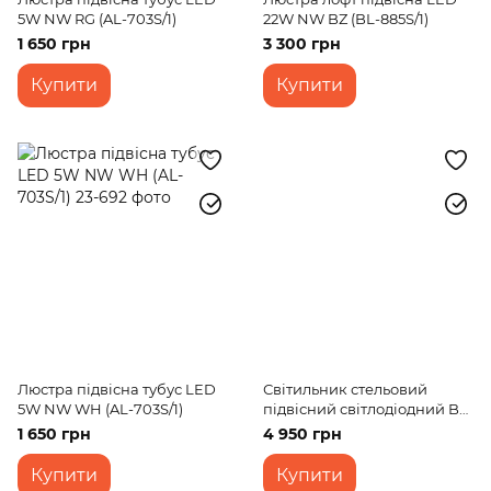
5W NW RG (AL-703S/1)
22W NW BZ (BL-885S/1)
1 650 грн
3 300 грн
Купити
Купити
Люстра підвісна тубус LED
Світильник стельовий
5W NW WH (AL-703S/1)
підвісний світлодіодний BL-
359S/3*3W CH led
1 650 грн
4 950 грн
Купити
Купити