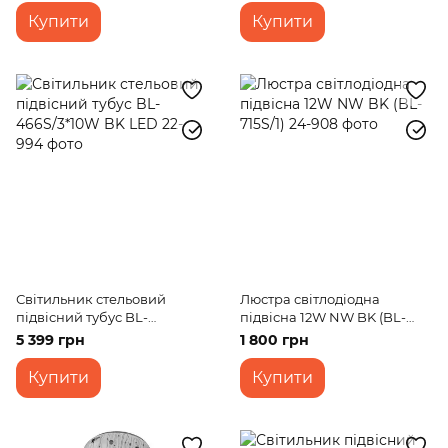
Купити
Купити
Світильник стельовий
Люстра світлодіодна
підвісний тубус BL-
підвісна 12W NW BK (BL-
466S/3*10W BK LED
715S/1)
5 399 грн
1 800 грн
Купити
Купити