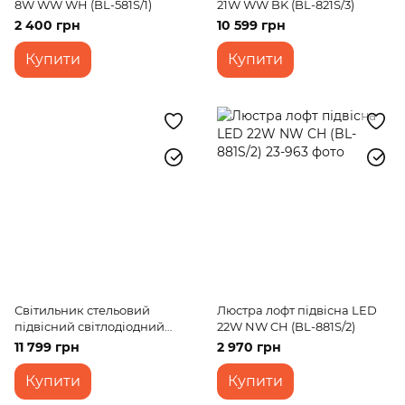
8W WW WH (BL-581S/1)
21W WW BK (BL-821S/3)
2 400 грн
10 599 грн
Купити
Купити
Світильник стельовий
Люстра лофт підвісна LED
підвісний світлодіодний
22W NW CH (BL-881S/2)
BR-980S/35W WH led
11 799 грн
2 970 грн
Купити
Купити