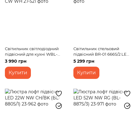
Світильник світлодіодний
Світильник стельовий
підвісний для кухні WBL-
підвісний BR-01 666S/2 LED
16S/48W CW WH
10W NW WH/G
3 990 грн
5 299 грн
Купити
Купити