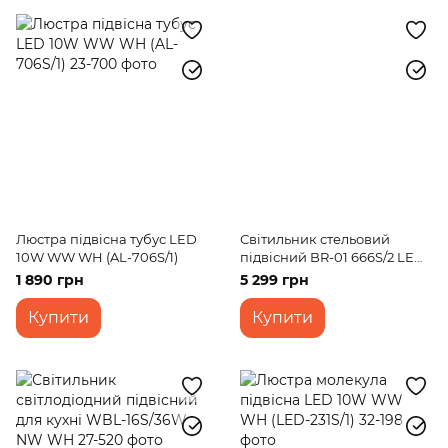
Люстра підвісна тубус LED
Світильник стельовий
10W WW WH (AL-706S/1)
підвісний BR-01 666S/2 LED
10W NW BK/G
1 890 грн
5 299 грн
Купити
Купити