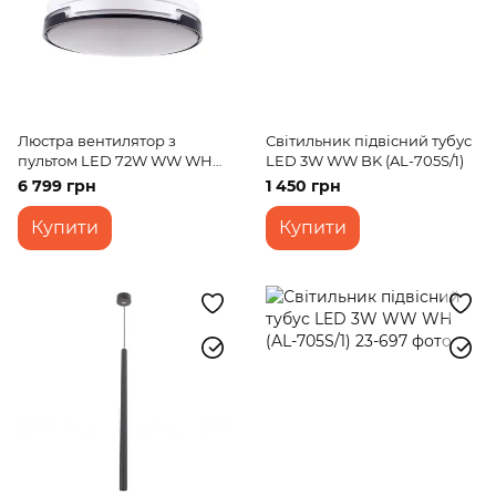
Люстра вентилятор з
Світильник підвісний тубус
пультом LED 72W WW WH
LED 3W WW BK (AL-705S/1)
(BKL-903S/2)
6 799 грн
1 450 грн
Купити
Купити