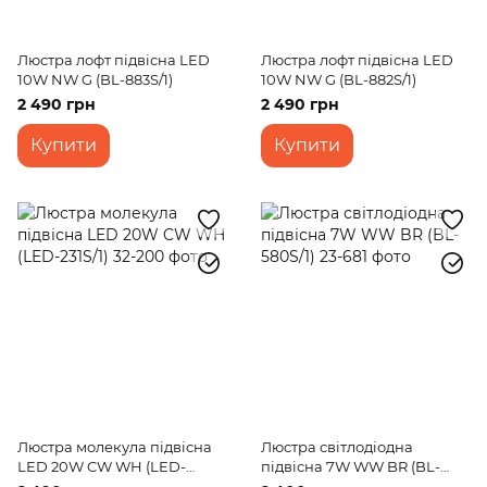
Люстра лофт підвісна LED
Люстра лофт підвісна LED
10W NW G (BL-883S/1)
10W NW G (BL-882S/1)
2 490 грн
2 490 грн
Купити
Купити
Люстра молекула підвісна
Люстра світлодіодна
LED 20W CW WH (LED-
підвісна 7W WW BR (BL-
231S/1)
580S/1)