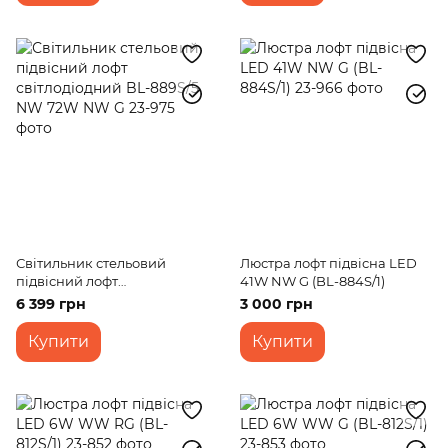
Світильник стельовий
Люстра лофт підвісна LED
підвісний лофт
41W NW G (BL-884S/1)
світлодіодний BL-889S/5
6 399 грн
3 000 грн
NW 72W NW G
Купити
Купити