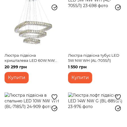
Люстра підвісна
Люстра підвісна тубус LED
кришталева LED 60W NW
5W NW WH (AL-705S/1)
CH (BR-970S/3)
20 299 грн
1 550 грн
Купити
Купити