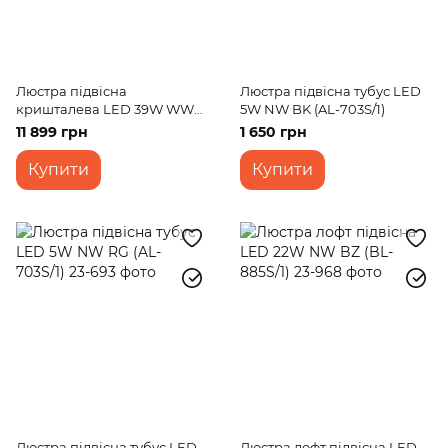
Люстра підвісна
Люстра підвісна тубус LED
кришталева LED 39W WW
5W NW BK (AL-703S/1)
CH (BR-969S/3)
11 899 грн
1 650 грн
Купити
Купити
Люстра підвісна тубус LED
Люстра лофт підвісна LED