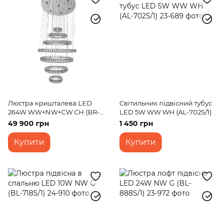
Люстра кришталева LED
Світильник підвісний тубус
264W WW+NW+CW CH (BR-
LED 5W WW WH (AL-702S/1)
999S/7)
49 900 грн
1 450 грн
Купити
Купити