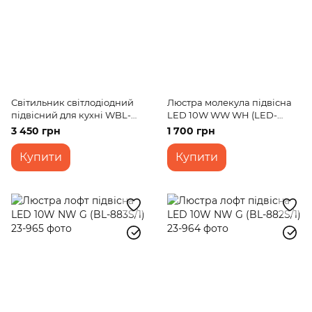
Світильник світлодіодний
Люстра молекула підвісна
підвісний для кухні WBL-
LED 10W WW WH (LED-
16S/36W NW WH
231S/1)
3 450 грн
1 700 грн
Купити
Купити