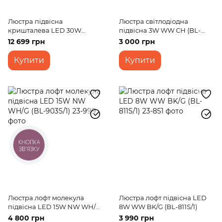
Люстра підвісна
Люстра світлодіодна
кришталева LED 30W
підвісна 3W WW CH (BL-
WW+NW+CW CH (BR-973S/3)
306S/1)
12 699 грн
3 000 грн
Купити
Купити
КНОПКА
ЗВ'ЯЗКУ
Люстра лофт молекула
Люстра лофт підвісна LED
підвісна LED 15W NW WH/G
8W WW BK/G (BL-811S/1)
(BL-903S/1)
4 800 грн
3 990 грн