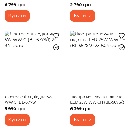
581S/3)
306S/1)
6 799 грн
2 790 грн
Купити
Купити
Люстра світлодіодна 5W
Люстра молекула підвісна
WW G (BL-677S/1)
LED 25W WW CH (BL-567S/3)
5 990 грн
6 399 грн
Купити
Купити