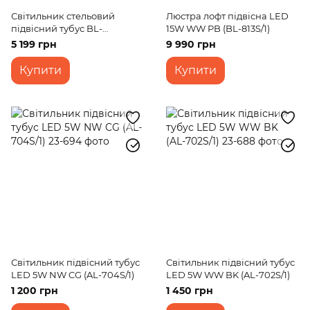
Світильник стельовий
Люстра лофт підвісна LED
підвісний тубус BL-
15W WW PB (BL-813S/1)
464S/3*10W WH LED
5 199 грн
9 990 грн
Купити
Купити
Світильник підвісний тубус
Світильник підвісний тубус
LED 5W NW CG (AL-704S/1)
LED 5W WW BK (AL-702S/1)
1 200 грн
1 450 грн