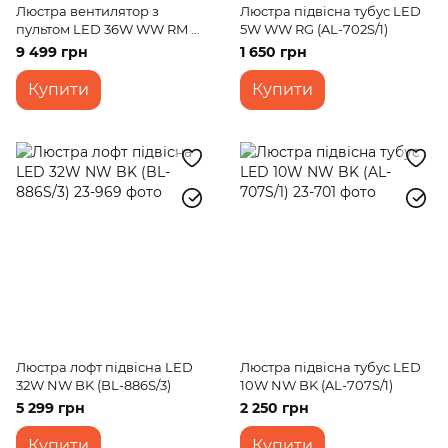
Люстра вентилятор з
Люстра підвісна тубус LED
пультом LED 36W WW RM G
5W WW RG (AL-702S/1)
(BCL-699S/1)
9 499 грн
1 650 грн
Купити
Купити
Люстра лофт підвісна LED
Люстра підвісна тубус LED
32W NW BK (BL-886S/3)
10W NW BK (AL-707S/1)
5 299 грн
2 250 грн
Купити
Купити