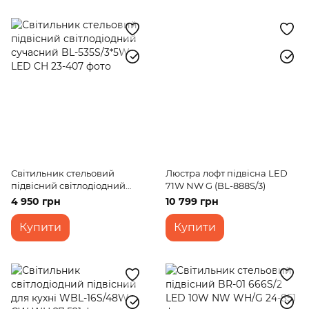
Світильник стельовий
Люстра лофт підвісна LED
підвісний світлодіодний
71W NW G (BL-888S/3)
сучасний BL-535S/3*5W LED
4 950 грн
10 799 грн
CH
Купити
Купити