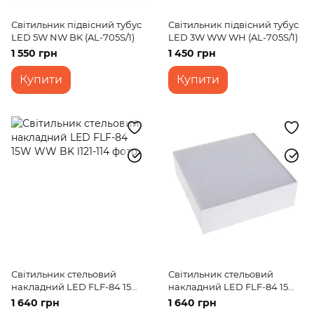
Світильник підвісний тубус
Світильник підвісний тубус
LED 5W NW BK (AL-705S/1)
LED 3W WW WH (AL-705S/1)
1 550 грн
1 450 грн
Купити
Купити
Світильник стельовий
Світильник стельовий
накладний LED FLF-84 15W
накладний LED FLF-84 15W
WW BK
NW WH
1 640 грн
1 640 грн