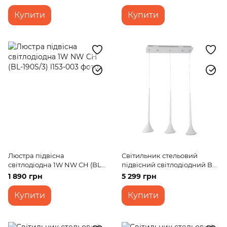
Купити
Купити
Люстра підвісна
Світильник стельовий
світлодіодна 1W NW CH (BL-
підвісний світлодіодний BL-
190S/3)
358S/3*3W WH led
1 890 грн
5 299 грн
Купити
Купити