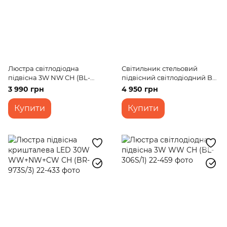
Люстра світлодіодна
Світильник стельовий
підвісна 3W NW CH (BL-
підвісний світлодіодний BL-
194S/1)
359S/3*3W WH led
3 990 грн
4 950 грн
Купити
Купити