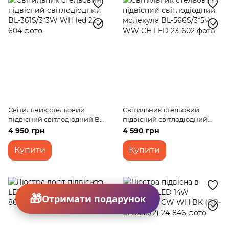
Світильник стельовий
Світильник стельовий
підвісний світлодіодний BL-
підвісний світлодіодний
361S/3*3W WH led
молекула BL-566S/3*5W WW
4 950 грн
4 590 грн
CH LED
Купити
Купити
Отримати подарунок