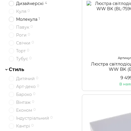
4
Дизайнерскі
0
Куля
1
Молекула
0
Павук
0
Роги
0
Свічки
0
Торт
0
Артикул
Тубус
Люстра світлоді
WW BK (B
Стиль
9 49
0
Дитячий
В ная
0
Арт-деко
0
Бароко
0
Вінтаж
0
Економ
0
Індустріальний
0
Кантрі