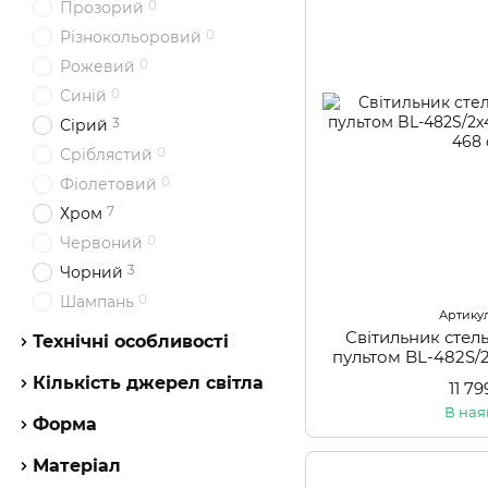
0
Прозорий
0
Різнокольоровий
0
Рожевий
0
Синій
3
Сірий
0
Сріблястий
0
Фіолетовий
7
Хром
0
Червоний
3
Чорний
0
Шампань
Артикул
Світильник стел
Технічні особливості
пультом BL-482S
Кількість джерел світла
11 7
В ная
Форма
Матеріал