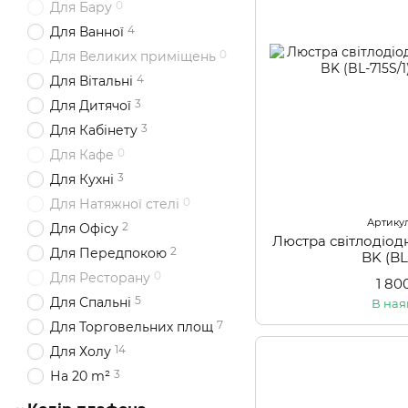
0
Для Бару
4
Для Ванної
0
Для Великих приміщень
4
Для Вітальні
3
Для Дитячої
3
Для Кабінету
0
Для Кафе
3
Для Кухні
0
Для Натяжної стелі
Артикул
2
Для Офісу
Люстра світлодіод
2
Для Передпокою
BK (BL
0
Для Ресторану
1 80
5
Для Спальні
В ная
7
Для Торговельних площ
14
Для Холу
3
На 20 m²