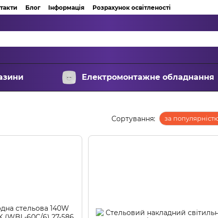
такти
Блог
Інформація
Розрахунок освітленості
азини
Електромонтажне обладнання
Сортування:
за популярніст