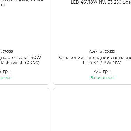
: 27-586
Артикул: 33-250
дна стельова 140W
Стельовий накладний світильн
BK (WBL-60C/6)
LED-461/18W NW
99 грн
220 грн
вності
В наявності