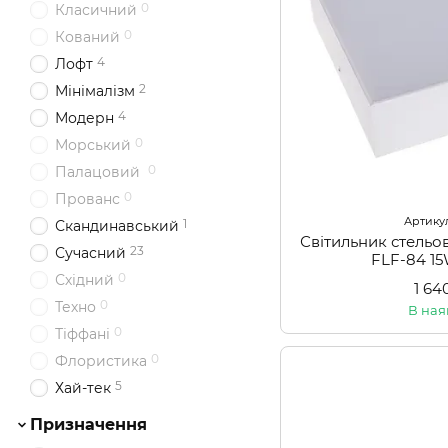
0
Класичний
0
Кований
4
Лофт
2
Мінімалізм
4
Модерн
0
Морський
0
Палацовий
0
Прованс
Артикул:
1
Скандинавський
Світильник стель
23
Сучасний
FLF-84 
0
Східний
1 64
0
Техно
В ная
0
Тіффані
0
Флористика
5
Хай-тек
Призначення