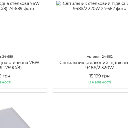
: 24-689
Артикул: 24-662
одна стельова 76W
Світильник стельовий підвісн
L-759C/8)
948S/2 320W
9 грн
15 199 грн
вності
В наявності