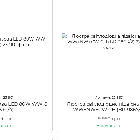
: 23-901
Артикул: 22-863
ьова LED 80W WW G
Люстра світлодіодна підвісн
39C/4)
WW+NW+CW CH (BR-986S/
99 грн
9 990 грн
вності
В наявності