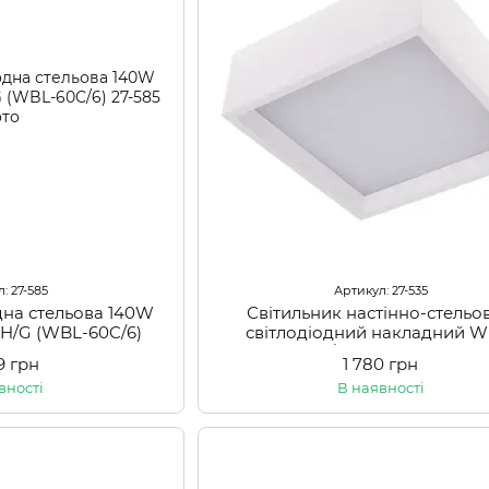
: 27-585
Артикул: 27-535
дна стельова 140W
Світильник настінно-стельо
G (WBL-60C/6)
світлодіодний накладний W
22/20W WW WH
99 грн
1 780 грн
вності
В наявності