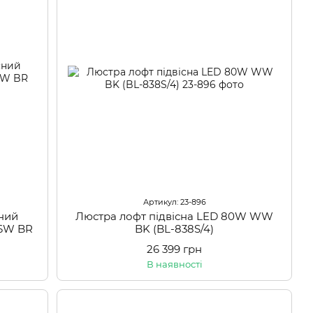
Артикул: 23-896
сний
Люстра лофт підвісна LED 80W WW
56W BR
BK (BL-838S/4)
26 399 грн
В наявності