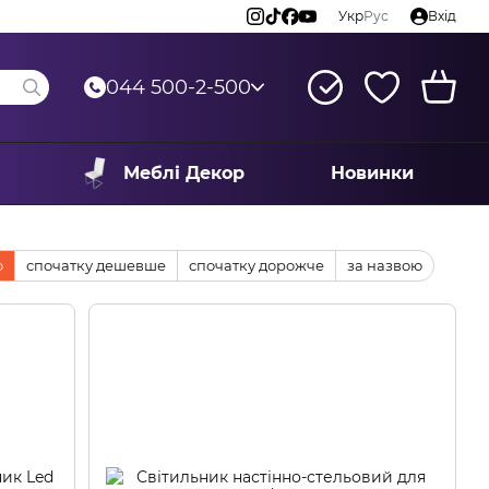
Укр
Рус
Вхід
044 500-2-500
Меблі Декор
Новинки
ю
спочатку дешевше
спочатку дорожче
за назвою