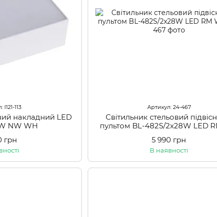
 l121-113
Артикул: 24-467
овий накладний LED
Світильник стельовий підвісн
15W NW WH
пультом BL-482S/2x28W LED 
0 грн
5 990 грн
вності
В наявності