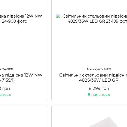
: 24-908
Артикул: 23-109
на підвісна 12W NW
Світильник стельовий підвісни
-715S/1)
482S/36W LED GR
0 грн
8 299 грн
вності
В наявності