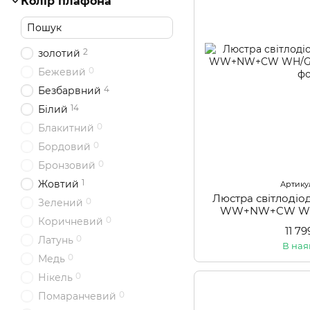
Колір плафона
2
золотий
0
Бежевий
4
Безбарвний
14
Білий
0
Блакитний
0
Бордовий
0
Бронзовий
1
Жовтий
Артикул
Люстра світлодіо
0
Зелений
WW+NW+CW WH/
0
Коричневий
11 7
0
Латунь
В ная
0
Медь
0
Нікель
0
Помаранчевий