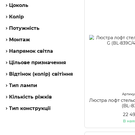
Цоколь
Колір
Потужність
Монтаж
Напрямок світла
Цільове призначення
Відтінок (колір) світіння
Тип лампи
Артикул
Кількість ріжків
Люстра лофт стел
(BL-8
Тип конструкції
22 4
В ная