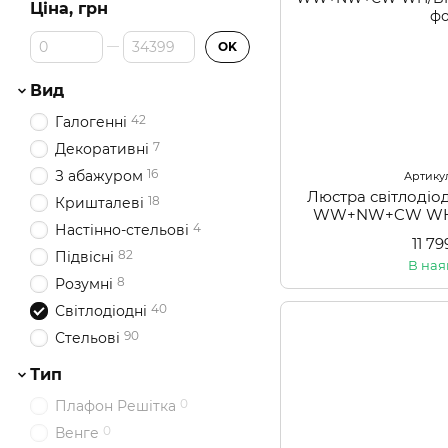
Ціна, грн
Від Ціна, грн
До Ціна, грн
OK
Вид
42
Галогенні
7
Декоративні
16
З абажуром
Артикул
Люстра світлодіо
18
Кришталеві
WW+NW+CW WH/
4
Настінно-стельові
11 7
82
Підвісні
В ная
8
Розумні
40
Світлодіодні
90
Стельові
Тип
0
Плафон Решітка
0
Венге