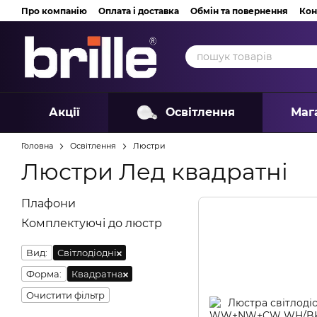
Перейти до основного контенту
Про компанію
Оплата і доставка
Обмін та повернення
Кон
Акції
Освітлення
Маг
Головна
Освітлення
Люстри
Люстри Лед квадратні
Плафони
Комплектуючі до люстр
Вид:
Світлодіодні
Форма:
Квадратна
Очистити фільтр