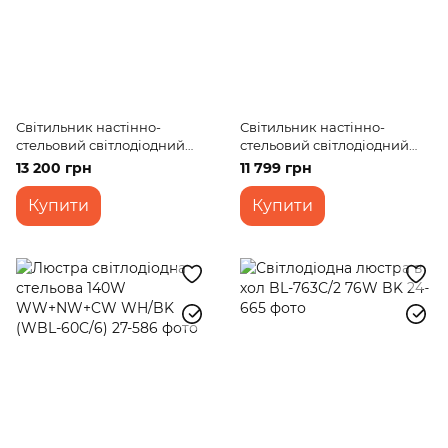
Світильник настінно-
Світильник настінно-
стельовий світлодіодний
стельовий світлодіодний
накладний BL-936С/90W
накладний BL-937С/145W
13 200 грн
11 799 грн
COF
COF
Купити
Купити