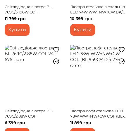
Світлодіодна люстра BL-
Люстра стельова в спальню
769C/3 196W COF
LED 74W WW+NW+CW BK/G
(WBL-57C/3)
11 799 грн
10 399 грн
Купити
Купити
Світлодіодна люстра BL-
Люстра лофт стельова LED
769C/2 88W COF
78W WW+NW+CW COF (BL-
949С/4)
6 399 грн
11 899 грн