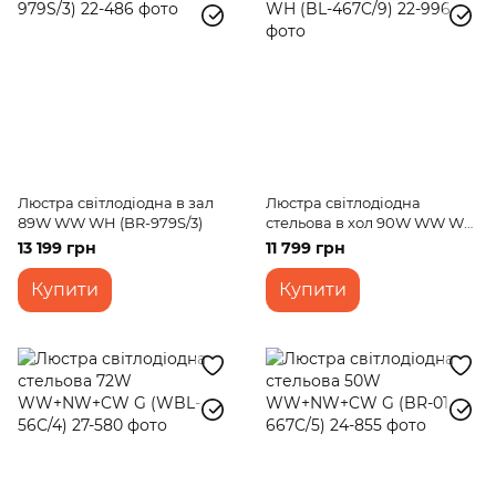
Люстра світлодіодна в зал
Люстра світлодіодна
89W WW WH (BR-979S/3)
стельова в хол 90W WW WH
(BL-467C/9)
13 199 грн
11 799 грн
Купити
Купити