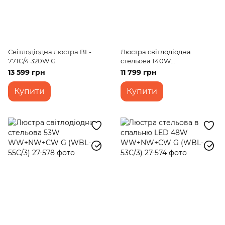
Світлодіодна люстра BL-
Люстра світлодіодна
771C/4 320W G
стельова 140W
WW+NW+CW WH/G (WBL-
13 599 грн
11 799 грн
60C/6)
Купити
Купити