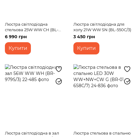
Люстра світлодіодна
Люстра світлодіодна для
стельова 25W WW CH (BL-
холу 21W WW SN (BL-550C/3)
563C/2)
6 990 грн
3 450 грн
Купити
Купити
Люстра світлодіодна в зал
Люстра стельова в спальню