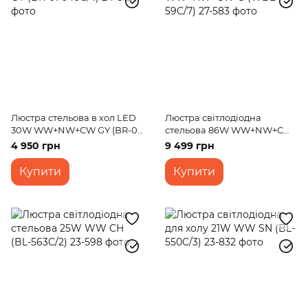
Люстра стельова в хол LED
Люстра світлодіодна
30W WW+NW+CW GY (BR-01
стельова 86W WW+NW+CW
640C/4)
G (WBL-59C/7)
4 950 грн
9 499 грн
Купити
Купити