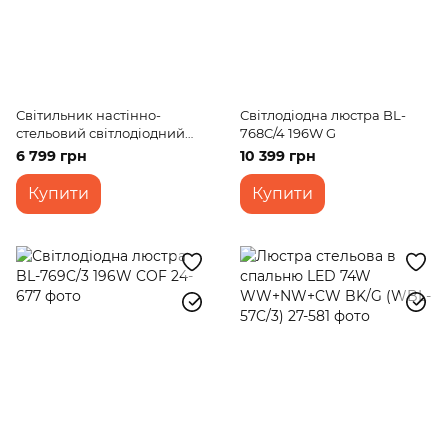
Світильник настінно-
Світлодіодна люстра BL-
стельовий світлодіодний
768C/4 196W G
накладний BL-936С/56W
6 799 грн
10 399 грн
COF
Купити
Купити