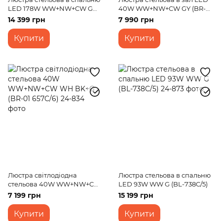
LED 178W WW+NW+CW G
40W WW+NW+CW GY (BR-01
(WBL-53C/7)
640C/6)
14 399 грн
7 990 грн
Купити
Купити
Люстра світлодіодна
Люстра стельова в спальню
стельова 40W WW+NW+CW
LED 93W WW G (BL-738C/5)
WH BK+G (BR-01 657C/6)
7 199 грн
15 199 грн
Купити
Купити