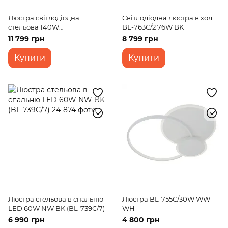
Люстра світлодіодна
Світлодіодна люстра в хол
стельова 140W
BL-763С/2 76W BK
WW+NW+CW WH/BK (WBL-
11 799 грн
8 799 грн
60C/6)
Купити
Купити
Люстра стельова в спальню
Люстра BL-755С/30W WW
LED 60W NW BK (BL-739C/7)
WH
6 990 грн
4 800 грн