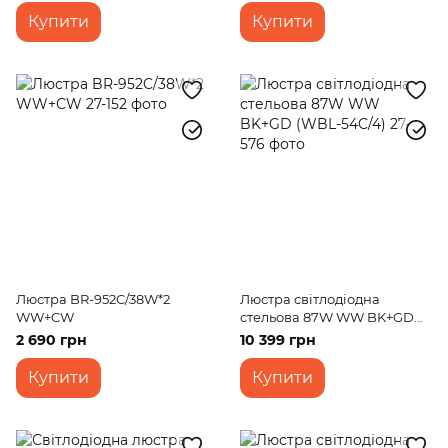
Купити
Купити
Люстра BR-952C/38W*2
Люстра світлодіодна
WW+CW
стельова 87W WW BK+GD
(WBL-54C/4)
2 690 грн
10 399 грн
Купити
Купити