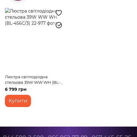
Люстра світлодіодна
стельова 39W WW WH (BL-
456C/3)
6 799 грн
Купити