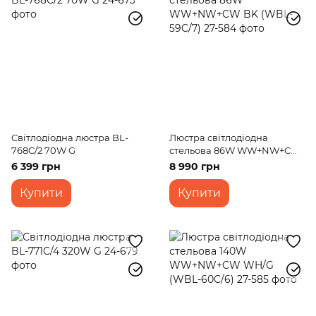
Світлодіодна люстра BL-
Люстра світлодіодна
768C/2 70W G
стельова 86W WW+NW+CW
BK (WBL-59C/7)
6 399 грн
8 990 грн
Купити
Купити