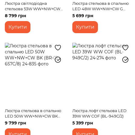
Люстра світлодіодна
Люстра стельова в спальню
стельова 53W WW+NW+CW
LED 48W WW+NW+CW G
G (WBL-55C/3)
(WBL-53C/3)
8 799 грн
5 699 грн
Купити
Купити
Люстра стельова в спальню
Люстра лофт стельова LED
LED 50W WW+NW+CW BK
39W WW COF (BL-949С/2)
(BR-01 657C/8)
9 799 грн
5 399 грн
Купити
Купити