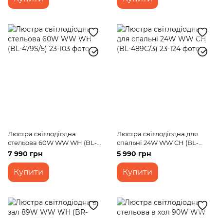
Люстра світлодіодна
Люстра світлодіодна для
стельова 60W WW WH (BL-
спальні 24W WW CH (BL-
479S/5)
489С/3)
7 990 грн
5 990 грн
Купити
Купити