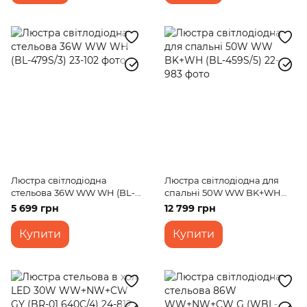
Люстра світлодіодна
Люстра світлодіодна для
стельова 36W WW WH (BL-
спальні 50W WW BK+WH
479S/3)
(BL-459S/5)
5 699 грн
12 799 грн
Купити
Купити