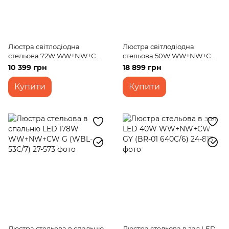
Люстра світлодіодна
Люстра світлодіодна
стельова 72W WW+NW+CW
стельова 50W WW+NW+CW
G (WBL-56C/4)
G (BR-01 667C/5)
10 399 грн
18 899 грн
Купити
Купити
Люстра стельова в спальню
Люстра стельова в зал LED