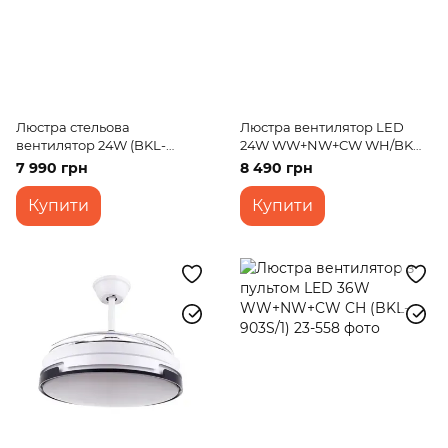
Люстра стельова
Люстра вентилятор LED
вентилятор 24W (BKL-
24W WW+NW+CW WH/BK
908S/1)
(BKL-905S/1)
7 990 грн
8 490 грн
Купити
Купити