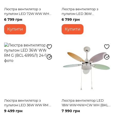
Люстра вентилятор з
Люстра вентилятор з
пультом LED 72W WW WH
пультом LED 36W
(BKL-903S/2)
WW+NW+CW CH (BKL-
6 799 грн
6 799 грн
903S/1)
Купити
Купити
Люстра вентилятор з
Люстра вентилятор LED
пультом LED 36W WW RM G
18W WW+NW+CW WH (BKL-
(BCL-699S/1)
906S/1)
9 499 грн
7 990 грн