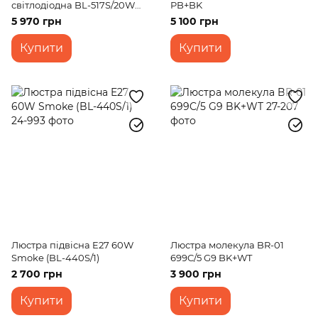
світлодіодна BL-517S/20W
PB+BK
BK
5 970 грн
5 100 грн
Купити
Купити
Люстра підвісна E27 60W
Люстра молекула BR-01
Smoke (BL-440S/1)
699C/5 G9 BK+WT
2 700 грн
3 900 грн
Купити
Купити