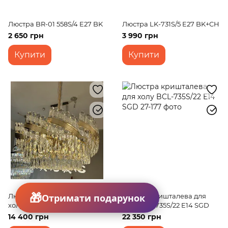
Люстра BR-01 558S/4 E27 BK
Люстра LK-731S/5 E27 BK+CH
2 650 грн
3 990 грн
Купити
Купити
Отримати подарунок
Люстра кришталева для
Люстра кришталева для
холу BCL-735S/18 E14 SGD
холу BCL-735S/22 E14 SGD
14 400 грн
22 350 грн