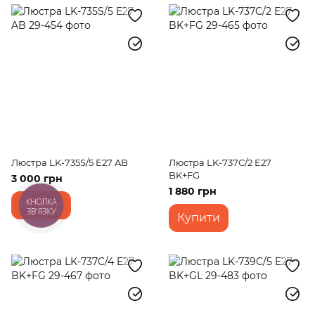
Люстра LK-735S/5 E27 AB
Люстра LK-737C/2 E27
BK+FG
3 000 грн
1 880 грн
Купити
КНОПКА
ЗВ'ЯЗКУ
Купити