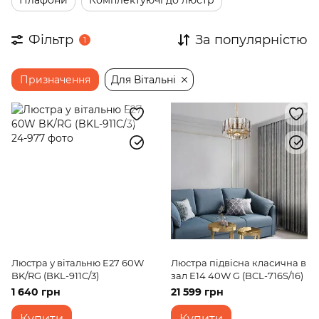
Плафони
Комплектуючі до люстр
Доставка по Україні, офіційна гарантія,
сертифіковані товари.
Фільтр
За популярністю
1
Призначення
Для Вітальні
Люстра у вітальню E27 60W
Люстра підвісна класична в
BK/RG (BKL-911C/3)
зал E14 40W G (BCL-716S/16)
1 640 грн
21 599 грн
Купити
Купити