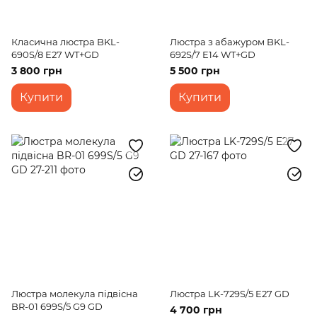
Класична люстра BKL-
Люстра з абажуром BKL-
690S/8 E27 WT+GD
692S/7 E14 WT+GD
3 800 грн
5 500 грн
Купити
Купити
Люстра молекула підвісна
Люстра LK-729S/5 E27 GD
BR-01 699S/5 G9 GD
4 700 грн