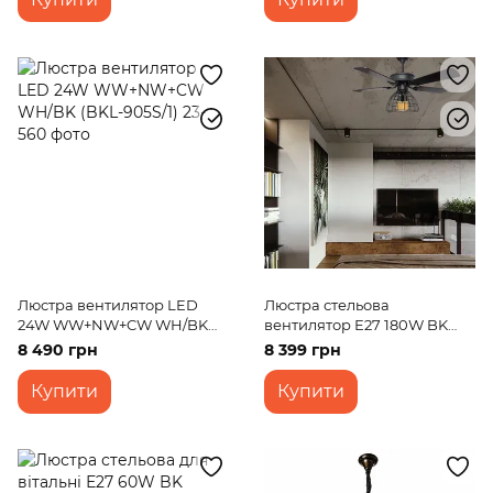
Люстра вентилятор LED
Люстра стельова
24W WW+NW+CW WH/BK
вентилятор Е27 180W BK
(BKL-905S/1)
(BKL-912SC/3)
8 490 грн
8 399 грн
Купити
Купити