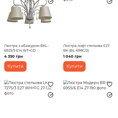
Люстра з абажуром BKL-
Люстра лофт стельова Е27
692S/5 E14 WT+GD
BK (BL-698С/2)
4 350 грн
1 040 грн
Купити
Купити