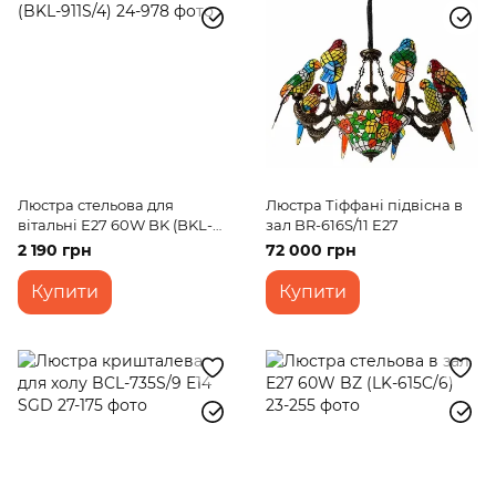
Люстра стельова для
Люстра Тіффані підвісна в
вітальні Е27 60W BK (BKL-
зал BR-616S/11 E27
911S/4)
2 190 грн
72 000 грн
Купити
Купити