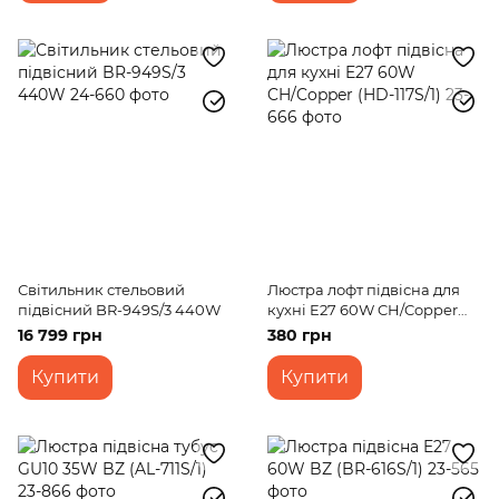
Світильник стельовий
Люстра лофт підвісна для
підвісний BR-949S/3 440W
кухні E27 60W CH/Copper
(HD-117S/1)
16 799 грн
380 грн
Купити
Купити