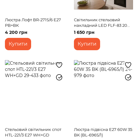
Люстра Лофт BR-271S/6 E27
Світильник стельовий
PB+BK
накладний LED FLF-83 20W
WW BK
4 200 грн
1 650 грн
Купити
Купити
Стельовий світильник спот
Люстра підвісна Е27 60W 35
HTL-221/3 E27 WH+GD
BK (BL-696S/1)