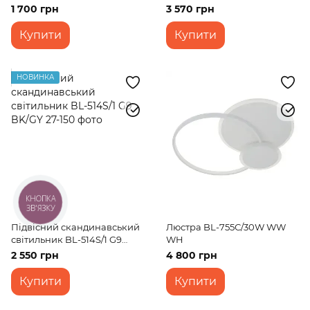
1 700 грн
3 570 грн
Купити
Купити
НОВИНКА
КНОПКА
ЗВ'ЯЗКУ
Підвісний скандинавський
Люстра BL-755С/30W WW
світильник BL-514S/1 G9
WH
BK/GY
2 550 грн
4 800 грн
Купити
Купити