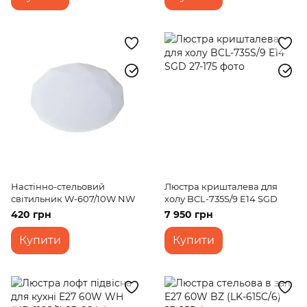
Настінно-стельовий
Люстра кришталева для
світильник W-607/10W NW
холу BCL-735S/9 E14 SGD
420 грн
7 950 грн
Купити
Купити