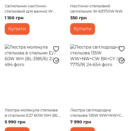
Світильник настінно-
Настінно-стельовий
стельовий для ванної W-
світильник W-637/10W NW
629/20W NW
1 100 грн
350 грн
Купити
Купити
Люстра молекула стельова
Люстра світлодіодна
в спальню E27 60W WH (BL-
стельова 135W WW+NW+CW
318S/6)
BK+GY (BL-777S/9)
5 990 грн
7 990 грн