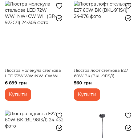
Люстра молекула стельова
Люстра лофт стельова Е27
LED 72W WW+NW+CW WH
60W BK (BKL-911S/1)
(BR-922C/1)
6 899 грн
560 грн
Купити
Купити