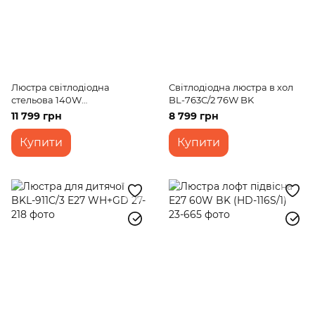
Люстра світлодіодна
Світлодіодна люстра в хол
стельова 140W
BL-763С/2 76W BK
WW+NW+CW WH/BK (WBL-
11 799 грн
8 799 грн
60C/6)
Купити
Купити