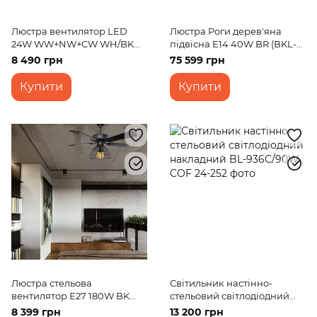
Люстра вентилятор LED
Люстра Роги дерев'яна
24W WW+NW+CW WH/BK
підвісна E14 40W BR (BKL-
(BKL-905S/1)
100S/24)
8 490 грн
75 599 грн
Купити
Купити
Люстра стельова
Світильник настінно-
вентилятор Е27 180W BK
стельовий світлодіодний
(BKL-912SC/3)
накладний BL-936С/90W
8 399 грн
13 200 грн