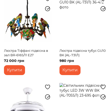
Люстра Тіффані підвісна в
Люстра підвісна тубус GU10
зал BR-616S/11 E27
BK (AL-731/1)
72 000 грн
980 грн
Купити
Купити