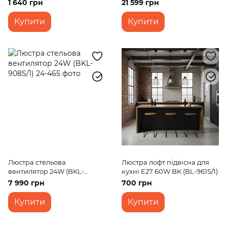
1 640 грн
21 599 грн
Купити
Купити
Люстра стельова
Люстра лофт підвісна для
вентилятор 24W (BKL-
кухні E27 60W BK (BL-961S/1)
908S/1)
7 990 грн
700 грн
Купити
Купити