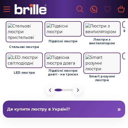
Ви
Люстри з
Підвісні люстри
вентилятором
Стельові люстри
Підвісні люстри
LED люстри
довгі - на тросах
Smart розумні
люстри
»
Де купити люстру в Україні?
Люстри
- це основний джерело загального освітлення
в будь-якій кімнаті. В Brille зібрано
понад 5 766