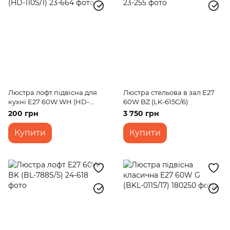
Люстра лофт підвісна для
Люстра стельова в зал E27
кухні E27 60W WH (HD-
60W BZ (LK-615C/6)
110S/1)
200 грн
3 750 грн
Купити
Купити