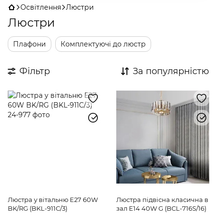
Освітлення
Люстри
моделей
від перевірених виробників: LED стельові,
Люстри
підвісні, кришталеві класичні, сучасний мінімалізм,
Smart і лофт. Ціни - від 5 грн (плафони, деталі) до кількох
тисяч. Знайдіть
люстри в спальню
,
на кухню
,
у зал
або
в
Плафони
Комплектуючі до люстр
дитячу
. Замовлення онлайн або в одному з
25
магазинів по Україні
. Доставка від 1 дня.
Фільтр
За популярністю
Люстра у вітальню E27 60W
Люстра підвісна класична в
BK/RG (BKL-911C/3)
зал E14 40W G (BCL-716S/16)