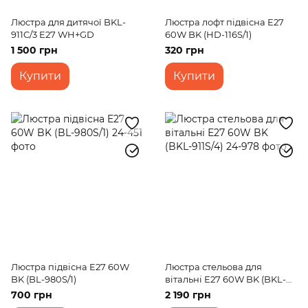
Люстра для дитячої BKL-
Люстра лофт підвісна E27
911C/3 E27 WH+GD
60W BK (HD-116S/1)
1 500 грн
320 грн
Купити
Купити
Люстра підвісна E27 60W
Люстра стельова для
BK (BL-980S/1)
вітальні Е27 60W BK (BKL-
911S/4)
700 грн
2 190 грн