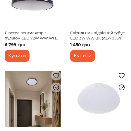
Люстра вентилятор з
Світильник підвісний тубус
пультом LED 72W WW WH
LED 3W WW BK (AL-705S/1)
(BKL-903S/2)
6 799 грн
1 450 грн
Купити
Купити