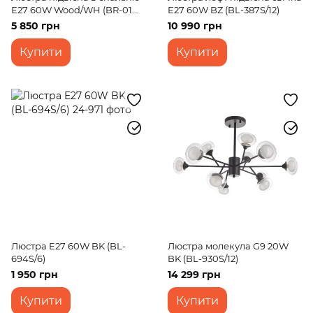
Е27 60W Wood/WH (BR-01
E27 60W BZ (BL-387S/12)
601S/3)
5 850 грн
10 990 грн
Купити
Купити
Люстра E27 60W BK (BL-
Люстра молекула G9 20W
694S/6)
BK (BL-930S/12)
1 950 грн
14 299 грн
Купити
Купити