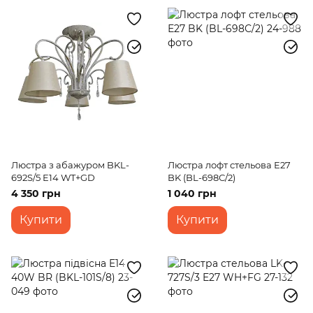
Люстра з абажуром BKL-
Люстра лофт стельова Е27
692S/5 E14 WT+GD
BK (BL-698С/2)
4 350 грн
1 040 грн
Купити
Купити