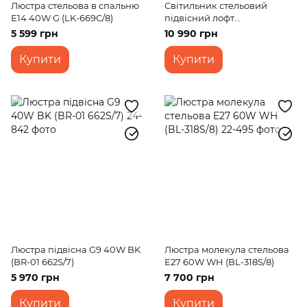
Люстра стельова в спальню
Світильник стельовий
E14 40W G (LK-669C/8)
підвісний лофт
світлодіодний BR-921S/144W
5 599 грн
10 990 грн
LED
Купити
Купити
Люстра підвісна G9 40W BK
Люстра молекула стельова
(BR-01 662S/7)
E27 60W WH (BL-318S/8)
5 970 грн
7 700 грн
Купити
Купити