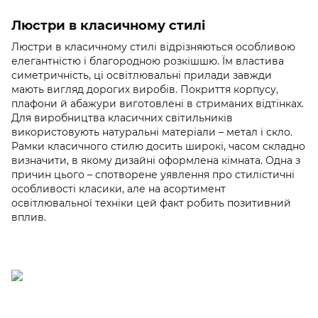
Люстри в класичному стилі
Люстри в класичному стилі відрізняються особливою
елегантністю і благородною розкішшю. Їм властива
симетричність, ці освітлювальні прилади завжди
мають вигляд дорогих виробів. Покриття корпусу,
плафони й абажури виготовлені в стриманих відтінках.
Для виробництва класичних світильників
використовують натуральні матеріали – метал і скло.
Рамки класичного стилю досить широкі, часом складно
визначити, в якому дизайні оформлена кімната. Одна з
причин цього – спотворене уявлення про стилістичні
особливості класики, але на асортимент
освітлювальної техніки цей факт робить позитивний
вплив.