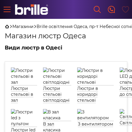
Магазини
Brille освітлення Одеса, пр-т Небесної сотні,
Магазин люстр Одеса
Види люстр в Одесі
Люстри
Люстри
Люстри в
Люст
стельові в
стельові
коридорі
до сп
зал
світлодіодні
стельові
Світл
В зал
З вентилятором
Люстри led
класика