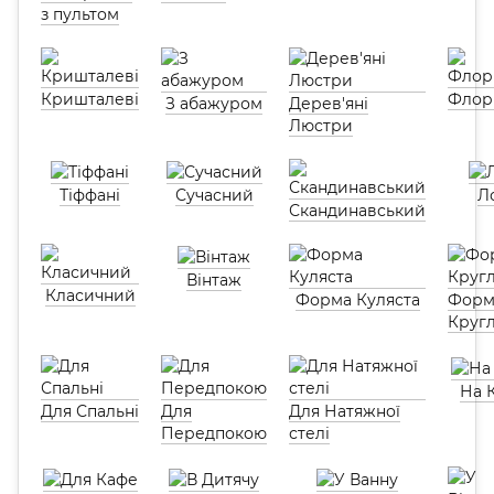
з пультом
Кришталеві
Флор
З абажуром
Дерев'яні
Люстри
Тіффані
Сучасний
Л
Скандинавський
Вінтаж
Класичний
Форма Куляста
Форм
Круг
На 
Для Спальні
Для
Для Натяжної
Передпокою
стелі