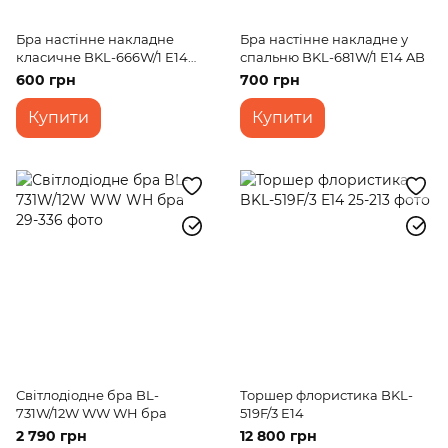
Бра настінне накладне
Бра настінне накладне у
класичне BKL-666W/1 E14
спальню BKL-681W/1 E14 AB
WH+G
600 грн
700 грн
Купити
Купити
Світлодіодне бра BL-
Торшер флористика BKL-
731W/12W WW WH бра
519F/3 E14
2 790 грн
12 800 грн