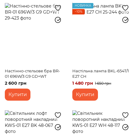
НОВИНКА
−10%
Настінно-стельове бра BR-
Настільна лампа BKL-654T/1
01 696W/3 G9 GD+WT
E27 CH
2 600 грн
1 480 грн
1 650 грн
Купити
Купити