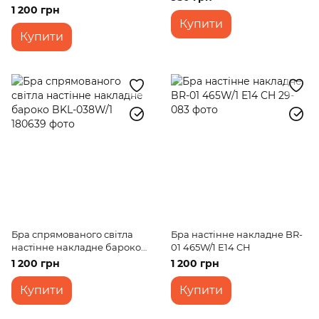
WH+G
1 200 грн
Купити
Купити
Бра спрямованого світла
Бра настінне накладне BR-
настінне накладне бароко
01 465W/1 E14 CH
BKL-038W/1
1 200 грн
1 200 грн
Купити
Купити