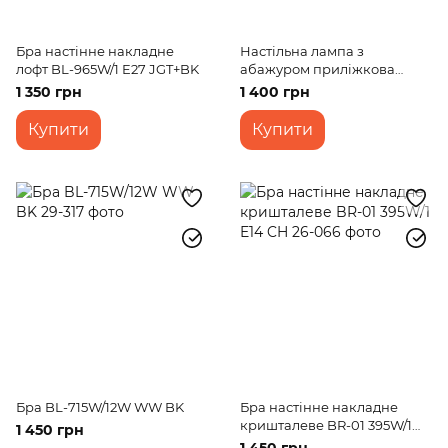
Бра настінне накладне
Настільна лампа з
лофт BL-965W/1 E27 JGT+BK
абажуром приліжкова
декоративна невисока ціна
1 350 грн
1 400 грн
BKL-655T / 1 E27 FG
Купити
Купити
Бра BL-715W/12W WW BK
Бра настінне накладне
кришталеве BR-01 395W/1
1 450 грн
E14 CH