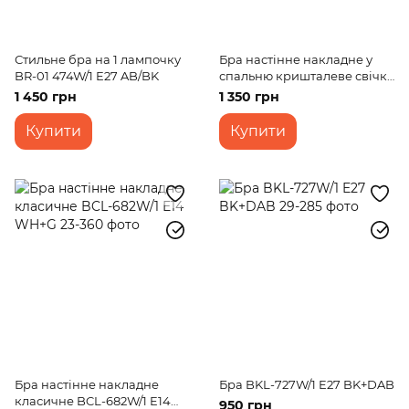
Стильне бра на 1 лампочку
Бра настінне накладне у
BR-01 474W/1 E27 AB/BK
спальню кришталеве свічка
класичне BCL-074W/1
1 450 грн
1 350 грн
Chrome
Купити
Купити
Бра настінне накладне
Бра BKL-727W/1 E27 BK+DAB
класичне BCL-682W/1 E14
950 грн