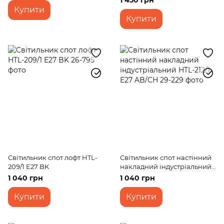
1 450 грн
Купити
Купити
Світильник спот лофт HTL-
Світильник спот настінний
209/1 E27 BK
накладний індустріальний
HTL-212/1 E27 AB/CH
1 040 грн
1 040 грн
Купити
Купити