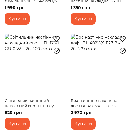
гнучкій ніжці BL-423WQ/3
настінне накладне BR-01
E14 WH
468W/1 E14 SN
1 990 грн
1 350 грн
Купити
Купити
Світильник настінний
Бра настінне накладне
накладний спот HTL-173/1
лофт BL-402W/1 E27 BK
GU10 WH
920 грн
2 970 грн
Купити
Купити