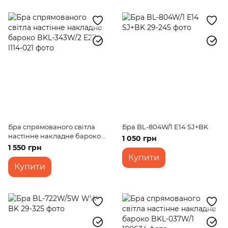
Бра спрямованого світла
Бра BL-804W/1 E14 SJ+BK
настінне накладне бароко
1 050 грн
BKL-343W/2 E27
1 550 грн
Купити
Купити