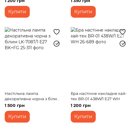
1 200 грн
1 350 грн
Купити
Купити
Настільна лампа
Бра настінне накладне хай-
декоративна чорна з білим
тек BR-01 438W/1 E27 WH
LK-708T/1 E27 BK+FG
1 500 грн
1 200 грн
Купити
Купити