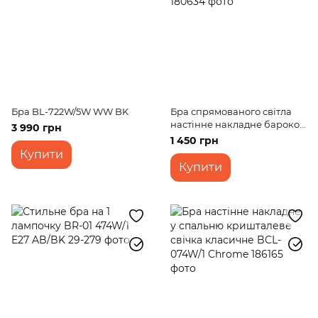
Бра BL-722W/5W WW BK
Бра спрямованого світла
настінне накладне бароко
3 990 грн
BKL-037W/1
1 450 грн
Купити
Купити