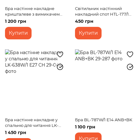
Бра настінне накладне
Світильник настінний
кришталеве з вимикачем
накладний спот HTL-177/1
класичне BCL-427W/1 E14
GU10 SN
1 200 грн
450 грн
Купити
Купити
Бра настінне накладне у
Бра BL-787W/1 E14 ANB+BK
спальню для читання LK-
1 100 грн
638W/1 E27 CH
1 450 грн
Купити