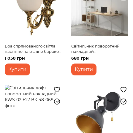
Бра спрямованого світла
Світильник поворотний
настінне накладне бароко
накладний
BKL-005W/1
скандинавський KWS-02
1 050 грн
680 грн
E27 WH
Купити
Купити