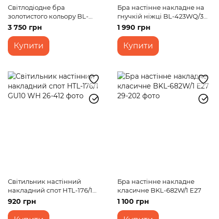
Світлодіодне бра
Бра настінне накладне на
золотистого кольору BL-
гнучкій ніжці BL-423WQ/3
725W/20W WW
E14 BK
3 750 грн
1 990 грн
Купити
Купити
Світильник настінний
Бра настінне накладне
накладний спот HTL-176/1
класичне BKL-682W/1 E27
GU10 WH
920 грн
1 100 грн