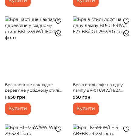
Купити
Купити
Бра настінне накладне
Бра в стилі лофт на одну
дерев'яне у східному стилі
лампу BR-01 691W/1 E27
BKL-239W/1
BK/JGT
1 650 грн
950 грн
Купити
Купити