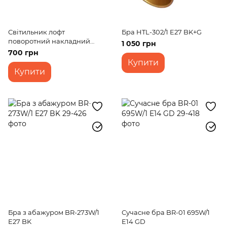
Світильник лофт
Бра HTL-302/1 E27 BK+G
поворотний накладний
1 050 грн
KWS-02 E27 BK
700 грн
Купити
Купити
Бра з абажуром BR-273W/1
Сучасне бра BR-01 695W/1
E27 BK
E14 GD