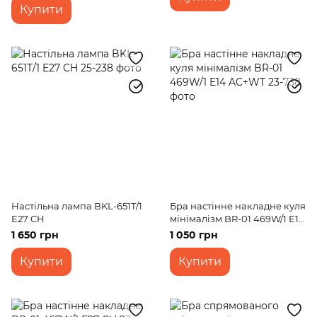
Купити
Настільна лампа BKL-651T/1
Бра настінне накладне куля
E27 CH
мінімалізм BR-01 469W/1 E14
AC+WT
1 650 грн
1 050 грн
Купити
Купити