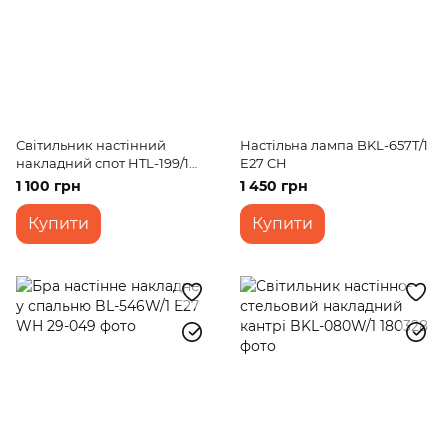
Світильник настінний
Настільна лампа BKL-657T/1
накладний спот HTL-199/1
E27 CH
GU10 CH
1 100 грн
1 450 грн
Купити
Купити