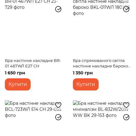
Бра настінне накладне BR-
Бра спрямованого світла
01 467W/1 E27 CH
настінне накладне бароко
BKL-011W/1
1 650 грн
1 350 грн
Купити
Купити