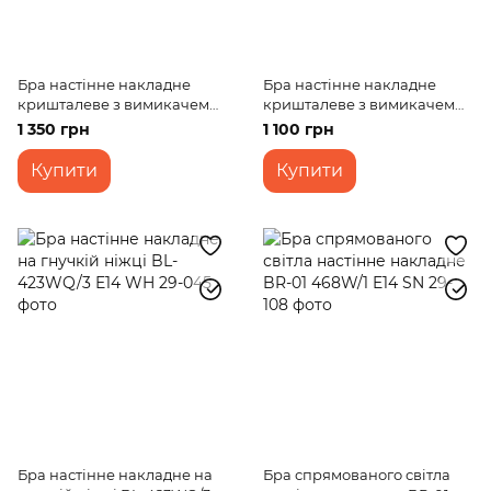
Бра настінне накладне
Бра настінне накладне
кришталеве з вимикачем
кришталеве з вимикачем
BCL-424W/1 E14
класичне BCL-425W/1 E14
1 350 грн
1 100 грн
Купити
Купити
Бра настінне накладне на
Бра спрямованого світла