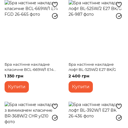
Бра настінне накладне
Бра настінне накладне
класичне BCL-669W/1 E14
лофт BL-525W/2 E27 BK/G
FGD
1 350 грн
2 400 грн
Купити
Купити