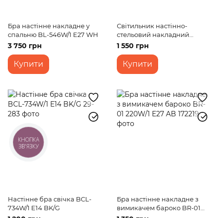
Бра настінне накладне у
Світильник настінно-
спальню BL-546W/1 E27 WH
стельовий накладний
кантрі BKL-080W/1
3 750 грн
1 550 грн
Купити
Купити
КНОПКА
ЗВ'ЯЗКУ
Настінне бра свічка BCL-
Бра настінне накладне з
734W/1 E14 BK/G
вимикачем бароко BR-01
220W/1 E27 AB