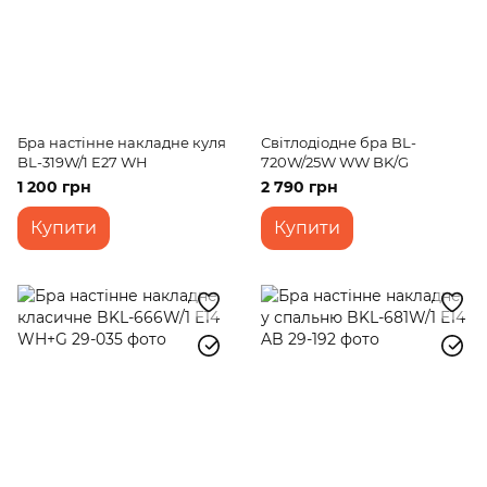
Бра настінне накладне куля
Світлодіодне бра BL-
BL-319W/1 E27 WH
720W/25W WW BK/G
1 200 грн
2 790 грн
Купити
Купити