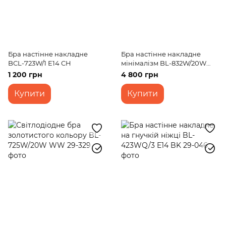
Бра настінне накладне
Бра настінне накладне
BCL-723W/1 E14 CH
мінімалізм BL-832W/20W
WW BK
1 200 грн
4 800 грн
Купити
Купити