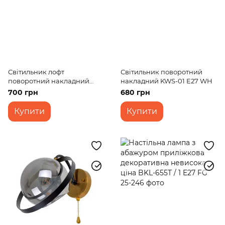
Світильник лофт
Світильник поворотний
поворотний накладний
накладний KWS-01 E27 WH
KWS-01 E27 BK
700 грн
680 грн
Купити
Купити