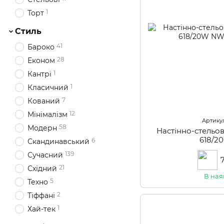
1
Торт
Стиль
41
Бароко
28
Економ
1
Кантрі
1
Класичний
7
Кований
12
Мінімалізм
Артикул
58
Модерн
Настінно-стельо
618/
6
Скандинавський
139
Сучасний
21
Східний
В ная
5
Техно
2
Тіффані
1
Хай-тек