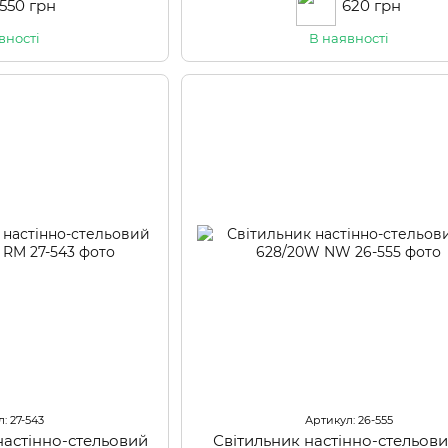
 550 грн
620 грн
вності
В наявності
: 27-543
Артикул: 26-555
настінно-стельовий
Світильник настінно-стельов