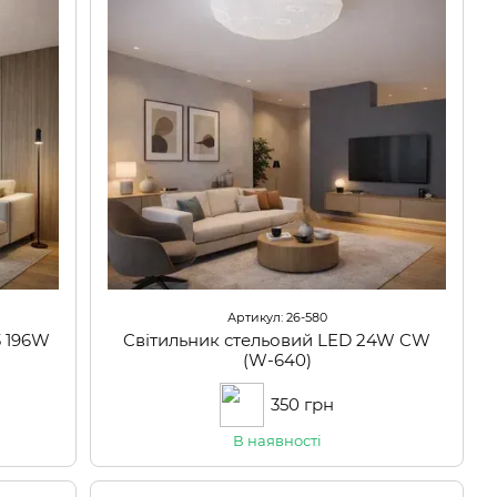
Артикул: 26-580
3 196W
Cвітильник стельовий LED 24W CW
(W-640)
350 грн
В наявності