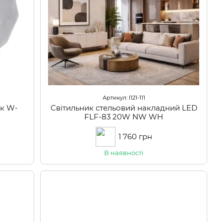
Артикул: l121-111
ик W-
Світильник стельовий накладний LED
FLF-83 20W NW WH
1 760 грн
В наявності