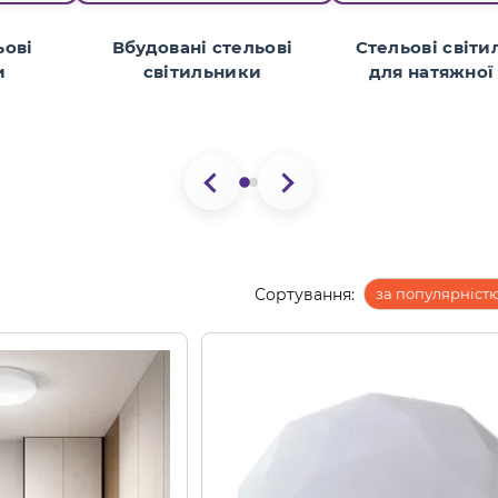
ьові
Вбудовані стельові
Стельові світ
и
світильники
для натяжної 
Сортування:
за популярніст