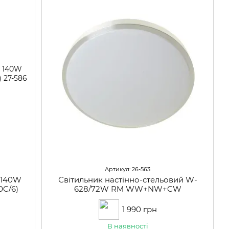
Артикул: 26-563
 140W
Світильник настінно-стельовий W-
C/6)
628/72W RM WW+NW+CW
1 990 грн
В наявності