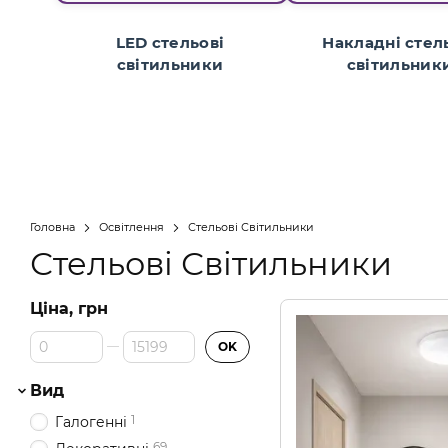
LED стельові
Накладні стел
світильники
світильник
Головна
Освітлення
Стельові Світильники
Стельові Світильники
Ціна, грн
Від Ціна, грн
До Ціна, грн
OK
Вид
1
Галогенні
69