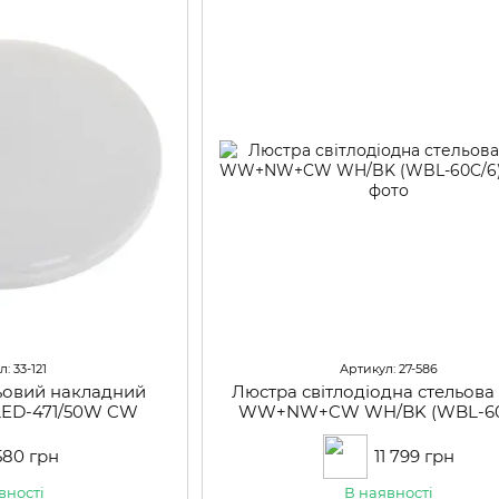
: 33-121
Артикул: 27-586
льовий накладний
Люстра світлодіодна стельова
 LED-471/50W CW
WW+NW+CW WH/BK (WBL-60
580 грн
11 799 грн
вності
В наявності