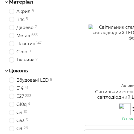
Матеріал
9
Акрил
5
Гіпс
7
Дерево
553
Метал
147
Пластик
11
Скло
7
Тканина
Цоколь
8
Вбудовані LED
Артикул
41
E14
Світильник сте
253
E27
світлодіодний
4
G10q
10
G4
В ная
3
G53
26
G9