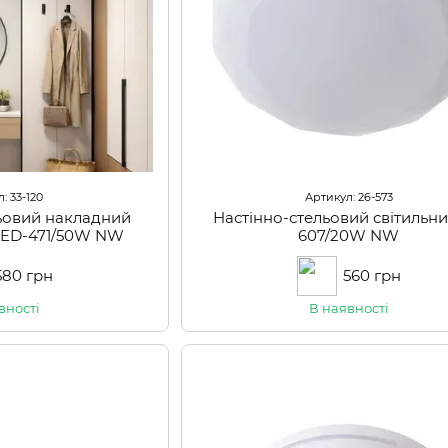
: 33-120
Артикул: 26-573
льовий накладний
Настінно-стельовий світильн
 LED-471/50W NW
607/20W NW
580 грн
560 грн
вності
В наявності