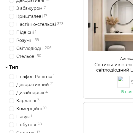
Декоративні
7
З абажуром
17
Кришталеві
323
Настінно-стельові
1
Підвісні
59
Розумні
206
Світлодіодні
50
Стельові
Артикул
Світильник сте
Тип
світлодіодний
1
Плафон Решітка
21
Декоративний
В ная
4
Дизайнерскі
3
Карданні
10
Комерційні
1
Павук
28
Побутові
17
Стельові