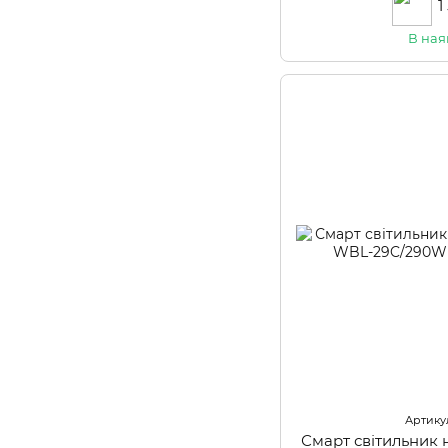
1
В ная
Артикул
Смарт світильник 