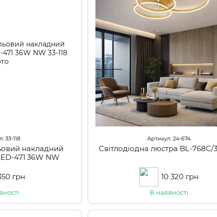
: 33-118
Артикул: 24-674
льовий накладний
Світлодіодна люстра BL-768C/
 LED-471 36W NW
350 грн
10 320 грн
вності
В наявності