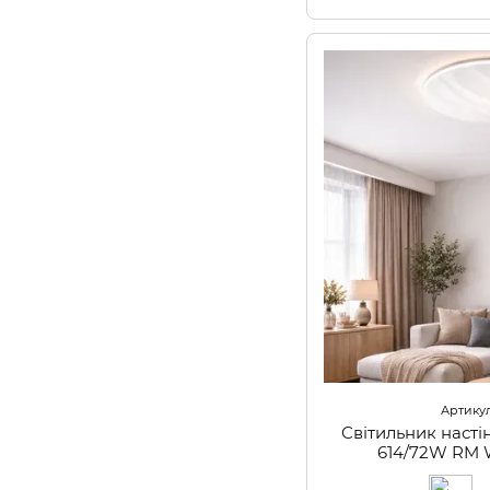
Артикул
Світильник наст
614/72W R