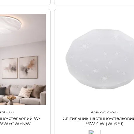
: 26-560
Артикул: 26-576
інно-стельовий W-
Світильник настінно-стельови
M WW+CW+NW
36W CW (W-639)