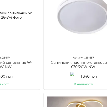
: 26-574
Артикул: 26-557
вий світильник W-
Світильник настінно-стельов
20W NW
630/20W NW
700 грн
1 340 грн
вності
В наявності