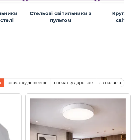
ильники
Стельові світильники з
Круглі сте
стелі
пультом
світиль
ю
спочатку дешевше
спочатку дорожче
за назвою