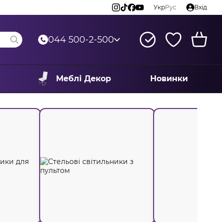
Укр
Рус
Вхід
044 500-2-500
Меблі Декор
Новинки