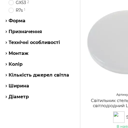
2
GX53
1
R7s
Форма
Призначення
Технічні особливості
Монтаж
Колір
Кількість джерел світла
Ширина
Артикул
Діаметр
Світильник сте
світлодіодний
В ная