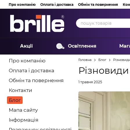
Перейти до основного контенту
Про компанію
Оплата і доставка
Обмін та повернення
Кон
Акції
Освітлення
Маг
Про компанію
Головна
Блог
Різновиди
Різновиди
Оплата і доставка
Обмін та повернення
1 травня 2025
Контакти
Блог
Мапа сайту
Інформація
Розрахунок освітленості