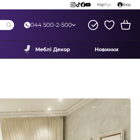
Укр
Рус
Вхід
044 500-2-500
Меблі Декор
Новинки