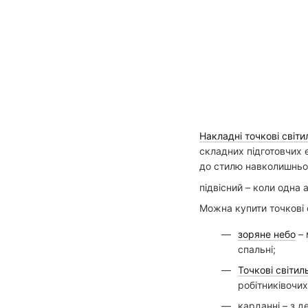
Накладні точкові світ
складних підготовчих е
до стилю навколишньог
підвісний – коли одна 
Можна купити точкові 
зоряне небо
– 
спальні;
Точкові світил
робітниківочих
карданні – з д