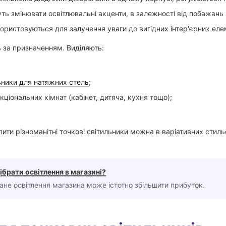
ть змінювати освітлювальні акценти, в залежності від побажань
ористовуються для залучення уваги до вигідних інтер'єрних еле
 за призначенням. Виділяють:
льники для натяжних стель
;
кціональних кімнат (кабінет, дитяча, кухня тощо);
упити різноманітні точкові світильники можна в варіативних сти
ібрати освітлення в магазині?
ане освітлення магазина може істотно збільшити прибуток.