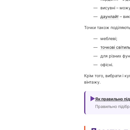
висувні – можу
даунлайт
– вик
Точки також поділяють
меблеві;
точкові світи
для різних фун
офісні.
Крім того, вибрати і к
вінтажу.
►
Як правильно під
Правильно підібр