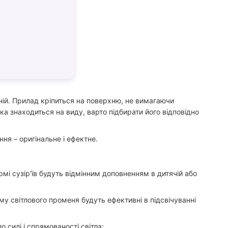
ній. Прилад кріпиться на поверхню, не вимагаючи
ка знаходиться на виду, варто підбирати його відповідно
ння – оригінальне і ефектне.
рмі сузір'їв будуть відмінним доповненням в дитячій або
му світлового променя будуть ефективні в підсвічуванні
 силі і спрямованості світла;