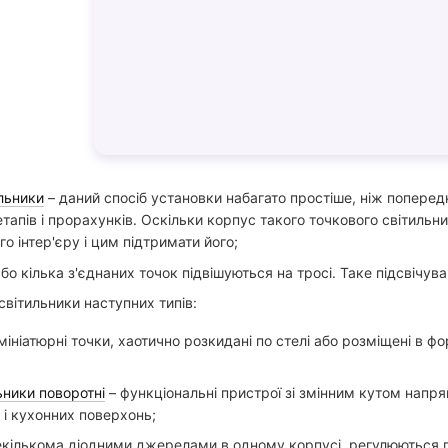
ильники
– даний спосіб установки набагато простіше, ніж поперед
тапів і прорахунків. Оскільки корпус такого точкового світильни
о інтер'єру і цим підтримати його;
або кілька з'єднаних точок підвішуються на тросі. Таке підсвічува
світильники наступних типів:
мініатюрні точки, хаотично розкидані по стелі або розміщені в фо
ьники поворотні
– функціональні пристрої зі змінним кутом напря
 і кухонних поверхонь;
екількома діодними джерелами в одному корпусі, регулюються по