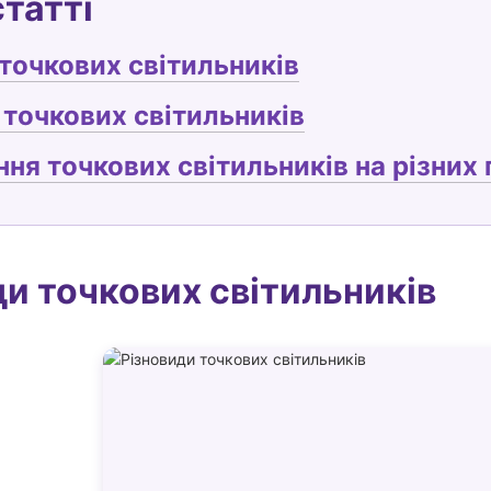
статті
точкових світильників
точкових світильників
ня точкових світильників на різних
ди точкових світильників