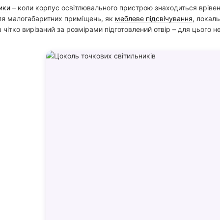
ники
– коли корпус освітлювального пристрою знаходиться вріве
для малогабаритних приміщень, як
меблеве підсвічування
, локал
в чітко вирізаний за розмірами підготовлений отвір – для цього 