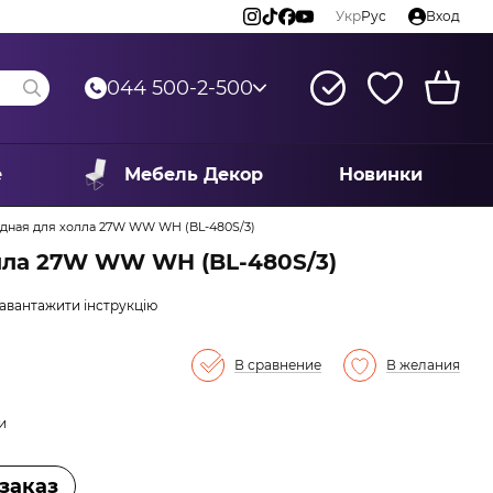
Укр
Рус
Вход
044 500-2-500
е
Мебель Декор
Новинки
дная для холла 27W WW WH (BL-480S/3)
лла 27W WW WH (BL-480S/3)
авантажити інструкцію
В сравнение
В желания
и
заказ