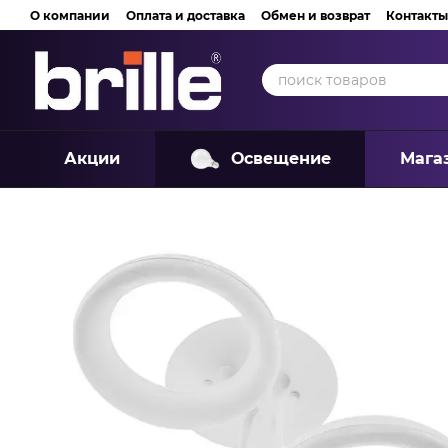
Перейти к основному контенту
О компании
Оплата и доставка
Обмен и возврат
Контакты
Акции
Освещение
Мага