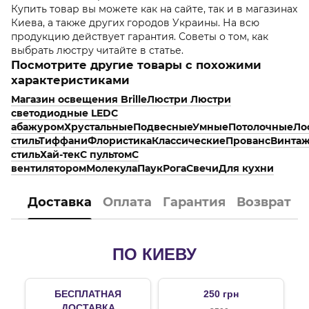
Купить товар вы можете как на сайте, так и в магазинах
Киева, а также других городов Украины. На всю
продукцию действует гарантия. Советы о том, как
выбрать люстру читайте в статье.
Посмотрите другие товары с похожими
характеристиками
Магазин освещения Brille
Люстри
Люстри
светодиодные LED
С
абажуром
Хрустальные
Подвесные
Умные
Потолочные
Ло
стиль
Тиффани
Флористика
Классические
Прованс
Винта
стиль
Хай-тек
С пультом
С
вентилятором
Молекула
Паук
Рога
Свечи
Для кухни
Доставка
Оплата
Гарантия
Возврат
ПО КИЕВУ
БЕСПЛАТНАЯ
250 грн
ДОСТАВКА