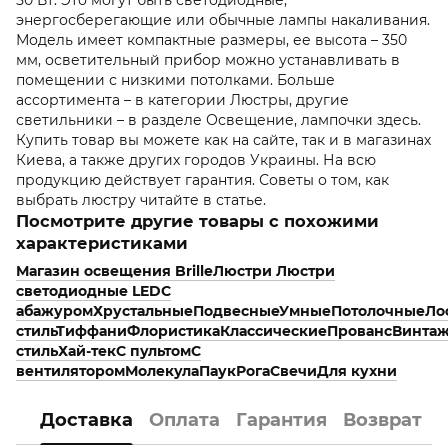
энергосберегающие или обычные лампы накаливания.
Модель имеет компактные размеры, ее высота – 350
мм, осветительный прибор можно устанавливать в
помещении с низкими потолками. Больше
ассортимента – в категории Люстры, другие
светильники – в разделе Освещение, лампочки здесь.
Купить товар вы можете как на сайте, так и в магазинах
Киева, а также других городов Украины. На всю
продукцию действует гарантия. Советы о том, как
выбрать люстру читайте в статье.
Посмотрите другие товары с похожими
характеристиками
Магазин освещения Brille
Люстри
Люстри
светодиодные LED
С
абажуром
Хрустальные
Подвесные
Умные
Потолочные
Ло
стиль
Тиффани
Флористика
Классические
Прованс
Винта
стиль
Хай-тек
С пультом
С
вентилятором
Молекула
Паук
Рога
Свечи
Для кухни
Доставка
Оплата
Гарантия
Возврат