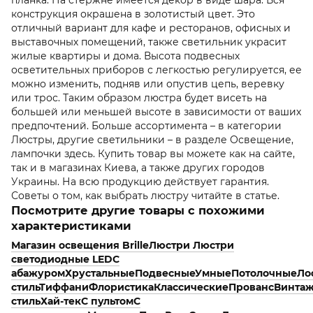
конструкция окрашена в золотистый цвет. Это
отличный вариант для кафе и ресторанов, офисных и
выставочных помещений, также светильник украсит
жилые квартиры и дома. Высота подвесных
осветительных приборов с легкостью регулируется, ее
можно изменить, подняв или опустив цепь, веревку
или трос. Таким образом люстра будет висеть на
большей или меньшей высоте в зависимости от ваших
предпочтений. Больше ассортимента – в категории
Люстры, другие светильники – в разделе Освещение,
лампочки здесь. Купить товар вы можете как на сайте,
так и в магазинах Киева, а также других городов
Украины. На всю продукцию действует гарантия.
Советы о том, как выбрать люстру читайте в статье.
Посмотрите другие товары с похожими
характеристиками
Магазин освещения Brille
Люстри
Люстри
светодиодные LED
С
абажуром
Хрустальные
Подвесные
Умные
Потолочные
Ло
стиль
Тиффани
Флористика
Классические
Прованс
Винта
стиль
Хай-тек
С пультом
С