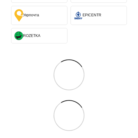
Укрпочта
EPICENTR
ROZETKA