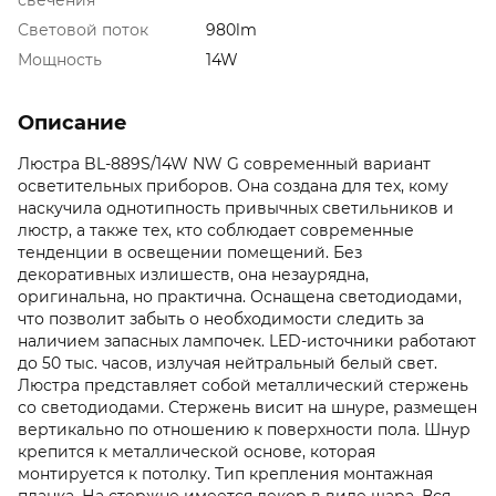
Световой поток
980lm
Мощность
14W
Описание
Люстра BL-889S/14W NW G современный вариант
осветительных приборов. Она создана для тех, кому
наскучила однотипность привычных светильников и
люстр, а также тех, кто соблюдает современные
тенденции в освещении помещений. Без
декоративных излишеств, она незаурядна,
оригинальна, но практична. Оснащена светодиодами,
что позволит забыть о необходимости следить за
наличием запасных лампочек. LED-источники работают
до 50 тыс. часов, излучая нейтральный белый свет.
Люстра представляет собой металлический стержень
со светодиодами. Стержень висит на шнуре, размещен
вертикально по отношению к поверхности пола. Шнур
крепится к металлической основе, которая
монтируется к потолку. Тип крепления монтажная
планка. На стержне имеется декор в виде шара. Вся